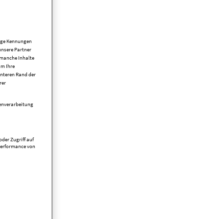
tige Kennungen
unsere Partner
 manche Inhalte
um Ihre
unteren Rand der
rer
tenverarbeitung
der Zugriff auf
Performance von