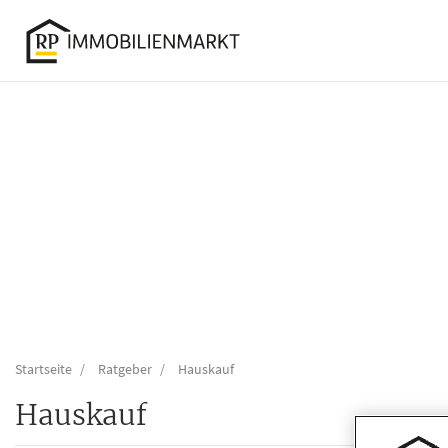
Accessibility
Modus
aktivieren
zur
Navigation
zum
Inhalt
Startseite
Ratgeber
Hauskauf
Hauskauf