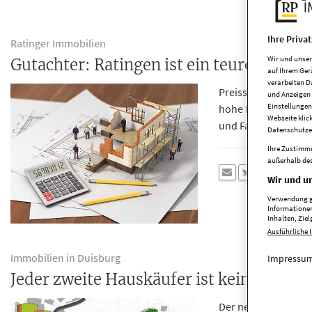
Ihre Priva
Ratinger Immobilien
Wir und unse
Gutachter: Ratingen ist ein teures Pflast
auf Ihrem Ger
verarbeiten D
Preissteigerungen: 
und Anzeigen 
Einstellungen
hohe Nachfrage, urte
Webseite klic
und Fakten. Die Guta
Datenschutze
Ihre Zustimmu
außerhalb des
Wir und un
Verwendung ge
Informationen
Inhalten, Zi
Ausführliche 
Immobilien in Duisburg
Impressum
Jeder zweite Hauskäufer ist kein Duisbu
Der neue Grundstüc