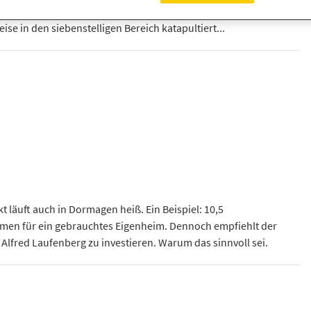
mes Nord-Süd-Gefälle sichtbar. Verträge aus Huckingen haben
ise in den siebenstelligen Bereich katapultiert...
 läuft auch in Dormagen heiß. Ein Beispiel: 10,5
en für ein gebrauchtes Eigenheim. Dennoch empfiehlt der
Alfred Laufenberg zu investieren. Warum das sinnvoll sei.