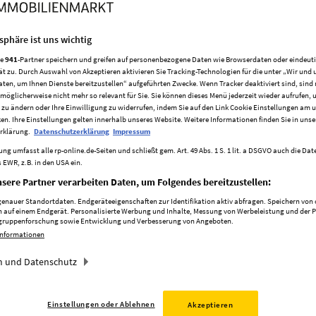
tsphäre ist uns wichtig
re
941
-Partner speichern und greifen auf personenbezogene Daten wie Browserdaten oder eindeu
er
ät zu. Durch Auswahl von Akzeptieren aktivieren Sie Tracking-Technologien für die unter „Wir und 
aten, um Ihnen Dienste bereitzustellen“ aufgeführten Zwecke. Wenn Tracker deaktiviert sind, sind
Ursächlich seien die seit Jahren niedrigen Bauzinsen und die
möglicherweise nicht mehr so relevant für Sie. Sie können dieses Menü jederzeit wieder aufrufen, 
 zu ändern oder Ihre Einwilligung zu widerrufen, indem Sie auf den Link Cookie Einstellungen am 
ilen die Ratinger Experten. Es ist eine Bilanz mit vielen Zahlen
ken. Ihre Einstellungen gelten innerhalb unseres Website. Weitere Informationen finden Sie in unse
chterausschüsse veröffentlichen alljährlich im Frühjahr ihre...
rklärung.
Datenschutzerklärung
Impressum
ng umfasst alle rp-online.de-Seiten und schließt gem. Art. 49 Abs. 1 S. 1 lit. a DSGVO auch die Da
 EWR, z.B. in den USA ein.
sere Partner verarbeiten Daten, um Folgendes bereitzustellen:
nauer Standortdaten. Endgeräteeigenschaften zur Identifikation aktiv abfragen. Speichern von o
 auf einem Endgerät. Personalisierte Werbung und Inhalte, Messung von Werbeleistung und der 
elgruppenforschung sowie Entwicklung und Verbesserung von Angeboten.
Informationen
 und Datenschutz
rger
Einstellungen oder Ablehnen
Akzeptieren
ksmarktbericht zeigt: Wohnen wird immer teurer. In Duisburg