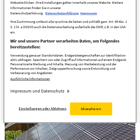
Webseite klicken. Ihre Einstellungen gelten innerhalb unseres Website. Weitere
Informationen finden Sie in unserer
Energiesparen ist das Thema der Stunde. Weniger Gas und
Datenschutzerklärung.
Datenschutzerklärung
Impressum
Strom zu verbrauchen, ist nicht nur gut fürs Gewissen -
Ihre Zustimmung umfasst alle rp-online.de-Seiten und schließt gem. Art. 49 Abs. 1
S. 1 lit. a DSGVO auch die Datenverarbeitung außerhalb des EWR, z.B. in den USA
sondern spart auch bares Geld. Hier kommen die besten
ein.
Tipps. Die Energiekrise wirkt sich direkt auf das Leben der
Wir und unsere Partner verarbeiten Daten, um Folgendes
Menschen aus: Gas und...
bereitzustellen:
Verwendung genauer Standortdaten. Endgeräteeigenschaften zur Identifikation
aktiv abfragen. Speichern von oder Zugriff auf Informationen auf einem Endgerät.
Personalisierte Werbung und Inhalte, Messung von Werbeleistung und der
Performance von Inhalten, Zielgruppenforschung sowie Entwicklung und
Verbesserung von Angeboten.
Ausführliche Informationen
Neue Vergütungssätze und Tarife
Impressum und Datenschutz
Von diesen Änderungen können Sie ab
2023 bei Photovoltaikanlagen
profitieren
Einstellungen oder Ablehnen
Akzeptieren