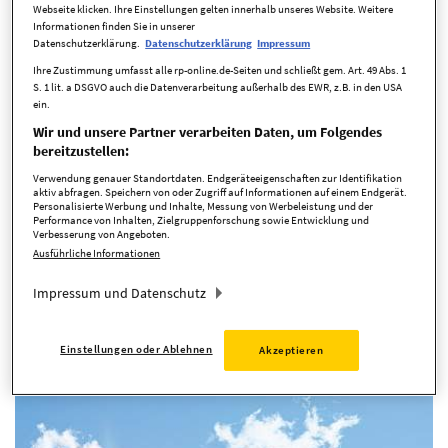
Webseite klicken. Ihre Einstellungen gelten innerhalb unseres Website. Weitere
Informationen finden Sie in unserer
Datenschutzerklärung.
Datenschutzerklärung
Impressum
Ihre Zustimmung umfasst alle rp-online.de-Seiten und schließt gem. Art. 49 Abs. 1
Wer auf dem Balkon ein eigenes kleines Solargerät
S. 1 lit. a DSGVO auch die Datenverarbeitung außerhalb des EWR, z.B. in den USA
ein.
anschließen will, bekommt in vielen Städten einen Zuschuss.
Wir und unsere Partner verarbeiten Daten, um Folgendes
Die Mini-Kraftwerke für die Steckdose sind gefragt – genau wie
bereitzustellen:
entsprechende Fördermittel...
Verwendung genauer Standortdaten. Endgeräteeigenschaften zur Identifikation
aktiv abfragen. Speichern von oder Zugriff auf Informationen auf einem Endgerät.
Personalisierte Werbung und Inhalte, Messung von Werbeleistung und der
Performance von Inhalten, Zielgruppenforschung sowie Entwicklung und
Verbesserung von Angeboten.
Ausführliche Informationen
Impressum und Datenschutz
Medienbericht
Millionen Haushalte könnten von
Mieterstrom profitieren
Einstellungen oder Ablehnen
Akzeptieren