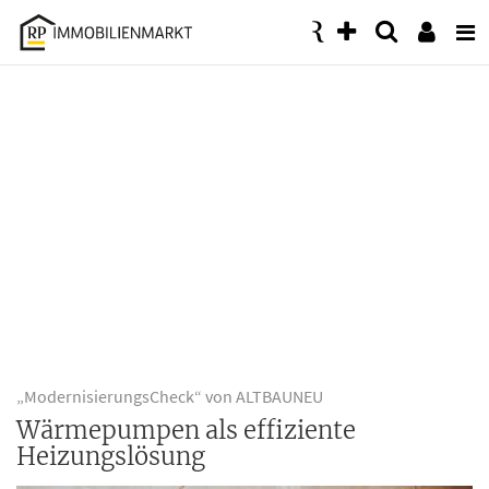
Accessibility
Modus
aktivieren
zur
Navigation
zum
Inhalt
„ModernisierungsCheck“ von ALTBAUNEU
Wärmepumpen als effiziente
Heizungslösung