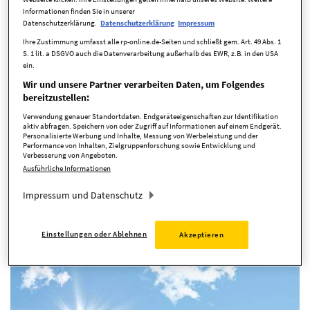
Informationen finden Sie in unserer
Datenschutzerklärung.
Datenschutzerklärung
Impressum
In den wärmeren Monaten ist der ideale Zeitpunkt, um über
Ihre Zustimmung umfasst alle rp-online.de-Seiten und schließt gem. Art. 49 Abs. 1
die Dämmung am Haus nachzudenken und sie zu planen.
S. 1 lit. a DSGVO auch die Datenverarbeitung außerhalb des EWR, z.B. in den USA
Worauf Sie bei der Auswahl des Dämmstoffes achten sollten.
ein.
Grundsätzlich unterscheidet man zwischen mineralischen...
Wir und unsere Partner verarbeiten Daten, um Folgendes
bereitzustellen:
Verwendung genauer Standortdaten. Endgeräteeigenschaften zur Identifikation
aktiv abfragen. Speichern von oder Zugriff auf Informationen auf einem Endgerät.
Personalisierte Werbung und Inhalte, Messung von Werbeleistung und der
Performance von Inhalten, Zielgruppenforschung sowie Entwicklung und
Verbesserung von Angeboten.
Ausführliche Informationen
Eigenen Strom erzeugen
Photovoltaik-Anlage im Blick - so
Impressum und Datenschutz
steigern Sie die Erträge
Einstellungen oder Ablehnen
Akzeptieren