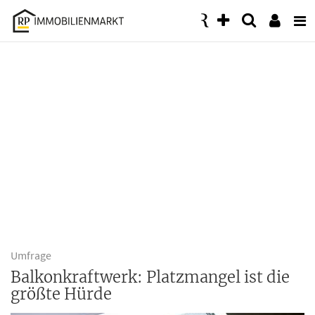
Accessibility
Modus
aktivieren
zur
Navigation
zum
Inhalt
Umfrage
Balkonkraftwerk: Platzmangel ist die
größte Hürde