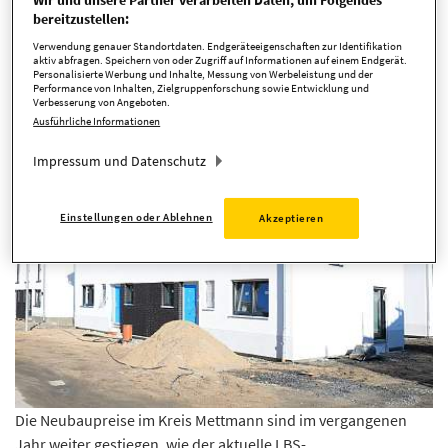
Wir und unsere Partner verarbeiten Daten, um Folgendes
Neubaupreise weiter gestiegen
bereitzustellen:
Bis zu 13 Jahresgehälter kostet ein
Verwendung genauer Standortdaten. Endgeräteeigenschaften zur Identifikation
aktiv abfragen. Speichern von oder Zugriff auf Informationen auf einem Endgerät.
Haus im Kreis Mettmann
Personalisierte Werbung und Inhalte, Messung von Werbeleistung und der
Performance von Inhalten, Zielgruppenforschung sowie Entwicklung und
Verbesserung von Angeboten.
Ausführliche Informationen
Impressum und Datenschutz
Einstellungen oder Ablehnen
Akzeptieren
Die Neubaupreise im Kreis Mettmann sind im vergangenen
Jahr weiter gestiegen, wie der aktuelle LBS-