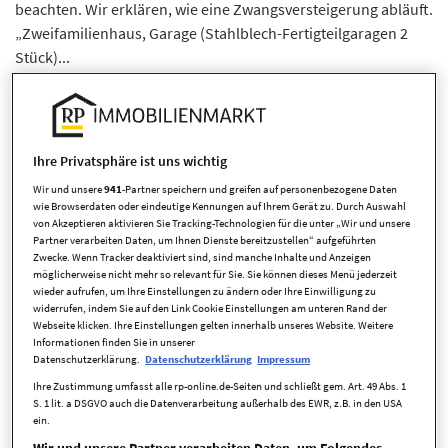
beachten. Wir erklären, wie eine Zwangsversteigerung abläuft.
„Zweifamilienhaus, Garage (Stahlblech-Fertigteilgaragen 2
Stück)...
Ihre Privatsphäre ist uns wichtig
Familie, Beziehungen und jede Menge Glück
Wir und unsere
941
-Partner speichern und greifen auf personenbezogene Daten
wie Browserdaten oder eindeutige Kennungen auf Ihrem Gerät zu. Durch Auswahl
Wie wir uns ein Haus im Düsseldorfer
von Akzeptieren aktivieren Sie Tracking-Technologien für die unter „Wir und unsere
Speckgürtel kaufen konnten
Partner verarbeiten Daten, um Ihnen Dienste bereitzustellen“ aufgeführten
Zwecke. Wenn Tracker deaktiviert sind, sind manche Inhalte und Anzeigen
möglicherweise nicht mehr so relevant für Sie. Sie können dieses Menü jederzeit
Unser Autor und seine Frau sind seit kurzem Eigentümer eines
wieder aufrufen, um Ihre Einstellungen zu ändern oder Ihre Einwilligung zu
Reihenhäuschens im Duisburger Süden. Sie haben
widerrufen, indem Sie auf den Link Cookie Einstellungen am unteren Rand der
Webseite klicken. Ihre Einstellungen gelten innerhalb unseres Website. Weitere
vergleichsweise wenig Geld für ihre Immobilie bezahlt. Dass
Informationen finden Sie in unserer
das gelang, hing mit viel Glück zusammen...
Datenschutzerklärung.
Datenschutzerklärung
Impressum
Ihre Zustimmung umfasst alle rp-online.de-Seiten und schließt gem. Art. 49 Abs. 1
S. 1 lit. a DSGVO auch die Datenverarbeitung außerhalb des EWR, z.B. in den USA
ein.