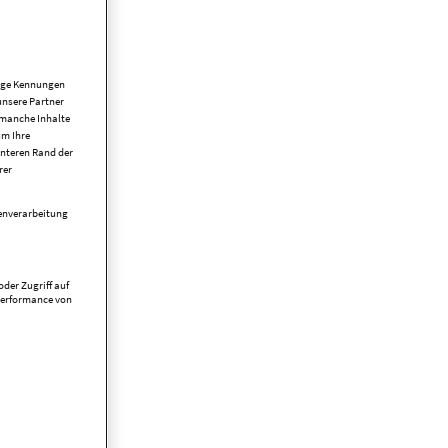
tige Kennungen
unsere Partner
 manche Inhalte
um Ihre
unteren Rand der
rer
tenverarbeitung
der Zugriff auf
Performance von