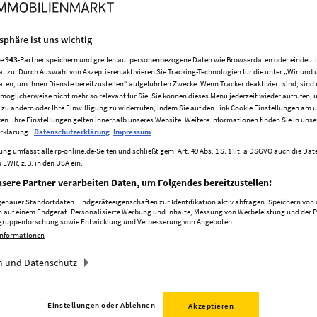
tsphäre ist uns wichtig
re
943
-Partner speichern und greifen auf personenbezogene Daten wie Browserdaten oder eindeu
n Nachbarn umgehen
ät zu. Durch Auswahl von Akzeptieren aktivieren Sie Tracking-Technologien für die unter „Wir und 
aten, um Ihnen Dienste bereitzustellen“ aufgeführten Zwecke. Wenn Tracker deaktiviert sind, sind
stiere, Partys: In einem Mehrfamilienhaus können die Nachbarn
möglicherweise nicht mehr so relevant für Sie. Sie können dieses Menü jederzeit wieder aufrufen, 
 zu ändern oder Ihre Einwilligung zu widerrufen, indem Sie auf den Link Cookie Einstellungen am 
. Die wichtigsten Regeln und Grenzwerte - und wie Sie Konflikte
ken. Ihre Einstellungen gelten innerhalb unseres Website. Weitere Informationen finden Sie in unse
ärm ist für viele Menschen ein Problem...
rklärung.
Datenschutzerklärung
Impressum
ng umfasst alle rp-online.de-Seiten und schließt gem. Art. 49 Abs. 1 S. 1 lit. a DSGVO auch die Da
 EWR, z.B. in den USA ein.
sere Partner verarbeiten Daten, um Folgendes bereitzustellen:
nauer Standortdaten. Endgeräteeigenschaften zur Identifikation aktiv abfragen. Speichern von o
 auf einem Endgerät. Personalisierte Werbung und Inhalte, Messung von Werbeleistung und der 
elgruppenforschung sowie Entwicklung und Verbesserung von Angeboten.
Informationen
 und Datenschutz
Einstellungen oder Ablehnen
Akzeptieren
24 ist ein wichtiges Datum für Ofenbesitzer. Bis dahin müssen