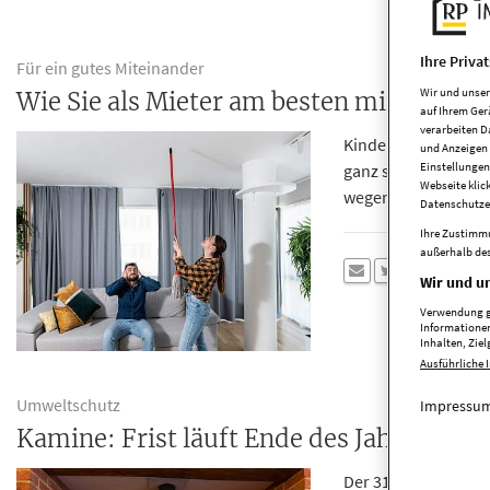
Ihre Priva
Für ein gutes Miteinander
Wir und unse
Wie Sie als Mieter am besten mit laute
auf Ihrem Ger
verarbeiten D
Kindergeschrei, Hau
und Anzeigen 
Einstellungen
ganz schön laut sein
Webseite klic
wegen Lärm lösen. L
Datenschutze
Ihre Zustimmu
außerhalb des
Wir und un
Verwendung ge
Informationen
Inhalten, Zi
Ausführliche 
Umweltschutz
Impressum
Kamine: Frist läuft Ende des Jahres ab
Der 31. Dezember 20