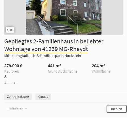
1/10
Gepflegtes 2-Familienhaus in beliebter
Wohnlage von 41239 MG-Rheydt
Mönchengladbach-Schmölderpark, Hockstein
279.000 €
441 m²
204 m²
Kaufpreis
Grundstücksfläche
Wohnfläche
8
Zimmer
Zentralheizung
Garage
minimieren
merken