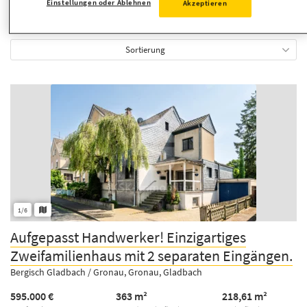
Ich akzeptiere die
Datenschutzrichtlinie
,
Nutzungsbedingungen
und
Einstellungen oder Ablehnen
Akzeptieren
Verwendung von Cookies von RP Immobilienmarkt.
Sortierung
1/6
Aufgepasst Handwerker! Einzigartiges
Zweifamilienhaus mit 2 separaten Eingängen.
Bergisch Gladbach / Gronau, Gronau, Gladbach
595.000 €
363 m²
218,61 m²