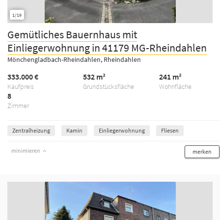
1/19
Gemütliches Bauernhaus mit
Einliegerwohnung in 41179 MG-Rheindahlen
Mönchengladbach-Rheindahlen, Rheindahlen
333.000 €
532 m²
241 m²
Kaufpreis
Grundstücksfläche
Wohnfläche
8
Zimmer
Zentralheizung
Kamin
Einliegerwohnung
Fliesen
minimieren
merken