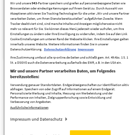
Wir und unsere
943
-Partner speichern und greifen auf personenbezogene Daten wie
Browserdaten oder eindeutige Kennungen auf Ihrem Gerät zu. Durch Auswahl von
Akzeptieren aktivieren Sie Tracking-Technologien für die unter „Wir und unsere Partner
Zimmer
verarbeiten Daten, um Ihnen Dienste bereitzustellen“ aufgeführten Zwecke. Wenn
Tracker deaktiviert sind, sind manche Inhalte und Anzeigen möglicherweise nicht
mehr so relevant für Sie. Sie können dieses Menü jederzeit wieder aufrufen, um Ihre
Suche anpassen
Einstellungen zu ändern oder Ihre Einwilligung zu widerrufen, indem Sie auf den Link
Cookie Einstellungen am unteren Rand der Webseite klicken. Ihre Einstellungen gelten
innerhalb unseres Website. Weitere Informationen finden Sie in unserer
Zweifamilienhaus
Objekttyp:
Datenschutzerklärung.
Datenschutzerklärung
Impressum
Ihre Zustimmung umfasst alle rp-online.de-Seiten und schließt gem. Art. 49 Abs. 1 S. 1
lit. a DSGVO auch die Datenverarbeitung außerhalb des EWR, z.B. in den USA ein.
Wir und unsere Partner verarbeiten Daten, um Folgendes
bereitzustellen:
Neue Angebote per E-Mail erhalten
Verwendung genauer Standortdaten. Endgeräteeigenschaften zur Identifikation aktiv
abfragen. Speichern von oder Zugriff auf Informationen auf einem Endgerät.
Personalisierte Werbung und Inhalte, Messung von Werbeleistung und der
Performance von Inhalten, Zielgruppenforschung sowie Entwicklung und
Verbesserung von Angeboten.
täglich
Ausführliche Informationen
Impressum und Datenschutz
Suche speichern