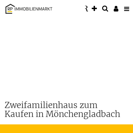
Accessibility
Modus
aktivieren
zur
Navigation
zum
Inhalt
Zweifamilienhaus zum
Kaufen in Mönchengladbach