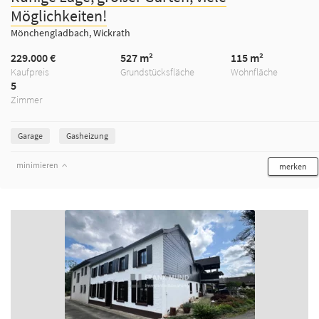
Möglichkeiten!
Mönchengladbach, Wickrath
229.000 €
527 m²
115 m²
Kaufpreis
Grundstücksfläche
Wohnfläche
5
Zimmer
Garage
Gasheizung
minimieren
merken