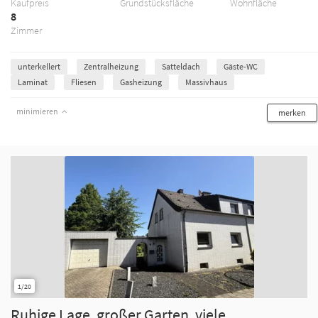
Kaufpreis
Grundstücksfläche
Wohnfläche
8
Zimmer
unterkellert
Zentralheizung
Satteldach
Gäste-WC
Laminat
Fliesen
Gasheizung
Massivhaus
minimieren
merken
1/20
Ruhige Lage, großer Garten, viele