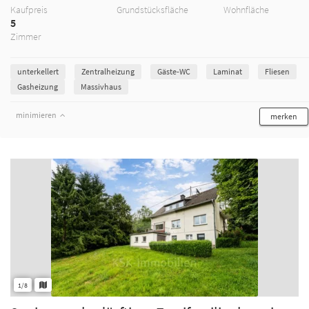
Kaufpreis
Grundstücksfläche
Wohnfläche
5
Zimmer
unterkellert
Zentralheizung
Gäste-WC
Laminat
Fliesen
Gasheizung
Massivhaus
minimieren
merken
1/8