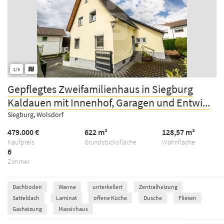
1/5
Gepflegtes Zweifamilienhaus in Siegburg
Kaldauen mit Innenhof, Garagen und Entwi...
Siegburg, Wolsdorf
479.000 €
622 m²
128,57 m²
Kaufpreis
Grundstücksfläche
Wohnfläche
6
Zimmer
Dachboden
Wanne
unterkellert
Zentralheizung
Satteldach
Laminat
offene Küche
Dusche
Fliesen
Gasheizung
Massivhaus