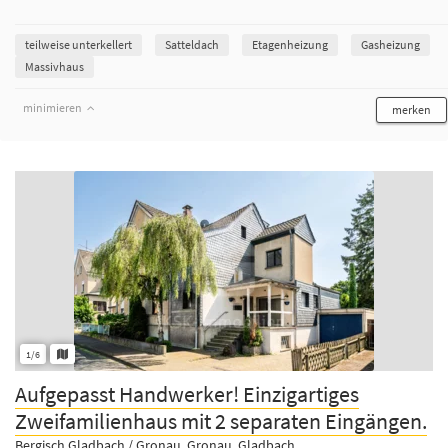
teilweise unterkellert
Satteldach
Etagenheizung
Gasheizung
Massivhaus
minimieren
merken
1/6
Aufgepasst Handwerker! Einzigartiges
Zweifamilienhaus mit 2 separaten Eingängen.
Bergisch Gladbach / Gronau, Gronau, Gladbach