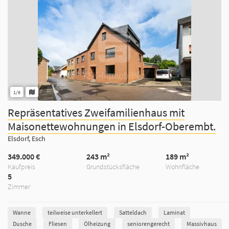
1/6
Repräsentatives Zweifamilienhaus mit
Maisonettewohnungen in Elsdorf-Oberembt.
Elsdorf, Esch
349.000 €
243 m²
189 m²
Kaufpreis
Grundstücksfläche
Wohnfläche
5
Zimmer
Wanne
teilweise unterkellert
Satteldach
Laminat
Dusche
Fliesen
Ölheizung
seniorengerecht
Massivhaus