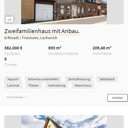
1/3
Zweifamilienhaus mit Anbau.
Erftstadt / Friesheim, Lechenich
362.000 €
693 m²
209,46 m²
Kaufpreis
Grundstücksfläche
Wohnfläche
9
Zimmer
Teppich
teilweise unterkellert
Zentralheizung
Satteldach
Laminat
Fliesen
Gasheizung
Massivhaus
minimieren
merken