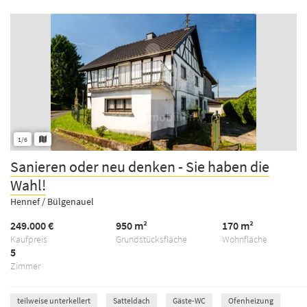
1/6
Sanieren oder neu denken - Sie haben die
Wahl!
Hennef / Bülgenauel
249.000 €
950 m²
170 m²
Kaufpreis
Grundstücksfläche
Wohnfläche
5
Zimmer
teilweise unterkellert
Satteldach
Gäste-WC
Ofenheizung