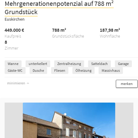
Mehrgenerationenpotenzial auf 788 m²
Grundstück
Euskirchen
449.000 €
788 m²
187,98 m²
Kaufpreis
Grundstücksfläche
Wohnfläche
8
Zimmer
Wanne
unterkellert
Zentralheizung
Satteldach
Garage
Gäste-WC
Dusche
Fliesen
Ölheizung
Massivhaus
minimieren
merken