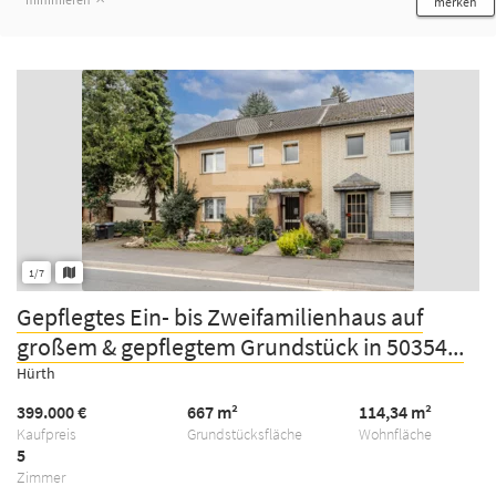
merken
1/7
Gepflegtes Ein- bis Zweifamilienhaus auf
großem & gepflegtem Grundstück in 50354...
Hürth
399.000 €
667 m²
114,34 m²
Kaufpreis
Grundstücksfläche
Wohnfläche
5
Zimmer