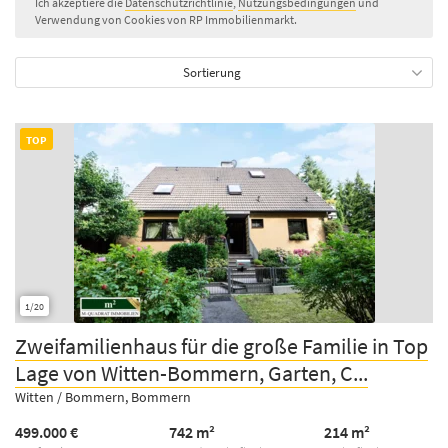
Ich akzeptiere die
Datenschutzrichtlinie
,
Nutzungsbedingungen
und
Verwendung von Cookies von RP Immobilienmarkt.
Sortierung
TOP
1/20
Zweifamilienhaus für die große Familie in Top
Lage von Witten-Bommern, Garten, C...
Witten / Bommern, Bommern
499.000 €
742 m²
214 m²