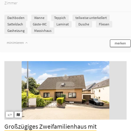
Zimmer
Dachboden
Wanne
Teppich
teilweise unterkellert
Satteldach
Gäste-WC
Laminat
Dusche
Fliesen
Gasheizung
Massivhaus
minimieren
merken
1/7
Großzügiges Zweifamilienhaus mit