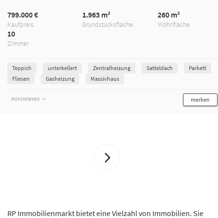
799.000 €
1.963 m²
260 m²
Kaufpreis
Grundstücksfläche
Wohnfläche
10
Zimmer
Teppich
unterkellert
Zentralheizung
Satteldach
Parkett
Fliesen
Gasheizung
Massivhaus
minimieren
merken
RP Immobilienmarkt bietet eine Vielzahl von Immobilien. Sie