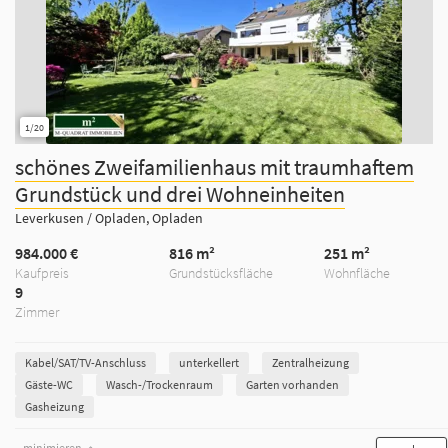
1/20
schönes Zweifamilienhaus mit traumhaftem
Grundstück und drei Wohneinheiten
Leverkusen / Opladen, Opladen
984.000 €
816 m²
251 m²
Kaufpreis
Grundstücksfläche
Wohnfläche
9
Zimmer
Kabel/SAT/TV-Anschluss
unterkellert
Zentralheizung
Gäste-WC
Wasch-/Trockenraum
Garten vorhanden
Gasheizung
minimieren