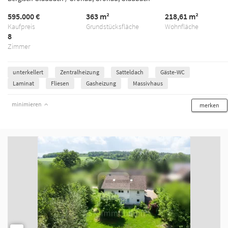
595.000 €
363 m²
218,61 m²
Kaufpreis
Grundstücksfläche
Wohnfläche
8
Zimmer
unterkellert
Zentralheizung
Satteldach
Gäste-WC
Laminat
Fliesen
Gasheizung
Massivhaus
minimieren
merken