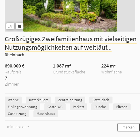
1/7
Großzügiges Zweifamilienhaus mit vielseitigen
Nutzungsmöglichkeiten auf weitläuf...
Rheinbach
690.000 €
1.087 m²
224 m²
Kaufpreis
Grundstücksfläche
Wohnfläche
7
Zimmer
Wanne
unterkellert
Zentralheizung
Satteldach
Einliegerwohnung
Gäste-WC
Parkett
Dusche
Fliesen
Gasheizung
Massivhaus
minimieren
merken