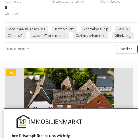
Kaufpreis
Grundstücksfläche
Wohnfläche
8
Zimmer
Kabel/SAT/TV-Anschluss
unterkellert
Zentralheizung
Kamin
Gäste-WC
Wasch-/Trockenraum
Garten vorhanden
Ölheizung
minimieren
merken
TOP
1 großes Grundstück - 2 Häuser mit 3
Ihre Privatsphäre ist uns wichtig