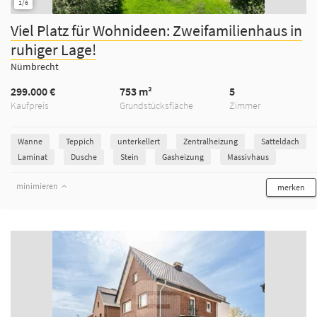
1/6
Viel Platz für Wohnideen: Zweifamilienhaus in
ruhiger Lage!
Nümbrecht
299.000 €
753 m²
5
Kaufpreis
Grundstücksfläche
Zimmer
Wanne
Teppich
unterkellert
Zentralheizung
Satteldach
Laminat
Dusche
Stein
Gasheizung
Massivhaus
minimieren
merken