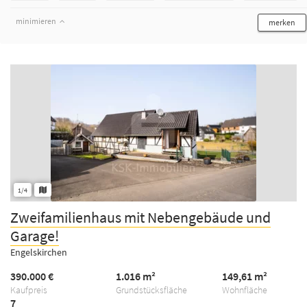
minimieren
merken
1/4
Zweifamilienhaus mit Nebengebäude und
Garage!
Engelskirchen
390.000 €
1.016 m²
149,61 m²
Kaufpreis
Grundstücksfläche
Wohnfläche
7