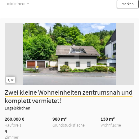
minimieren
merken
1/12
Zwei kleine Wohneinheiten zentrumsnah und
komplett vermietet!
Engelskirchen
260.000 €
980 m²
130 m²
Kaufpreis
Grundstücksfläche
Wohnfläche
4
Zimmer