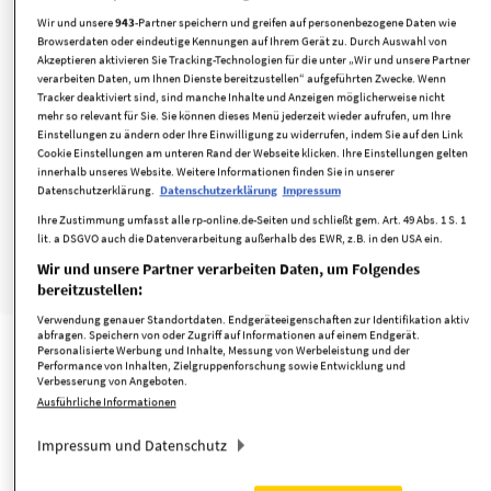
Wohnungen im Ortsteil von Beckum
Wir und unsere
943
-Partner speichern und greifen auf personenbezogene Daten wie
Browserdaten oder eindeutige Kennungen auf Ihrem Gerät zu. Durch Auswahl von
Beckum
Akzeptieren aktivieren Sie Tracking-Technologien für die unter „Wir und unsere Partner
verarbeiten Daten, um Ihnen Dienste bereitzustellen“ aufgeführten Zwecke. Wenn
325.000 €
2.360 m²
240 m²
Tracker deaktiviert sind, sind manche Inhalte und Anzeigen möglicherweise nicht
Kaufpreis
Grundstücksfläche
Wohnfläche
mehr so relevant für Sie. Sie können dieses Menü jederzeit wieder aufrufen, um Ihre
11
Einstellungen zu ändern oder Ihre Einwilligung zu widerrufen, indem Sie auf den Link
Zimmer
Cookie Einstellungen am unteren Rand der Webseite klicken. Ihre Einstellungen gelten
innerhalb unseres Website. Weitere Informationen finden Sie in unserer
Datenschutzerklärung.
Datenschutzerklärung
Impressum
teilweise unterkellert
Gäste-WC
Wasch-/Trockenraum
Ihre Zustimmung umfasst alle rp-online.de-Seiten und schließt gem. Art. 49 Abs. 1 S. 1
Etagenheizung
Garten vorhanden
WG-geeignet
Gasheizung
lit. a DSGVO auch die Datenverarbeitung außerhalb des EWR, z.B. in den USA ein.
Wir und unsere Partner verarbeiten Daten, um Folgendes
minimieren
merken
bereitzustellen:
Verwendung genauer Standortdaten. Endgeräteeigenschaften zur Identifikation aktiv
abfragen. Speichern von oder Zugriff auf Informationen auf einem Endgerät.
Personalisierte Werbung und Inhalte, Messung von Werbeleistung und der
Performance von Inhalten, Zielgruppenforschung sowie Entwicklung und
TOP
Verbesserung von Angeboten.
Ausführliche Informationen
Impressum und Datenschutz