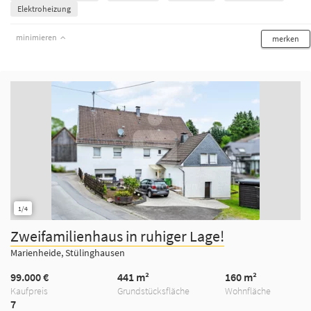
Elektroheizung
minimieren
merken
1/4
Zweifamilienhaus in ruhiger Lage!
Marienheide, Stülinghausen
99.000 €
441 m²
160 m²
Kaufpreis
Grundstücksfläche
Wohnfläche
7