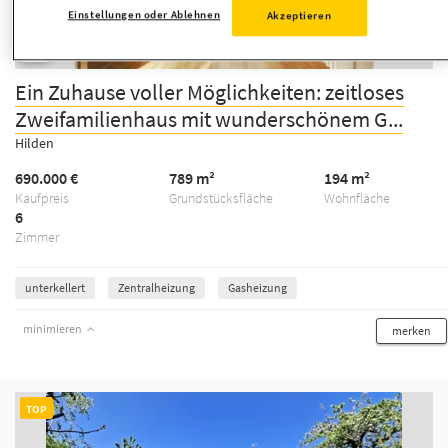
Einstellungen oder Ablehnen
Akzeptieren
1/20
Ein Zuhause voller Möglichkeiten: zeitloses
Zweifamilienhaus mit wunderschönem G...
Hilden
690.000 €
789 m²
194 m²
Kaufpreis
Grundstücksfläche
Wohnfläche
6
Zimmer
unterkellert
Zentralheizung
Gasheizung
minimieren
merken
TOP