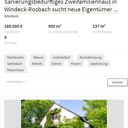
Sanierungsbedürftiges Zweifamilienhaus in
Windeck-Rosbach sucht neue Eigentümer ...
Windeck
185.000 €
930 m²
137 m²
Kaufpreis
Grundstücksfläche
Wohnfläche
6
Zimmer
Dachboden
Wanne
unterkellert
Zentralheizung
Satteldach
Parkett
Estrich
Fliesen
Gasheizung
Massivhaus
minimieren
merken