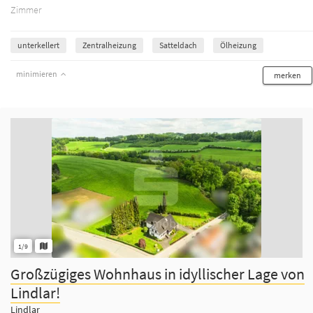
Zimmer
unterkellert
Zentralheizung
Satteldach
Ölheizung
minimieren
merken
1/9
Großzügiges Wohnhaus in idyllischer Lage von
Lindlar!
Lindlar