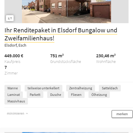
1/7
Ihr Renditepaket in Elsdorf Bungalow und
Zweifamilienhaus!
Elsdorf, Esch
449.000 €
751 m²
230,46 m²
Kaufpreis
Grundstücksfläche
Wohnfläche
7
Zimmer
Wanne
teilweise unterkellert
Zentralheizung
Satteldach
Laminat
Parkett
Dusche
Fliesen
Ölheizung
Massivhaus
minimieren
merken