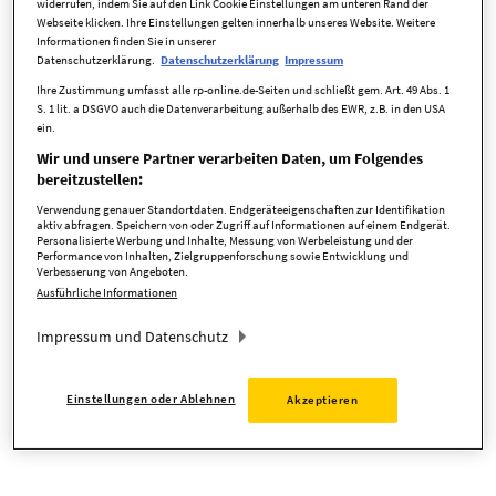
widerrufen, indem Sie auf den Link Cookie Einstellungen am unteren Rand der
Webseite klicken. Ihre Einstellungen gelten innerhalb unseres Website. Weitere
Informationen finden Sie in unserer
Datenschutzerklärung.
Datenschutzerklärung
Impressum
zurück zur Startseite
Ihre Zustimmung umfasst alle rp-online.de-Seiten und schließt gem. Art. 49 Abs. 1
S. 1 lit. a DSGVO auch die Datenverarbeitung außerhalb des EWR, z.B. in den USA
ein.
Wir und unsere Partner verarbeiten Daten, um Folgendes
bereitzustellen:
Verwendung genauer Standortdaten. Endgeräteeigenschaften zur Identifikation
aktiv abfragen. Speichern von oder Zugriff auf Informationen auf einem Endgerät.
Personalisierte Werbung und Inhalte, Messung von Werbeleistung und der
Performance von Inhalten, Zielgruppenforschung sowie Entwicklung und
Verbesserung von Angeboten.
Ausführliche Informationen
Impressum und Datenschutz
Einstellungen oder Ablehnen
Akzeptieren