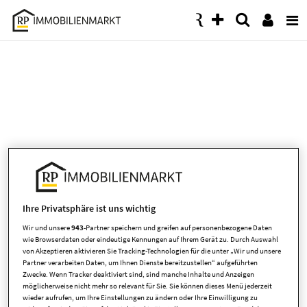
Accessibility
Modus
aktivieren
zur
Navigation
zum
Inhalt
Ihre Privatsphäre ist uns wichtig
Wir und unsere
943
-Partner speichern und greifen auf personenbezogene Daten
wie Browserdaten oder eindeutige Kennungen auf Ihrem Gerät zu. Durch Auswahl
von Akzeptieren aktivieren Sie Tracking-Technologien für die unter „Wir und unsere
Es ist leider ein Fehler aufgetreten
Partner verarbeiten Daten, um Ihnen Dienste bereitzustellen“ aufgeführten
Zwecke. Wenn Tracker deaktiviert sind, sind manche Inhalte und Anzeigen
möglicherweise nicht mehr so relevant für Sie. Sie können dieses Menü jederzeit
wieder aufrufen, um Ihre Einstellungen zu ändern oder Ihre Einwilligung zu