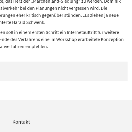
nce, das Herz der „Märchenland-Siedlung“ zu werden. Dominik
ualverkehr bei den Planungen nicht vergessen wird. Die
erungen eher kritisch gegenüber stünden. „Es ziehen ja neue
onterte Harald Schwenk.
 soll in einem ersten Schritt ein Internetauftritt für weitere
 Ende des Verfahrens eine im Workshop erarbeitete Konzeption
planverfahren empfehlen.
Kontakt