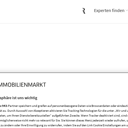
Experten finden
tsphäre ist uns wichtig
.
re
943
-Partner speichern und greifen auf personenbezogene Daten wie Browserdaten oder eindeu
ät zu. Durch Auswahl von Akzeptieren aktivieren Sie Tracking-Technologien für die unter „Wir und 
aten, um Ihnen Dienste bereitzustellen“ aufgeführten Zwecke. Wenn Tracker deaktiviert sind, sind
möglicherweise nicht mehr so relevant für Sie. Sie können dieses Menü jederzeit wieder aufrufen, 
 zu ändern oder Ihre Einwilligung zu widerrufen, indem Sie auf den Link Cookie Einstellungen am 