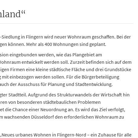
nland“
iedlung in Flingern wird neuer Wohnraum geschaffen. Bei der
ngen können. Mehr als 400 Wohnungen sind geplant.
ssion eingebunden werden, wie das Plangebiet am
hnraum entwickelt werden soll. Zurzeit befinden sich auf dem
igen Firmen eine kleine städtische Fläche und drei Grundstücke
 mit einbezogen werden sollen. Für die Bürgerbeteiligung
s auch der Ausschuss für Planung und Stadtentwicklung.
ter Stadtteil. Aufgrund des Strukturwandels der Wirtschaft hin
Jahren von besonderen städtebaulichen Problemen
iet die Chance einer Neuordnung an. Es wird das Ziel verfolgt,
im wachsenden Düsseldorf den erforderlichen Wohnraum zu
 „Neues urbanes Wohnen in Flingern-Nord – ein Zuhause für alle