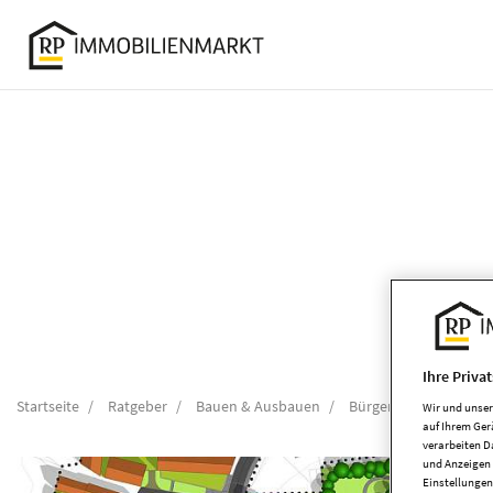
Accessibility
Modus
aktivieren
zur
Navigation
zum
Inhalt
Ihre Priva
Startseite
Ratgeber
Bauen & Ausbauen
Bürgerbeteiligung im..
Wir und unse
auf Ihrem Ger
verarbeiten D
und Anzeigen 
Einstellungen