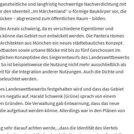
e ganzheitliche und langfristig hochwertige Nachverdichtung mit
r den Ideenteil „Im Märchenland“ u-förmige Baukörper vor, die
Rücken – abgrenzend zum öffentlichen Raum – bilden.
 des Areals schwierig, da es verschiedene Eigentümer und
s könne das Gebiet nun entwickelt werden. Die Pantera Homes
rchitekten aus München ein neues städtebauliches Konzept
nktbauten sowie urbane Blöcke mit bis zu fünf Geschossen im
ünglichen Konzeptidee des Siegerentwurfs des Landeswettbewerbs
So ist beispielsweise die Nutzung nicht mehr ausschließlich als
it für die Integration anderer Nutzungen. Auch die Dichte und
 beleuchtet werden.
 des Landeswettbewerbs festgehalten wird und dass das Gebiet
etern negativ auf. Harald Schwenk (Grüne) sprach von einem
 den Gründen. Die Verwaltung gab Entwarnung, dass das neue
die aufgebaut werden könne. Allerdings war in den Plänen von
g sehr darauf achten werde, „dass die Identität des Viertels