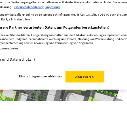
ken. Ihre Einstellungen gelten innerhalb unseres Website. Weitere Informationen finden Sie in unse
rklärung.
Datenschutzerklärung
Impressum
ng umfasst alle rp-online.de-Seiten und schließt gem. Art. 49 Abs. 1 S. 1 lit. a DSGVO auch die Da
 EWR, z.B. in den USA ein.
sere Partner verarbeiten Daten, um Folgendes bereitzustellen:
nauer Standortdaten. Endgeräteeigenschaften zur Identifikation aktiv abfragen. Speichern von o
 auf einem Endgerät. Personalisierte Werbung und Inhalte, Messung von Werbeleistung und der 
elgruppenforschung sowie Entwicklung und Verbesserung von Angeboten.
Informationen
 und Datenschutz
Einstellungen oder Ablehnen
Akzeptieren