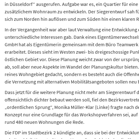
in Düsseldorf“ ausgerufen. Aufgabe war es, ein Quartier für ein
zusätzlichem Wohnraum zu entwickeln. Der Siegerentwurf sah fü
sich zum Norden hin auflösen und zum Süden hin einen klaren 
In der Vergangenheit war aber laut Verwaltung eine Entwicklung
unterschiedliche Interessen gab. Dank eines Eigentümerwechsel
GmbH hat als Eigentümerin gemeinsam mit dem Büro Teamwerk A
erarbeitet. Dieses sieht im Westen zwei- bis dreigeschossige Pu
östlichen Gebiet vor. Diese Planung weicht zwar von der urspr
ab, soll aber neue Aspekte im Wandel der Planungskultur bieten. 
reines Wohngebiet gedacht, sondern es besteht auch die Offenhe
die Vernetzung mit alternativen Mobilitätsangeboten sollen neu
Dass jetzt für die weitere Planung nicht mehr am Siegerentwurf
offensichtlich dichter bebaut werden soll, fiel den Bezirksvertr
„ordentlichen Sprung“, Monika Müller-Klar (Linke) fragte nach
Konzept nur eine Grundlage für das Workshopverfahren sei, auf 
rund 480 neuen Wohnungen die Rede.
Die FDP im Stadtbezirk 2 kündigte an, dass sie bei der Entwicklun