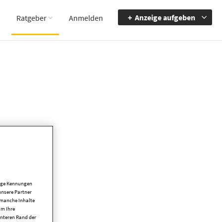
Anzeige aufgeben
Ratgeber
Anmelden
tige Kennungen
unsere Partner
 manche Inhalte
um Ihre
unteren Rand der