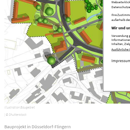
Webseite klic
Datenschutze
Ihre Zustimmu
außerhalb des
Wir und un
Verwendung ge
Informationen
Inhalten, Zi
Ausführliche 
Impressum
Illustration Baugebiet
| © Shutterstock
Bauprojekt in Düsseldorf-Flingern