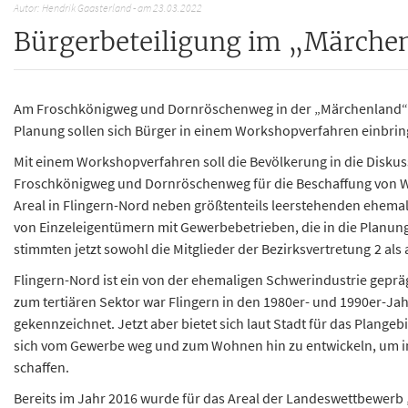
Autor:
Hendrik Gaasterland
-
am 23.03.2022
Bürgerbeteiligung im „Märche
Am Froschkönigweg und Dornröschenweg in der „Märchenland“-S
Planung sollen sich Bürger in einem Workshopverfahren einbri
Mit einem Workshopverfahren soll die Bevölkerung in die Disku
Froschkönigweg und Dornröschenweg für die Beschaffung von Wo
Areal in Flingern-Nord neben größtenteils leerstehenden ehemal
von Einzeleigentümern mit Gewerbebetrieben, die in die Planung
stimmten jetzt sowohl die Mitglieder der Bezirksvertretung 2 al
Flingern-Nord ist ein von der ehemaligen Schwerindustrie gepräg
zum tertiären Sektor war Flingern in den 1980er- und 1990er-
gekennzeichnet. Jetzt aber bietet sich laut Stadt für das Plangeb
sich vom Gewerbe weg und zum Wohnen hin zu entwickeln, um 
schaffen.
Bereits im Jahr 2016 wurde für das Areal der Landeswettbewerb