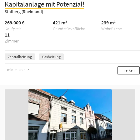
Kapitalanlage mit Potenzial!
Stolberg (Rheinland)
269.000 €
421 m²
239 m²
Kaufpreis
Grundstücksfläche
Wohnfläche
11
Zimmer
Zentralheizung
Gasheizung
minimieren
merken