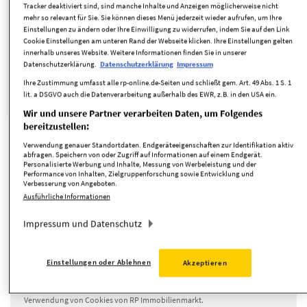
Tracker deaktiviert sind, sind manche Inhalte und Anzeigen möglicherweise nicht
Zimmer
mehr so relevant für Sie. Sie können dieses Menü jederzeit wieder aufrufen, um Ihre
Einstellungen zu ändern oder Ihre Einwilligung zu widerrufen, indem Sie auf den Link
Cookie Einstellungen am unteren Rand der Webseite klicken. Ihre Einstellungen gelten
Suche anpassen
innerhalb unseres Website. Weitere Informationen finden Sie in unserer
Datenschutzerklärung.
Datenschutzerklärung
Impressum
Ihre Zustimmung umfasst alle rp-online.de-Seiten und schließt gem. Art. 49 Abs. 1 S. 1
Strandhaus
Objekttyp:
lit. a DSGVO auch die Datenverarbeitung außerhalb des EWR, z.B. in den USA ein.
Wir und unsere Partner verarbeiten Daten, um Folgendes
bereitzustellen:
Verwendung genauer Standortdaten. Endgeräteeigenschaften zur Identifikation aktiv
Neue Angebote per E-Mail erhalten
abfragen. Speichern von oder Zugriff auf Informationen auf einem Endgerät.
Personalisierte Werbung und Inhalte, Messung von Werbeleistung und der
Performance von Inhalten, Zielgruppenforschung sowie Entwicklung und
Verbesserung von Angeboten.
Ausführliche Informationen
täglich
Impressum und Datenschutz
Suche speichern
Einstellungen oder Ablehnen
Akzeptieren
Ich akzeptiere die
Datenschutzrichtlinie
,
Nutzungsbedingungen
und
Verwendung von Cookies von RP Immobilienmarkt.