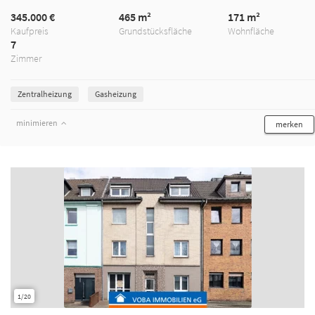
345.000 €
465 m²
171 m²
Kaufpreis
Grundstücksfläche
Wohnfläche
7
Zimmer
Zentralheizung
Gasheizung
minimieren
merken
1/20