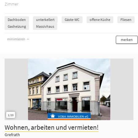
Zimmer
Dachboden
unterkellert
Gäste-WC
offene Küche
Fliesen
Gasheizung
Massivhaus
minimieren
merken
1/20
Wohnen, arbeiten und vermieten!
Grefrath