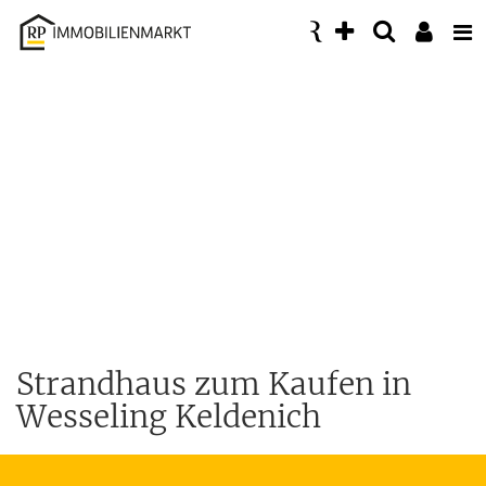
Accessibility
Modus
aktivieren
zur
Navigation
zum
Inhalt
Strandhaus zum Kaufen in
Wesseling Keldenich