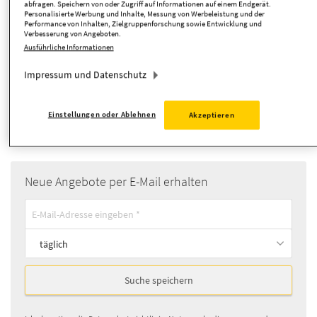
abfragen. Speichern von oder Zugriff auf Informationen auf einem Endgerät.
Personalisierte Werbung und Inhalte, Messung von Werbeleistung und der
Performance von Inhalten, Zielgruppenforschung sowie Entwicklung und
Verbesserung von Angeboten.
Zimmer
Ausführliche Informationen
Suche anpassen
Impressum und Datenschutz
Strandhaus
Einstellungen oder Ablehnen
Objekttyp:
Akzeptieren
Neue Angebote per E-Mail erhalten
täglich
Suche speichern