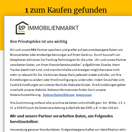
1
zum Kaufen gefunden
Wohnen
Ihre Privatsphäre ist uns wichtig
Häuser kaufen
Wir und unsere
941
-Partner speichern und greifen auf personenbezogene Daten wie
Browserdaten oder eindeutige Kennungen auf Ihrem Gerät zu. Durch Auswahl von
Akzeptieren aktivieren Sie Tracking-Technologien für die unter „Wir und unsere Partner
verarbeiten Daten, um Ihnen Dienste bereitzustellen“ aufgeführten Zwecke. Wenn
Tracker deaktiviert sind, sind manche Inhalte und Anzeigen möglicherweise nicht
mehr so relevant für Sie. Sie können dieses Menü jederzeit wieder aufrufen, um Ihre
Einstellungen zu ändern oder Ihre Einwilligung zu widerrufen, indem Sie auf den Link
Umkreis
Cookie Einstellungen am unteren Rand der Webseite klicken. Ihre Einstellungen gelten
innerhalb unseres Website. Weitere Informationen finden Sie in unserer
Datenschutzerklärung.
Datenschutzerklärung
Impressum
Ihre Zustimmung umfasst alle rp-online.de-Seiten und schließt gem. Art. 49 Abs. 1 S. 1
lit. a DSGVO auch die Datenverarbeitung außerhalb des EWR, z.B. in den USA ein.
Wir und unsere Partner verarbeiten Daten, um Folgendes
bereitzustellen:
Verwendung genauer Standortdaten. Endgeräteeigenschaften zur Identifikation aktiv
Wohnfläche