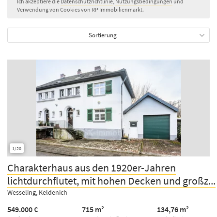
Ich akzeptiere die
Datenschutzrichtlinie
,
Nutzungsbedingungen
und
Verwendung von Cookies von RP Immobilienmarkt.
Sortierung
1/20
Charakterhaus aus den 1920er-Jahren
lichtdurchflutet, mit hohen Decken und großz...
Wesseling, Keldenich
549.000 €
715 m²
134,76 m²