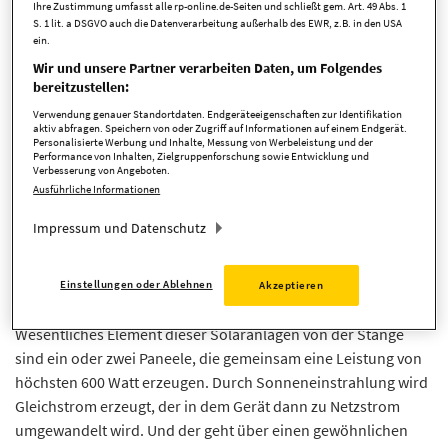
Ihre Zustimmung umfasst alle rp-online.de-Seiten und schließt gem. Art. 49 Abs. 1
Solarstromanlagen für Balkone, die Gartenhütte, das Carport
S. 1 lit. a DSGVO auch die Datenverarbeitung außerhalb des EWR, z.B. in den USA
und Haus- und Garagenwände bedienen. Solche kompakte
ein.
Photovoltaikanlagen mit Stecker für gewöhnliche Steckdosen
Wir und unsere Partner verarbeiten Daten, um Folgendes
bereitzustellen:
sind nicht nur für Hausbesitzer der erste Schritt zur eigenen
Stromproduktion, sondern auch für Mieter.
Verwendung genauer Standortdaten. Endgeräteeigenschaften zur Identifikation
aktiv abfragen. Speichern von oder Zugriff auf Informationen auf einem Endgerät.
Personalisierte Werbung und Inhalte, Messung von Werbeleistung und der
„Der Reiz dieser Geräte besteht darin, dass sie unkompliziert
Performance von Inhalten, Zielgruppenforschung sowie Entwicklung und
von Laien einzurichten und zu betreiben sind“, sagt Martin
Verbesserung von Angeboten.
Ausführliche Informationen
Brandis, Energieberater des Verbraucherzentrale
Bundesverbands. Dafür reichen in der Regel die mitgelieferten
Impressum und Datenschutz
Beschreibungen der Hersteller, die Unterstützung durch einen
Fachbetrieb ist meist nicht erforderlich.
Einstellungen oder Ablehnen
Akzeptieren
Wie funktionieren die Anlagen?
Wesentliches Element dieser Solaranlagen von der Stange
sind ein oder zwei Paneele, die gemeinsam eine Leistung von
höchsten 600 Watt erzeugen. Durch Sonneneinstrahlung wird
Gleichstrom erzeugt, der in dem Gerät dann zu Netzstrom
umgewandelt wird. Und der geht über einen gewöhnlichen