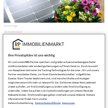
Solaranlage
| © Shutterstock
Energiekosten
Autor:
Markus Peters
-
am 11.05.2022
Das Kraftwerkchen für den
Ihre Privatsphäre ist uns wichtig
Balkon
Wir und unsere
943
-Partner speichern und greifen auf personenbezogene Daten
wie Browserdaten oder eindeutige Kennungen auf Ihrem Gerät zu. Durch Auswahl
von Akzeptieren aktivieren Sie Tracking-Technologien für die unter „Wir und unsere
Partner verarbeiten Daten, um Ihnen Dienste bereitzustellen“ aufgeführten
Zwecke. Wenn Tracker deaktiviert sind, sind manche Inhalte und Anzeigen
Sie wollen Ihre Stromkosten langfristig reduzieren? Das geht,
möglicherweise nicht mehr so relevant für Sie. Sie können dieses Menü jederzeit
wenn man selbst zum Stromproduzenten wird. Kleine Anlagen
wieder aufrufen, um Ihre Einstellungen zu ändern oder Ihre Einwilligung zu
widerrufen, indem Sie auf den Link Cookie Einstellungen am unteren Rand der
für Balkon und Hauswände lassen sich einfach an die
Webseite klicken. Ihre Einstellungen gelten innerhalb unseres Website. Weitere
Steckdose hängen.
Informationen finden Sie in unserer
Datenschutzerklärung.
Datenschutzerklärung
Impressum
Stecker rein und schon fließt der Strom: So einfach lassen sich