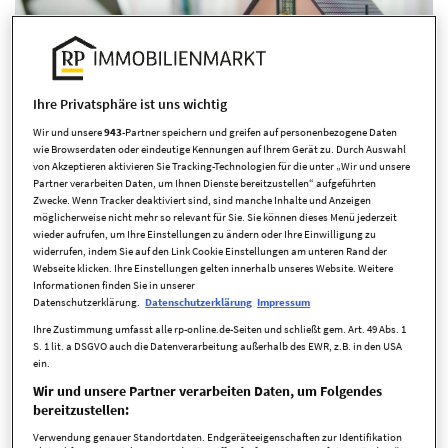
Ihre Privatsphäre ist uns wichtig
Hausfinanzierung
| © Shutterstock
Wir und unsere
943
-Partner speichern und greifen auf personenbezogene Daten
wie Browserdaten oder eindeutige Kennungen auf Ihrem Gerät zu. Durch Auswahl
von Akzeptieren aktivieren Sie Tracking-Technologien für die unter „Wir und unsere
Preisspiegel
Partner verarbeiten Daten, um Ihnen Dienste bereitzustellen“ aufgeführten
Autor:
Uwe Vetter
-
am 23.02.2022
Zwecke. Wenn Tracker deaktiviert sind, sind manche Inhalte und Anzeigen
möglicherweise nicht mehr so relevant für Sie. Sie können dieses Menü jederzeit
Solingen teures Pflaster für
wieder aufrufen, um Ihre Einstellungen zu ändern oder Ihre Einwilligung zu
gebrauchte Immobilien
widerrufen, indem Sie auf den Link Cookie Einstellungen am unteren Rand der
Webseite klicken. Ihre Einstellungen gelten innerhalb unseres Website. Weitere
Informationen finden Sie in unserer
Datenschutzerklärung.
Datenschutzerklärung
Impressum
Ihre Zustimmung umfasst alle rp-online.de-Seiten und schließt gem. Art. 49 Abs. 1
Laut Immobilienpreisspiegel der Landesbausparkasse (LBS)
S. 1 lit. a DSGVO auch die Datenverarbeitung außerhalb des EWR, z.B. in den USA
sind die Preise für gebrauchte Immobilien im vergangenen
ein.
Jahr in der Klingenstadt deutlich gestiegen. Die Preise liegen
Wir und unsere Partner verarbeiten Daten, um Folgendes
über NRW-Durchschnitt.
bereitzustellen:
Die Immobilienpreise sind in die Höhe geschnellt. Nach
Verwendung genauer Standortdaten. Endgeräteeigenschaften zur Identifikation