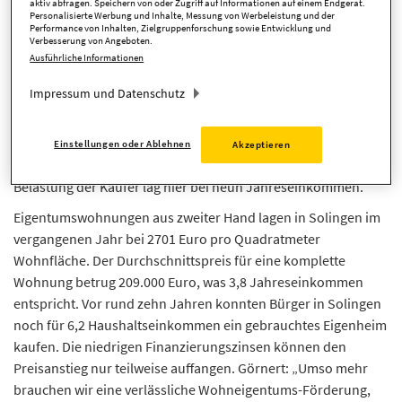
aktiv abfragen. Speichern von oder Zugriff auf Informationen auf einem Endgerät.
Berechnungen der Landesbausparkasse (LBS) ist Solingen
Personalisierte Werbung und Inhalte, Messung von Werbeleistung und der
Performance von Inhalten, Zielgruppenforschung sowie Entwicklung und
dabei ein teures Pflaster. Denn in der Klingenstadt kostete im
Verbesserung von Angeboten.
vergangenen Jahr beispielsweise ein gebrauchtes Eigenheim
Ausführliche Informationen
durchschnittlich 580.000 Euro. „Das entspricht 10,7
Impressum und Datenschutz
ortsüblichen Jahresnettoeinkommen eines Haushalts“, hat
LBS-Gebietsleiter Georg Görnert auf der Grundlage der
empirica Preisdatenbank berechnet. Mit 489.500 Euro waren
Einstellungen oder Ablehnen
Akzeptieren
gebrauchte Reihen- und Doppelhäuser günstiger. Die
Belastung der Käufer lag hier bei neun Jahreseinkommen.
Eigentumswohnungen aus zweiter Hand lagen in Solingen im
vergangenen Jahr bei 2701 Euro pro Quadratmeter
Wohnfläche. Der Durchschnittspreis für eine komplette
Wohnung betrug 209.000 Euro, was 3,8 Jahreseinkommen
entspricht. Vor rund zehn Jahren konnten Bürger in Solingen
noch für 6,2 Haushaltseinkommen ein gebrauchtes Eigenheim
kaufen. Die niedrigen Finanzierungszinsen können den
Preisanstieg nur teilweise auffangen. Görnert: „Umso mehr
brauchen wir eine verlässliche Wohneigentums-Förderung,