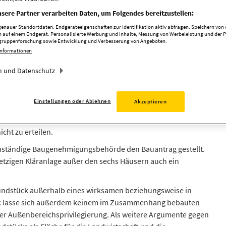
en der Kläranlage
sere Partner verarbeiten Daten, um Folgendes bereitzustellen:
nauer Standortdaten. Endgeräteeigenschaften zur Identifikation aktiv abfragen. Speichern von o
 auf einem Endgerät. Personalisierte Werbung und Inhalte, Messung von Werbeleistung und der 
elgruppenforschung sowie Entwicklung und Verbesserung von Angeboten.
Informationen
milien und ein Blockheizkraftwerk entstehen. Die Gemeinde will
terstützung vom Lippeverband.
 und Datenschutz
ermbeck in der Regel dankbar, wenn sich die Möglichkeit ergibt,
ines Investors, sechs Vier-Familien-Wohnhäuser unmittelbar
Einstellungen oder Ablehnen
Akzeptieren
h die Gemeindeverwaltung überhaupt nicht anfreunden. Deshalb
sausschusses, der am Mittwoch, 16. März, ab 16 Uhr öffentlich im
cht zu erteilen.
 zuständige Baugenehmigungsbehörde den Bauantrag gestellt.
etzigen Kläranlage außer den sechs Häusern auch ein
undstück außerhalb eines wirksamen beziehungsweise in
ück lasse sich außerdem keinem im Zusammenhang bebauten
 der Außenbereichsprivilegierung. Als weitere Argumente gegen