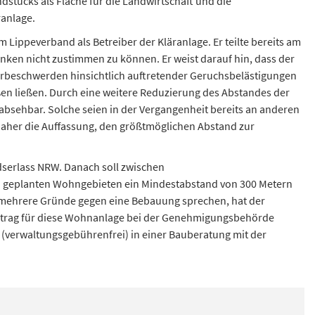
stücks als Fläche für die Landwirtschaft und die
anlage.
Lippeverband als Betreiber der Kläranlage. Er teilte bereits am
ken nicht zustimmen zu können. Er weist darauf hin, dass der
rbeschwerden hinsichtlich auftretender Geruchsbelästigungen
ßen ließen. Durch eine weitere Reduzierung des Abstandes der
sehbar. Solche seien in der Vergangenheit bereits an anderen
daher die Auffassung, den größtmöglichen Abstand zur
serlass NRW. Danach soll zwischen
 geplanten Wohngebieten ein Mindestabstand von 300 Metern
l mehrere Gründe gegen eine Bebauung sprechen, hat der
antrag für diese Wohnanlage bei der Genehmigungsbehörde
 (verwaltungsgebührenfrei) in einer Bauberatung mit der