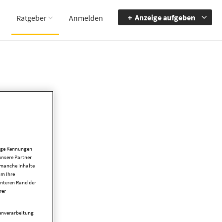
Anzeige aufgeben
Ratgeber
Anmelden
tige Kennungen
unsere Partner
 manche Inhalte
um Ihre
unteren Rand der
rer
tenverarbeitung