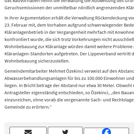
das Bauvorhaben nennt die Verwaltung die Ausweisung des Grund
Geruchsemissionen der unmittelbar nördlich angrenzenden Klär
In ihrer Argumentation erhält die Verwaltung Rückendeckung vom 
23. Februar mit, dem Vorhaben aufgrund schwerwiegender Beden
Kläranlagenbetrieb in der Vergangenheit mehrfach mit Anwohne
konfrontiert wurde, die sich trotz Vorkehrungen nicht ausschlie
Wohnbebauung zur Kläranlage würden damit weitere Probleme ab
Kläranlagen-Standorten aufgetreten. Der Lippeverband vertritt 
Wohnbebauung sicherzustellen.
Gemeindemitarbeiter Mehmet Özekinci verweist auf den Abstand
Abwasserbehandlungsanlagen für bis zu 100.000 Einwohner und
liegen. In Bricht betrage der Abstand nur etwa 30 Meter. Obwoh
Antragsteller eigenständig entschieden, so Özekinci, „den Bau
einzureichen, ohne vorab die vorgenannte Sach- und Rechtslage
Gemeinde zu erörtern.“