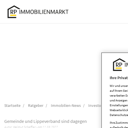
Accessibility
Modus
aktivieren
zur
Navigation
zum
Inhalt
Ihre Priva
Wir und unse
auf Ihrem Ger
verarbeiten D
und Anzeigen 
Startseite
Ratgeber
Immobilien-News
Investor plant Wohnhäu
Einstellungen
Webseite klic
Datenschutze
Gemeinde und Lippeverband sind dagegen
Ihre Zustimmu
Autor:
Helmut Scheffler
-
am 11.03.2022
außerhalb des