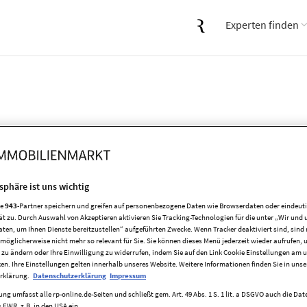
Experten finden
tsphäre ist uns wichtig
re
943
-Partner speichern und greifen auf personenbezogene Daten wie Browserdaten oder eindeu
ät zu. Durch Auswahl von Akzeptieren aktivieren Sie Tracking-Technologien für die unter „Wir und 
aten, um Ihnen Dienste bereitzustellen“ aufgeführten Zwecke. Wenn Tracker deaktiviert sind, sind
möglicherweise nicht mehr so relevant für Sie. Sie können dieses Menü jederzeit wieder aufrufen, 
ser...
 zu ändern oder Ihre Einwilligung zu widerrufen, indem Sie auf den Link Cookie Einstellungen am 
ken. Ihre Einstellungen gelten innerhalb unseres Website. Weitere Informationen finden Sie in unse
rklärung.
Datenschutzerklärung
Impressum
ng umfasst alle rp-online.de-Seiten und schließt gem. Art. 49 Abs. 1 S. 1 lit. a DSGVO auch die Da
 EWR, z.B. in den USA ein.