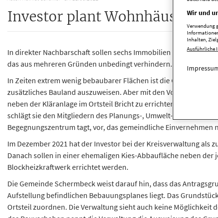
Investor plant Wohnhäuser neb
Wir und un
Verwendung ge
Informationen
Inhalten, Zi
Ausführliche 
In direkter Nachbarschaft sollen sechs Immobilien für je vier Fa
das aus mehreren Gründen unbedingt verhindern. Sie erhält Un
Impressum
In Zeiten extrem wenig bebaubarer Flächen ist die Gemeinde Sch
zusätzliches Bauland auszuweisen. Aber mit den Vorstellungen e
neben der Kläranlage im Ortsteil Bricht zu errichten, kann sic
schlägt sie den Mitgliedern des Planungs-, Umwelt- und Mobilität
Begegnungszentrum tagt, vor, das gemeindliche Einvernehmen ni
Im Dezember 2021 hat der Investor bei der Kreisverwaltung als
Danach sollen in einer ehemaligen Kies-Abbaufläche neben der j
Blockheizkraftwerk errichtet werden.
Die Gemeinde Schermbeck weist darauf hin, dass das Antragsgr
Aufstellung befindlichen Bebauungsplanes liegt. Das Grundst
Ortsteil zuordnen. Die Verwaltung sieht auch keine Möglichkeit