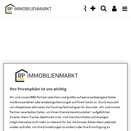
Accessibility
Modus
aktivieren
zur
Navigation
zum
Inhalt
Ihre Privatsphäre ist uns wichtig
Wir und unsere
943
-Partner speichern und greifen auf personenbezogene Daten
wie Browserdaten oder eindeutige Kennungen auf Ihrem Gerät zu. Durch Auswahl
von Akzeptieren aktivieren Sie Tracking-Technologien für die unter „Wir und unsere
Es ist leider ein Fehler aufgetreten
Partner verarbeiten Daten, um Ihnen Dienste bereitzustellen“ aufgeführten
Zwecke. Wenn Tracker deaktiviert sind, sind manche Inhalte und Anzeigen
möglicherweise nicht mehr so relevant für Sie. Sie können dieses Menü jederzeit
wieder aufrufen, um Ihre Einstellungen zu ändern oder Ihre Einwilligung zu