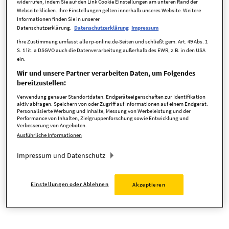
widerrufen, indem Sie auf den Link Cookie Einstellungen am unteren Rand der
Webseite klicken. Ihre Einstellungen gelten innerhalb unseres Website. Weitere
Informationen finden Sie in unserer
Datenschutzerklärung.
Datenschutzerklärung
Impressum
zurück zur Startseite
Ihre Zustimmung umfasst alle rp-online.de-Seiten und schließt gem. Art. 49 Abs. 1
S. 1 lit. a DSGVO auch die Datenverarbeitung außerhalb des EWR, z.B. in den USA
ein.
Wir und unsere Partner verarbeiten Daten, um Folgendes
bereitzustellen:
Verwendung genauer Standortdaten. Endgeräteeigenschaften zur Identifikation
aktiv abfragen. Speichern von oder Zugriff auf Informationen auf einem Endgerät.
Personalisierte Werbung und Inhalte, Messung von Werbeleistung und der
Performance von Inhalten, Zielgruppenforschung sowie Entwicklung und
Verbesserung von Angeboten.
Ausführliche Informationen
Impressum und Datenschutz
Einstellungen oder Ablehnen
Akzeptieren