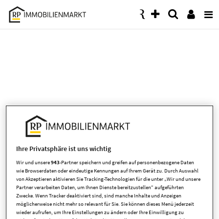
Accessibility
Modus
aktivieren
zur
Navigation
zum
Inhalt
Ihre Privatsphäre ist uns wichtig
Wir und unsere
943
-Partner speichern und greifen auf personenbezogene Daten
wie Browserdaten oder eindeutige Kennungen auf Ihrem Gerät zu. Durch Auswahl
von Akzeptieren aktivieren Sie Tracking-Technologien für die unter „Wir und unsere
Es ist leider ein Fehler aufgetreten
Partner verarbeiten Daten, um Ihnen Dienste bereitzustellen“ aufgeführten
Zwecke. Wenn Tracker deaktiviert sind, sind manche Inhalte und Anzeigen
möglicherweise nicht mehr so relevant für Sie. Sie können dieses Menü jederzeit
wieder aufrufen, um Ihre Einstellungen zu ändern oder Ihre Einwilligung zu