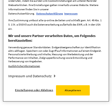
widerrufen, indem Sie auf den Link Cookie Einstellungen am unteren Rand der
Webseite klicken. Ihre Einstellungen gelten innerhalb unseres Website. Weitere
Informationen finden Sie in unserer
Datenschutzerklärung.
Datenschutzerklärung
Impressum
zurück zur Startseite
Ihre Zustimmung umfasst alle rp-online.de-Seiten und schließt gem. Art. 49 Abs. 1
S. 1 lit. a DSGVO auch die Datenverarbeitung außerhalb des EWR, z.B. in den USA
ein.
Wir und unsere Partner verarbeiten Daten, um Folgendes
bereitzustellen:
Verwendung genauer Standortdaten. Endgeräteeigenschaften zur Identifikation
aktiv abfragen. Speichern von oder Zugriff auf Informationen auf einem Endgerät.
Personalisierte Werbung und Inhalte, Messung von Werbeleistung und der
Performance von Inhalten, Zielgruppenforschung sowie Entwicklung und
Verbesserung von Angeboten.
Ausführliche Informationen
Impressum und Datenschutz
Einstellungen oder Ablehnen
Akzeptieren