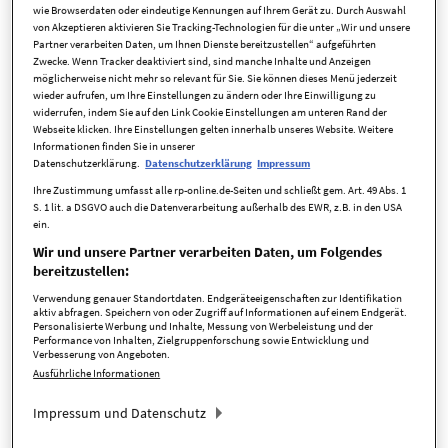
der Schutz mitwachsen
wie Browserdaten oder eindeutige Kennungen auf Ihrem Gerät zu. Durch Auswahl
von Akzeptieren aktivieren Sie Tracking-Technologien für die unter „Wir und unsere
Partner verarbeiten Daten, um Ihnen Dienste bereitzustellen“ aufgeführten
Zwecke. Wenn Tracker deaktiviert sind, sind manche Inhalte und Anzeigen
Aufstockungen, Anbauten und moderne Technik prägen
möglicherweise nicht mehr so relevant für Sie. Sie können dieses Menü jederzeit
wieder aufrufen, um Ihre Einstellungen zu ändern oder Ihre Einwilligung zu
immer mehr Wohnhäuser. Was den Wert und Komfort steigert,
widerrufen, indem Sie auf den Link Cookie Einstellungen am unteren Rand der
bringt zugleich neue Risiken mit sich. Damit das Eigenheim
Webseite klicken. Ihre Einstellungen gelten innerhalb unseres Website. Weitere
rundum geschützt bleibt, sollte der Versicherungsschutz mit
Informationen finden Sie in unserer
Datenschutzerklärung.
Datenschutzerklärung
Impressum
jeder Veränderung Schritt halten.
Ihre Zustimmung umfasst alle rp-online.de-Seiten und schließt gem. Art. 49 Abs. 1
Überall in Düsseldorf verändert sich das Stadtbild: Häuser
S. 1 lit. a DSGVO auch die Datenverarbeitung außerhalb des EWR, z.B. in den USA
ein.
werden aufgestockt, Anbauten entstehen, auf den Dächern
Wir und unsere Partner verarbeiten Daten, um Folgendes
schimmern Solarmodule. Die Stadt wächst – und mit ihr ihre
bereitzustellen:
Häuser. Jede Modernisierung, jeder Umbau, jede technische
Verwendung genauer Standortdaten. Endgeräteeigenschaften zur Identifikation
Aufrüstung verleiht dem Eigenheim ein neues Gesicht und oft
aktiv abfragen. Speichern von oder Zugriff auf Informationen auf einem Endgerät.
auch einen höheren Wert.
Personalisierte Werbung und Inhalte, Messung von Werbeleistung und der
Performance von Inhalten, Zielgruppenforschung sowie Entwicklung und
Verbesserung von Angeboten.
Ob Wärmepumpe, E-Ladesäule, Smarthome-System oder der
Ausführliche Informationen
Anbau von Wohnraum – technische Innovationen und
bauliche Erweiterungen erhöhen den Komfort, verändern
Impressum und Datenschutz
aber zugleich die Anforderungen an den Versicherungsschutz.