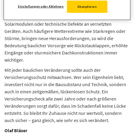
Moderne Heizsysteme, Solaranlagen oder intelligente
Einstellungen oder Ablehnen
Akzeptieren
Haustechnik bieten Komfort und Effizienz – bringen aber auch
neue Gefahren mit sich, wie etwa Überspannungsschäden an
Solarmodulen oder technische Defekte an vernetzten
Geräten. Auch häufigere Wetterextreme wie Starkregen oder
Stürme, bringen neue Herausforderungen, so wird die
Bedeutung baulicher Vorsorge wie Rückstauklappen, erhöhte
Eingänge oder sturmsichere Dachkonstruktionen immer
wichtiger.
Mit jeder baulichen Veränderung sollte auch der
Versicherungsschutz mitwachsen. Wer sein Eigenheim liebt,
investiert nicht nur in die Bausubstanz und Technik, sondern
auch in einen zeitgemäßen, lückenlosen Schutz. Ein
Versicherungscheck alle zwei Jahre oder nach größeren
Veränderungen sorgt dafür, dass im Schadenfall keine Lücke
entsteht. So bleibt Ihr Zuhause nicht nur wertvoll, sondern
auch sicher – ganz gleich, wie sehr es sich verändert.
Olaf Bläser