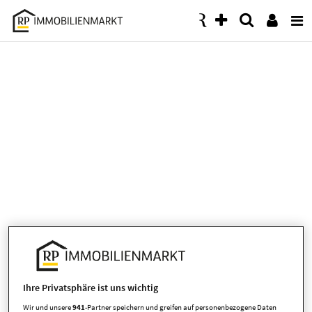
Accessibility
Modus
aktivieren
zur
Navigation
zum
Inhalt
Kolumne
am 25.04.2026
Wenn Häuser wachsen, sollte
Ihre Privatsphäre ist uns wichtig
Wir und unsere
941
-Partner speichern und greifen auf personenbezogene Daten