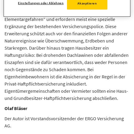
Einstellungen oder Ablehnen
Akzeptieren
abgesichert sind. Diese Schäden zählen bei vielen
Versicherern zu den „Weiteren Natur- bzw.
Elementargefahren“ und erfordern meist eine spezielle
Ergänzung der bestehenden Versicherungspolice. Diese
Erweiterung schützt auch vor den finanziellen Folgen anderer
Naturereignisse wie Überschwemmung, Erdbeben und
Starkregen. Darüber hinaus tragen Hausbesitzer ein
Haftungsrisiko: Bei drohenden Dachlawinen oder abfallenden
Eiszapfen sind sie dafür verantwortlich, dass weder Personen
noch Gegenstände zu Schaden kommen. Bei
Eigenheimbewohnern ist die Absicherung in der Regel in der
Privat-Haftpflichtversicherung inkludiert.
Eigentümergemeinschaften oder Vermieter sollten eine Haus-
und Grundbesitzer-Haftpflichtversicherung abschließen.
Olaf Bläser
Der Autor ist Vorstandsvorsitzender der ERGO Versicherung
AG.