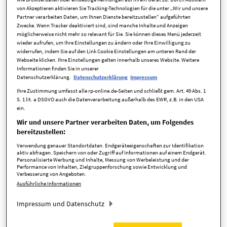
von Akzeptieren aktivieren Sie Tracking-Technologien für die unter „Wir und unsere
Partner verarbeiten Daten, um Ihnen Dienste bereitzustellen“ aufgeführten
Eine zehn Zentimeter dicke Schneeschicht kann mehr als 100
Zwecke. Wenn Tracker deaktiviert sind, sind manche Inhalte und Anzeigen
Kilogramm pro Quadratmeter wiegen und Hausdächer
möglicherweise nicht mehr so relevant für Sie. Sie können dieses Menü jederzeit
wieder aufrufen, um Ihre Einstellungen zu ändern oder Ihre Einwilligung zu
erheblich schädigen. Viele Versicherungspolicen decken
widerrufen, indem Sie auf den Link Cookie Einstellungen am unteren Rand der
solche Schäden nicht ab. Hier empfiehlt sich, nachzubessern.
Webseite klicken. Ihre Einstellungen gelten innerhalb unseres Website. Weitere
Informationen finden Sie in unserer
Malerische, schneebedeckte Landschaften am Niederrhein
Datenschutzerklärung.
Datenschutzerklärung
Impressum
und verschneite Fachwerkhäuser im Bergischen Land – viele
Ihre Zustimmung umfasst alle rp-online.de-Seiten und schließt gem. Art. 49 Abs. 1
S. 1 lit. a DSGVO auch die Datenverarbeitung außerhalb des EWR, z.B. in den USA
träumen gerade von weißen Weihnachtstagen. Doch die weiße
ein.
Pracht birgt auch Risiken: Ein zu hoher Schneedruck bringt
Wir und unsere Partner verarbeiten Daten, um Folgendes
Dächer an ihre Belastungsgrenze. So kann eine zehn
bereitzustellen:
Zentimeter dicke Schneeschicht – abhängig vom Grad der
Verwendung genauer Standortdaten. Endgeräteeigenschaften zur Identifikation
Vereisung und dem Wassergehalt – mehr als 100 Kilogramm
aktiv abfragen. Speichern von oder Zugriff auf Informationen auf einem Endgerät.
Personalisierte Werbung und Inhalte, Messung von Werbeleistung und der
pro Quadratmeter wiegen. Dies gilt besonders bei
Performance von Inhalten, Zielgruppenforschung sowie Entwicklung und
einsetzendem Regen. Wird der Druck zu groß, kann es zu
Verbesserung von Angeboten.
Ausführliche Informationen
Verschiebungen der Dacheindeckung, Schäden an
Solaranlagen oder der Dachstruktur kommen. Viele
Impressum und Datenschutz
Hausbesitzer wissen nicht, dass Schäden durch Schneedruck
nicht immer in der Wohngebäude- oder Hausratversicherung