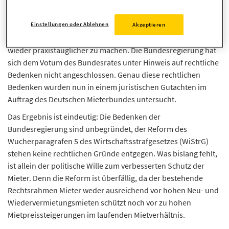
für Wohnungswesen vorgegangen.
Einstellungen oder Ablehnen
Der Bundesrat hat das Problem erkannt und verlangt aktuell
Akzeptieren
zum wiederholten Male eine Reform, um den Mietwucher
wieder praxistauglicher zu machen. Die Bundesregierung hat
sich dem Votum des Bundesrates unter Hinweis auf rechtliche
Bedenken nicht angeschlossen. Genau diese rechtlichen
Bedenken wurden nun in einem juristischen Gutachten im
Auftrag des Deutschen Mieterbundes untersucht.
Das Ergebnis ist eindeutig: Die Bedenken der
Bundesregierung sind unbegründet, der Reform des
Wucherparagrafen 5 des Wirtschaftsstrafgesetzes (WiStrG)
stehen keine rechtlichen Gründe entgegen. Was bislang fehlt,
ist allein der politische Wille zum verbesserten Schutz der
Mieter. Denn die Reform ist überfällig, da der bestehende
Rechtsrahmen Mieter weder ausreichend vor hohen Neu- und
Wiedervermietungsmieten schützt noch vor zu hohen
Mietpreissteigerungen im laufenden Mietverhältnis.