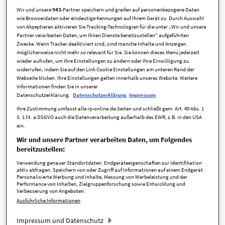
Wir und unsere
943
-Partner speichern und greifen auf personenbezogene Daten
wie Browserdaten oder eindeutige Kennungen auf Ihrem Gerät zu. Durch Auswahl
Die Reaktivierung von Paragraf 5 (WiStrG) ist notwendig,
von Akzeptieren aktivieren Sie Tracking-Technologien für die unter „Wir und unsere
wichtig und unerlässlich, um die Dynamik am Mietmarkt zu
Partner verarbeiten Daten, um Ihnen Dienste bereitzustellen“ aufgeführten
Zwecke. Wenn Tracker deaktiviert sind, sind manche Inhalte und Anzeigen
stoppen. Der Deutsche Mieterbund begrüßt daher
möglicherweise nicht mehr so relevant für Sie. Sie können dieses Menü jederzeit
ausdrücklich den Gesetzesentwurf des Bundesrates zur
wieder aufrufen, um Ihre Einstellungen zu ändern oder Ihre Einwilligung zu
widerrufen, indem Sie auf den Link Cookie Einstellungen am unteren Rand der
besseren Bekämpfung von Mietwucher und fordert die
Webseite klicken. Ihre Einstellungen gelten innerhalb unseres Website. Weitere
Bundesregierung auf, diesen noch in dieser Legislaturperiode
Informationen finden Sie in unserer
umzusetzen.
Datenschutzerklärung.
Datenschutzerklärung
Impressum
Ihre Zustimmung umfasst alle rp-online.de-Seiten und schließt gem. Art. 49 Abs. 1
Die Wohnungskrise in Deutschland spitzt sich immer mehr zu.
S. 1 lit. a DSGVO auch die Datenverarbeitung außerhalb des EWR, z.B. in den USA
Mehr als sieben Millionen Mieterhaushalte sind mittlerweile
ein.
mit ihren Wohnkosten überlastet. Bis Mitte der 2000er Jahre
Wir und unsere Partner verarbeiten Daten, um Folgendes
wurden unerlaubt hohe Mietpreise regelmäßig mit dem
bereitzustellen:
sogenannten „Mietwucherparagrafen“, (Paragraf 5,
Verwendung genauer Standortdaten. Endgeräteeigenschaften zur Identifikation
aktiv abfragen. Speichern von oder Zugriff auf Informationen auf einem Endgerät.
Wirtschaftsstrafgesetzbuch) geahndet. In Berlin wurde seit
Personalisierte Werbung und Inhalte, Messung von Werbeleistung und der
2017 nur in einem einzigen Fall ein Bußgeld wegen überhöhter
Performance von Inhalten, Zielgruppenforschung sowie Entwicklung und
Verbesserung von Angeboten.
Mieten verhängt. In anderen Städten wie Hamburg oder
Ausführliche Informationen
München sind lediglich Einzelfälle bekannt. In Frankfurt am
Impressum und Datenschutz
Main wird dagegen systematischer durch das zuständige Amt