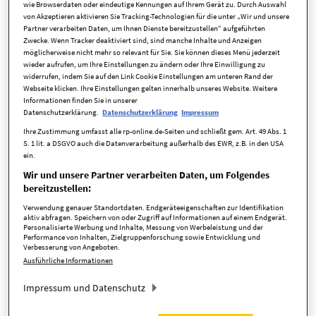
wie Browserdaten oder eindeutige Kennungen auf Ihrem Gerät zu. Durch Auswahl
von Akzeptieren aktivieren Sie Tracking-Technologien für die unter „Wir und unsere
Partner verarbeiten Daten, um Ihnen Dienste bereitzustellen“ aufgeführten
Kerzenlicht gehört für viele zur Weihnachtszeit – doch es birgt
Zwecke. Wenn Tracker deaktiviert sind, sind manche Inhalte und Anzeigen
auch erhebliche Brandgefahren. Jedes Jahr kommt es rund
möglicherweise nicht mehr so relevant für Sie. Sie können dieses Menü jederzeit
wieder aufrufen, um Ihre Einstellungen zu ändern oder Ihre Einwilligung zu
um die Feiertage zu Tausenden zusätzlichen Feuerschäden.
widerrufen, indem Sie auf den Link Cookie Einstellungen am unteren Rand der
Wie sich diese Risiken vermeiden lassen und welcher
Webseite klicken. Ihre Einstellungen gelten innerhalb unseres Website. Weitere
Versicherungsschutz greift.
Informationen finden Sie in unserer
Datenschutzerklärung.
Datenschutzerklärung
Impressum
Jedes Jahr steigt rund um Weihnachten laut Gesamtverband
Ihre Zustimmung umfasst alle rp-online.de-Seiten und schließt gem. Art. 49 Abs. 1
der Deutschen Versicherungswirtschaft die Zahl der
S. 1 lit. a DSGVO auch die Datenverarbeitung außerhalb des EWR, z.B. in den USA
ein.
Feuerschäden, die den Versicherern gemeldet werden, um
zusätzliche 6000. Tatsächlich kann ein trockener Tannenzweig
Wir und unsere Partner verarbeiten Daten, um Folgendes
bereitzustellen:
in wenigen Sekunden in Flammen stehen. Mitunter reicht ein
Funke einer beschädigten Lichterkette oder beim Ausblasen
Verwendung genauer Standortdaten. Endgeräteeigenschaften zur Identifikation
aktiv abfragen. Speichern von oder Zugriff auf Informationen auf einem Endgerät.
der Kerze. Auch die „Frische“ von Adventskränzen trügt: Die
Personalisierte Werbung und Inhalte, Messung von Werbeleistung und der
Performance von Inhalten, Zielgruppenforschung sowie Entwicklung und
Tannennadeln trocknen in der Heizungsluft – und eine Kerze
Verbesserung von Angeboten.
ist schnell umgekippt oder zu weit heruntergebrannt. Echte
Ausführliche Informationen
Kerzen durch LED-Kerzen zu ersetzen, ist eine sichere Lösung.
Impressum und Datenschutz
Wer dennoch Wachskerzen bevorzugt, sollte ein paar