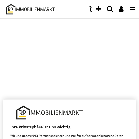
Accessibility
Modus
aktivieren
zur
Navigation
zum
Inhalt
Kolumne
am 06.12.2025
Ihre Privatsphäre ist uns wichtig
Brandschutz zu Nikolaus
Wir und unsere
943
-Partner speichern und greifen auf personenbezogene Daten