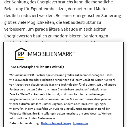
der Senkung des Energieverbrauchs kann die monatliche
Belastung für Eigenheimbesitzer, Vermieter und Mieter
deutlich reduziert werden. Bei einer energetischen Sanierung
gibt es viele Möglichkeiten, die Gebäudestruktur zu
verbessern, um gerade ältere Gebäude mit schlechten
Energiewerten baulich zu modernisieren. Sanierungen,
welche die Energieeffizienz von Häusern oder Wohnungen
verbessern, sind langfristig sinnvoll und rentieren sich mit
steigenden Energiekosten deutlich schneller. Durch die
Nutzung verschiedener Fördermöglichkeiten können die
Ihre Privatsphäre ist uns wichtig
Investitionskosten gesenkt werden. In dem folgenden Artikel
Wir und unsere
941
-Partner speichern und greifen auf personenbezogene Daten
erfahren Sie die wesentlichen Informationen rund um eine
wie Browserdaten oder eindeutige Kennungen auf Ihrem Gerät zu. Durch Auswahl
energetische Modernisierung.
von Akzeptieren aktivieren Sie Tracking-Technologien für die unter „Wir und unsere
Partner verarbeiten Daten, um Ihnen Dienste bereitzustellen“ aufgeführten
Wann muss man energetisch sanieren?
Zwecke. Wenn Tracker deaktiviert sind, sind manche Inhalte und Anzeigen
möglicherweise nicht mehr so relevant für Sie. Sie können dieses Menü jederzeit
Viele stellen sich die Frage, wann eine energetische
wieder aufrufen, um Ihre Einstellungen zu ändern oder Ihre Einwilligung zu
widerrufen, indem Sie auf den Link Cookie Einstellungen am unteren Rand der
Renovierung erfolgen muss. Geregelt sind die gesetzlichen
Webseite klicken. Ihre Einstellungen gelten innerhalb unseres Website. Weitere
Bestimmungen in der Energieeinsparverordnung (ENEV).
Informationen finden Sie in unserer
Es gibt die Verpflichtung für Käuferinnen und Käufer einer
Datenschutzerklärung.
Datenschutzerklärung
Impressum