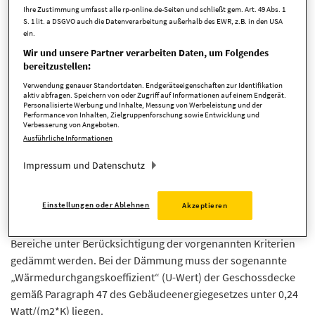
Bestandsimmobilie, insofern es sich um ein Ein- oder
Ihre Zustimmung umfasst alle rp-online.de-Seiten und schließt gem. Art. 49 Abs. 1
S. 1 lit. a DSGVO auch die Datenverarbeitung außerhalb des EWR, z.B. in den USA
Zweifamilienhaus handelt und dieses vor dem 01.02.2002
ein.
errichtet wurde, in bestimmten Konstellationen eine
Wir und unsere Partner verarbeiten Daten, um Folgendes
Sanierung innerhalb von zwei Jahren nach dem Einzug zu
bereitzustellen:
realisieren.
Verwendung genauer Standortdaten. Endgeräteeigenschaften zur Identifikation
Ein Austausch der Heizung ist verpflichtend, wenn die Öl- oder
aktiv abfragen. Speichern von oder Zugriff auf Informationen auf einem Endgerät.
Personalisierte Werbung und Inhalte, Messung von Werbeleistung und der
Gasheizung älter als 30 Jahre ist. Die Pflicht zur Sanierung tritt
Performance von Inhalten, Zielgruppenforschung sowie Entwicklung und
dann ein, insofern es sich um einen Standard- oder
Verbesserung von Angeboten.
Ausführliche Informationen
Konstanttemperaturkessel handelt. Für Brennwerttechnik
oder Niedertemperaturtechnik gibt es keine Verpflichtung.
Impressum und Datenschutz
In den Kellerbereichen gibt es entsprechend der ENEV eine
Sanierungsverpflichtung von Heizungs- und
Einstellungen oder Ablehnen
Akzeptieren
Warmwasserleitungen. Wenn der Dachboden sowie die
oberste Geschossdecke zugänglich sind, müssen auch diese
Bereiche unter Berücksichtigung der vorgenannten Kriterien
gedämmt werden. Bei der Dämmung muss der sogenannte
„Wärmedurchgangskoeffizient“ (U-Wert) der Geschossdecke
gemäß Paragraph 47 des Gebäudeenergiegesetzes unter 0,24
Watt/(m2*K) liegen.