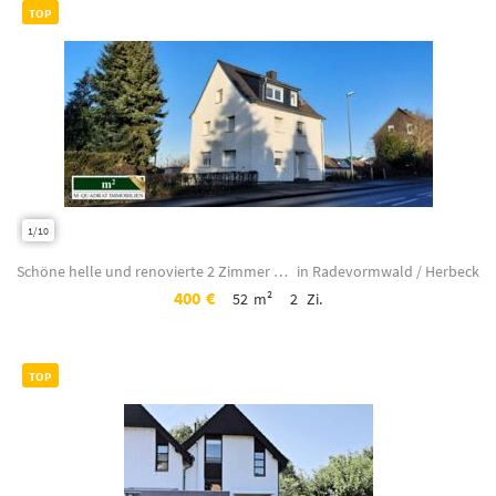
TOP
1/10
Schöne helle und renovierte 2 Zimmer Dachgeschosswohnung in Radevormwald-Herbeck...
in Radevormwald / Herbeck
400
€
52
m²
2
Zi.
TOP