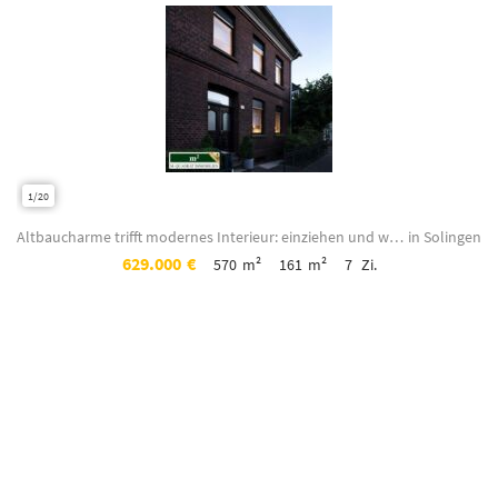
1/20
Altbaucharme trifft modernes Interieur: einziehen und wohlfühlen!
in Solingen
629.000
€
570
m²
161
m²
7
Zi.