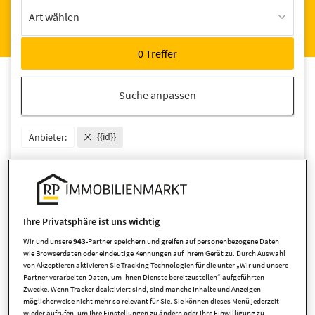
Art wählen
Suche anpassen
{{id}}
Anbieter:
Ihre Suche lieferte leider keine
Ihre Privatsphäre ist uns wichtig
Ergebnisse.
Wir und unsere
943
-Partner speichern und greifen auf personenbezogene Daten
wie Browserdaten oder eindeutige Kennungen auf Ihrem Gerät zu. Durch Auswahl
von Akzeptieren aktivieren Sie Tracking-Technologien für die unter „Wir und unsere
Partner verarbeiten Daten, um Ihnen Dienste bereitzustellen“ aufgeführten
Zwecke. Wenn Tracker deaktiviert sind, sind manche Inhalte und Anzeigen
möglicherweise nicht mehr so relevant für Sie. Sie können dieses Menü jederzeit
Neue Angebote per E-Mail erhalten
wieder aufrufen, um Ihre Einstellungen zu ändern oder Ihre Einwilligung zu