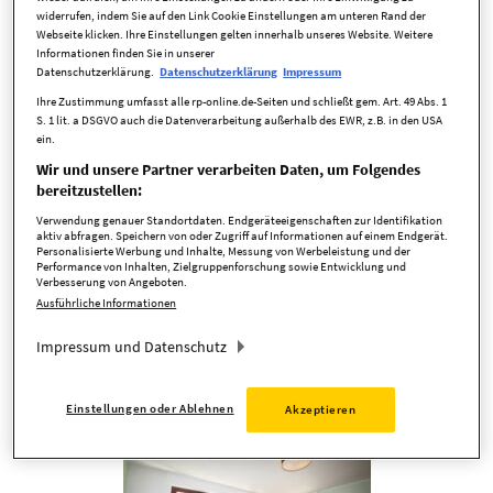
widerrufen, indem Sie auf den Link Cookie Einstellungen am unteren Rand der
Webseite klicken. Ihre Einstellungen gelten innerhalb unseres Website. Weitere
Informationen finden Sie in unserer
Datenschutzerklärung.
Datenschutzerklärung
Impressum
täglich
Ihre Zustimmung umfasst alle rp-online.de-Seiten und schließt gem. Art. 49 Abs. 1
S. 1 lit. a DSGVO auch die Datenverarbeitung außerhalb des EWR, z.B. in den USA
Suche speichern
ein.
Wir und unsere Partner verarbeiten Daten, um Folgendes
bereitzustellen:
Ich akzeptiere die
Datenschutzrichtlinie
,
Nutzungsbedingungen
und
Verwendung von Cookies von RP Immo.
Verwendung genauer Standortdaten. Endgeräteeigenschaften zur Identifikation
aktiv abfragen. Speichern von oder Zugriff auf Informationen auf einem Endgerät.
Personalisierte Werbung und Inhalte, Messung von Werbeleistung und der
Performance von Inhalten, Zielgruppenforschung sowie Entwicklung und
Verbesserung von Angeboten.
Neueste Angebote
Ausführliche Informationen
Impressum und Datenschutz
Einstellungen oder Ablehnen
Akzeptieren
TOP