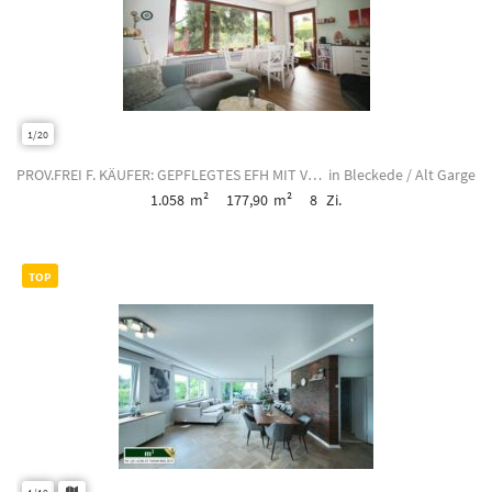
1/20
PROV.FREI F. KÄUFER: GEPFLEGTES EFH MIT VERMIETETEN 2 ELW - ZUSATZEINKOMMEN & FI...
in Bleckede / Alt Garge
1.058
m²
177,90
m²
8
Zi.
TOP