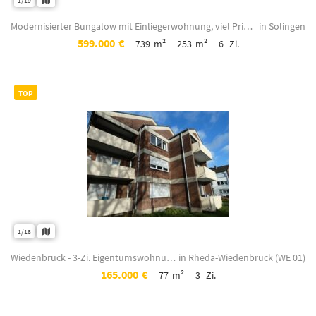
1/19
Modernisierter Bungalow mit Einliegerwohnung, viel Privatsphäre und idyllischem ...
in Solingen
599.000
€
739
m²
253
m²
6
Zi.
TOP
1/18
Wiedenbrück - 3-Zi. Eigentumswohnung - 77 m² in attraktiver Lage (WE 01) / SOFOR...
in Rheda-Wiedenbrück (WE 01)
165.000
€
77
m²
3
Zi.