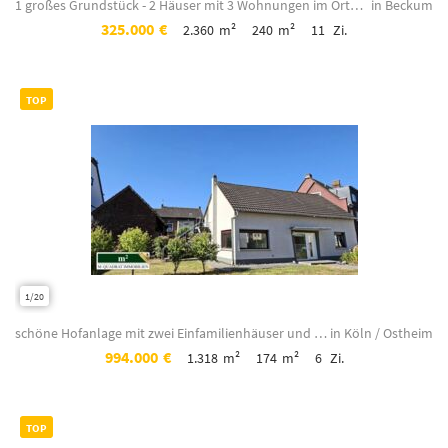
1 großes Grundstück - 2 Häuser mit 3 Wohnungen im Ortsteil von Beckum
in Beckum
325.000
€
2.360
m²
240
m²
11
Zi.
TOP
1/20
schöne Hofanlage mit zwei Einfamilienhäuser und großem Grundstück
in Köln / Ostheim
994.000
€
1.318
m²
174
m²
6
Zi.
TOP