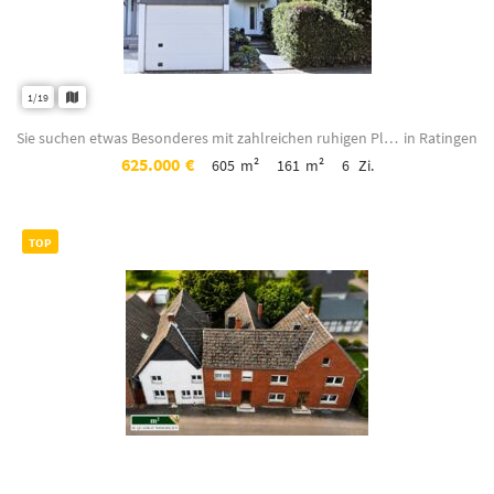
1/19
Sie suchen etwas Besonderes mit zahlreichen ruhigen Plätzen im Garten? Dann lese...
in Ratingen
625.000
€
605
m²
161
m²
6
Zi.
TOP