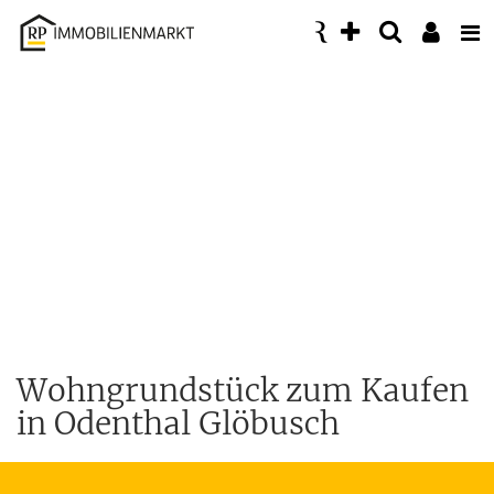
Accessibility
Modus
aktivieren
zur
Navigation
zum
Inhalt
Wohngrundstück zum Kaufen
in Odenthal Glöbusch