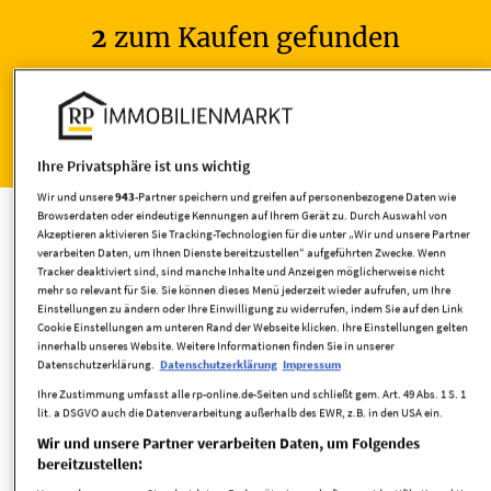
2
zum Kaufen gefunden
Wohnen
Ihre Privatsphäre ist uns wichtig
Grundstücke kaufen
Wir und unsere
943
-Partner speichern und greifen auf personenbezogene Daten wie
Browserdaten oder eindeutige Kennungen auf Ihrem Gerät zu. Durch Auswahl von
Akzeptieren aktivieren Sie Tracking-Technologien für die unter „Wir und unsere Partner
verarbeiten Daten, um Ihnen Dienste bereitzustellen“ aufgeführten Zwecke. Wenn
Tracker deaktiviert sind, sind manche Inhalte und Anzeigen möglicherweise nicht
mehr so relevant für Sie. Sie können dieses Menü jederzeit wieder aufrufen, um Ihre
Umkreis
Einstellungen zu ändern oder Ihre Einwilligung zu widerrufen, indem Sie auf den Link
Cookie Einstellungen am unteren Rand der Webseite klicken. Ihre Einstellungen gelten
innerhalb unseres Website. Weitere Informationen finden Sie in unserer
Datenschutzerklärung.
Datenschutzerklärung
Impressum
Ihre Zustimmung umfasst alle rp-online.de-Seiten und schließt gem. Art. 49 Abs. 1 S. 1
lit. a DSGVO auch die Datenverarbeitung außerhalb des EWR, z.B. in den USA ein.
Wir und unsere Partner verarbeiten Daten, um Folgendes
bereitzustellen:
Grundstücksfläche