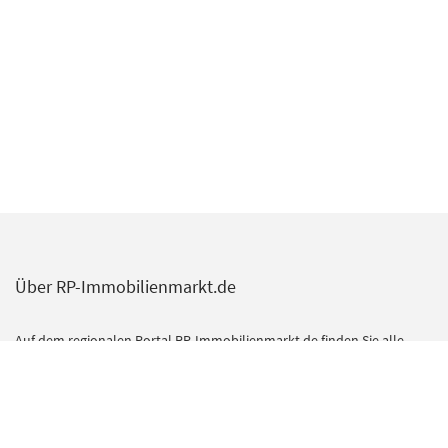
Über RP-Immobilienmarkt.de
Auf dem regionalen Portal RP-Immobilienmarkt.de finden Sie alle
Angebote und Services aus dem Immobilienmarkt der Rheinischen
Post. Darüber hinaus erscheinen hier weitere Online-Inserate zu
Wohn- und Gewerbeimmobilien.
Das umfangreiche redaktionelle Angebot im Bereich Ratgeber gibt