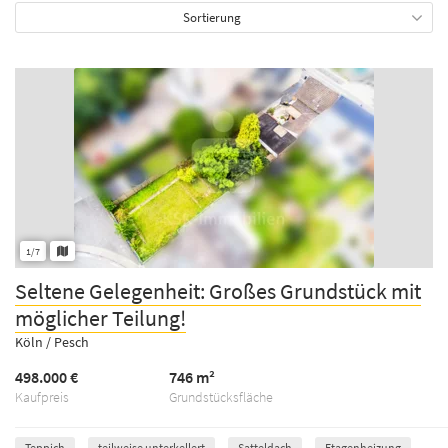
Sortierung
1/7
Seltene Gelegenheit: Großes Grundstück mit
möglicher Teilung!
Köln / Pesch
498.000 €
746 m²
Kaufpreis
Grundstücksfläche
Teppich
teilweise unterkellert
Satteldach
Etagenheizung