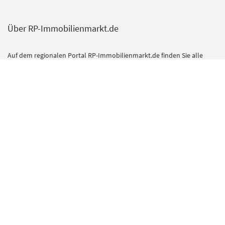
Über RP-Immobilienmarkt.de
Auf dem regionalen Portal RP-Immobilienmarkt.de finden Sie alle
Angebote und Services aus dem Immobilienmarkt der Rheinischen
Post. Darüber hinaus erscheinen hier weitere Online-Inserate zu
Wohn- und Gewerbeimmobilien.
Das umfangreiche redaktionelle Angebot im Bereich Ratgeber gibt
Kauf- und Mietinteressenten zudem nützliche Tipps und Hinweise
vom Mietrecht bis zur Finanzierung. Die richtigen Experten für alle
Immobilienthemen finden Sie im Bereich Dienstleister. Hier
präsentieren sich kompetente Unternehmen mit ihrem Angebot.
Kontakt
RP Immobilienmarkt ist ein Angebot der