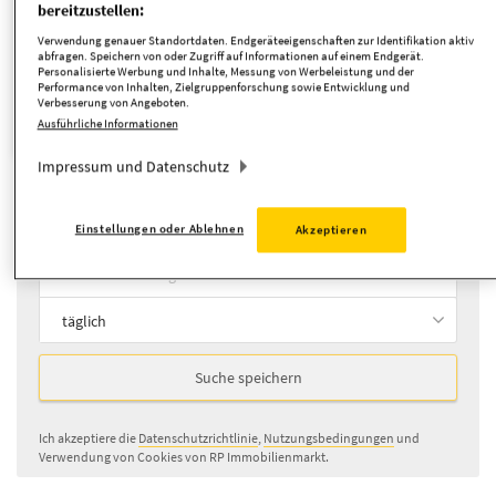
bereitzustellen:
Verwendung genauer Standortdaten. Endgeräteeigenschaften zur Identifikation aktiv
Suche anpassen
abfragen. Speichern von oder Zugriff auf Informationen auf einem Endgerät.
Personalisierte Werbung und Inhalte, Messung von Werbeleistung und der
Performance von Inhalten, Zielgruppenforschung sowie Entwicklung und
Verbesserung von Angeboten.
Wohngrundstück
Objekttyp:
Ausführliche Informationen
Impressum und Datenschutz
Neue Angebote per E-Mail erhalten
Einstellungen oder Ablehnen
Akzeptieren
täglich
Suche speichern
Ich akzeptiere die
Datenschutzrichtlinie
,
Nutzungsbedingungen
und
Verwendung von Cookies von RP Immobilienmarkt.