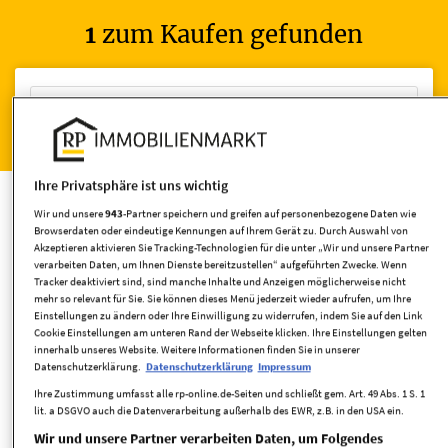
1
zum Kaufen gefunden
Wohnen
Grundstücke kaufen
Ihre Privatsphäre ist uns wichtig
Wir und unsere
943
-Partner speichern und greifen auf personenbezogene Daten wie
Browserdaten oder eindeutige Kennungen auf Ihrem Gerät zu. Durch Auswahl von
Akzeptieren aktivieren Sie Tracking-Technologien für die unter „Wir und unsere Partner
verarbeiten Daten, um Ihnen Dienste bereitzustellen“ aufgeführten Zwecke. Wenn
Umkreis
Tracker deaktiviert sind, sind manche Inhalte und Anzeigen möglicherweise nicht
mehr so relevant für Sie. Sie können dieses Menü jederzeit wieder aufrufen, um Ihre
Einstellungen zu ändern oder Ihre Einwilligung zu widerrufen, indem Sie auf den Link
Cookie Einstellungen am unteren Rand der Webseite klicken. Ihre Einstellungen gelten
innerhalb unseres Website. Weitere Informationen finden Sie in unserer
Datenschutzerklärung.
Datenschutzerklärung
Impressum
Ihre Zustimmung umfasst alle rp-online.de-Seiten und schließt gem. Art. 49 Abs. 1 S. 1
lit. a DSGVO auch die Datenverarbeitung außerhalb des EWR, z.B. in den USA ein.
Wir und unsere Partner verarbeiten Daten, um Folgendes
Grundstücksfläche