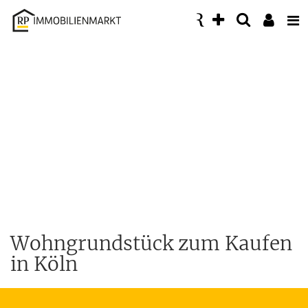
Accessibility
Modus
aktivieren
zur
Navigation
zum
Inhalt
Wohngrundstück zum Kaufen
in Köln