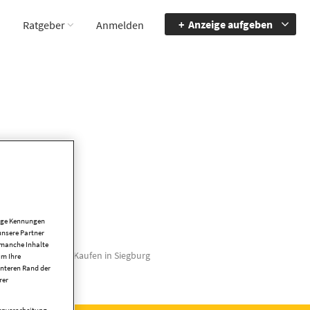
Anzeige aufgeben
Ratgeber
Anmelden
tige Kennungen
unsere Partner
 manche Inhalte
schäftshaus zum Kaufen in Siegburg
um Ihre
unteren Rand der
rer