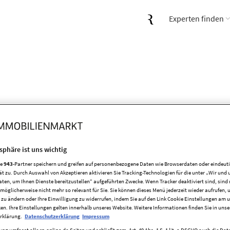
Experten finden
tsphäre ist uns wichtig
re
943
-Partner speichern und greifen auf personenbezogene Daten wie Browserdaten oder eindeu
ät zu. Durch Auswahl von Akzeptieren aktivieren Sie Tracking-Technologien für die unter „Wir und 
aten, um Ihnen Dienste bereitzustellen“ aufgeführten Zwecke. Wenn Tracker deaktiviert sind, sind
äftshaus zum Kaufen in Bundesland Nordrhein-Westfalen
Wohn- und Ge
möglicherweise nicht mehr so relevant für Sie. Sie können dieses Menü jederzeit wieder aufrufen, 
 zu ändern oder Ihre Einwilligung zu widerrufen, indem Sie auf den Link Cookie Einstellungen am 
Kaufen in Siegburg
ken. Ihre Einstellungen gelten innerhalb unseres Website. Weitere Informationen finden Sie in unse
rklärung.
Datenschutzerklärung
Impressum