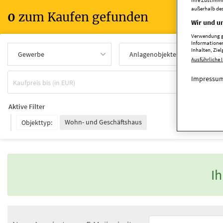
Ihre Zustimmu
außerhalb des
0
zum Kaufen gefunden
Wir und un
Verwendung ge
Informationen
Inhalten, Zi
Gewerbe
Anlagenobjekte kaufen
Ausführliche 
Impressum
Aktive Filter
Wohn- und Geschäftshaus
Objekttyp:
Ih