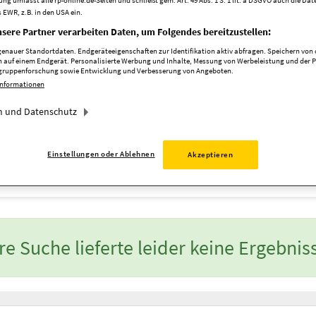
ng umfasst alle rp-online.de-Seiten und schließt gem. Art. 49 Abs. 1 S. 1 lit. a DSGVO auch die Da
 EWR, z.B. in den USA ein.
sere Partner verarbeiten Daten, um Folgendes bereitzustellen:
nauer Standortdaten. Endgeräteeigenschaften zur Identifikation aktiv abfragen. Speichern von o
 auf einem Endgerät. Personalisierte Werbung und Inhalte, Messung von Werbeleistung und der 
elgruppenforschung sowie Entwicklung und Verbesserung von Angeboten.
Stadtteil
Informationen
 und Datenschutz
Einstellungen oder Ablehnen
Akzeptieren
re Suche lieferte leider keine Ergebnis