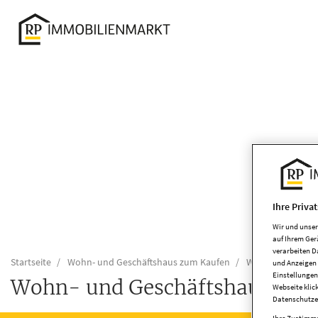
Accessibility
Modus
aktivieren
zur
Navigation
zum
Inhalt
Ihre Priva
Wir und unse
auf Ihrem Ger
verarbeiten D
Startseite
Wohn- und Geschäftshaus zum Kaufen
Wohn- und Gesch
und Anzeigen 
Einstellungen
Wohn- und Geschäftshaus zum 
Webseite klic
Datenschutze