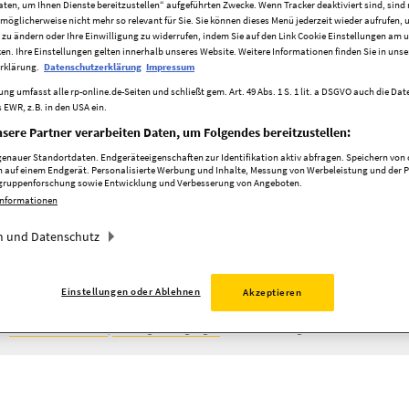
aten, um Ihnen Dienste bereitzustellen“ aufgeführten Zwecke. Wenn Tracker deaktiviert sind, sind
möglicherweise nicht mehr so relevant für Sie. Sie können dieses Menü jederzeit wieder aufrufen, 
 zu ändern oder Ihre Einwilligung zu widerrufen, indem Sie auf den Link Cookie Einstellungen am 
ken. Ihre Einstellungen gelten innerhalb unseres Website. Weitere Informationen finden Sie in unse
rklärung.
Datenschutzerklärung
Impressum
Stadtteil
ng umfasst alle rp-online.de-Seiten und schließt gem. Art. 49 Abs. 1 S. 1 lit. a DSGVO auch die Da
 EWR, z.B. in den USA ein.
läche
Zimmer
sere Partner verarbeiten Daten, um Folgendes bereitzustellen:
nauer Standortdaten. Endgeräteeigenschaften zur Identifikation aktiv abfragen. Speichern von o
 auf einem Endgerät. Personalisierte Werbung und Inhalte, Messung von Werbeleistung und der 
elgruppenforschung sowie Entwicklung und Verbesserung von Angeboten.
Informationen
 und Datenschutz
Einstellungen oder Ablehnen
Akzeptieren
ie
Datenschutzrichtlinie
,
Nutzungsbedingungen
und Verwendung von Cookies von RP Im