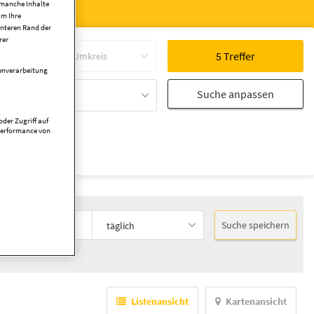
 manche Inhalte
um Ihre
unteren Rand der
rer
Umkreis
tenverarbeitung
Suche anpassen
der Zugriff auf
Performance von
Suche speichern
täglich
mobilienmarkt.
Listenansicht
Kartenansicht