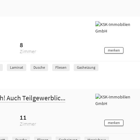
8
merken
Zimmer
Laminat
Dusche
Fliesen
Gasheizung
! Auch Teilgewerblic...
11
merken
Zimmer
kett
Dusche
Fliesen
Gasheizung
Massivhaus