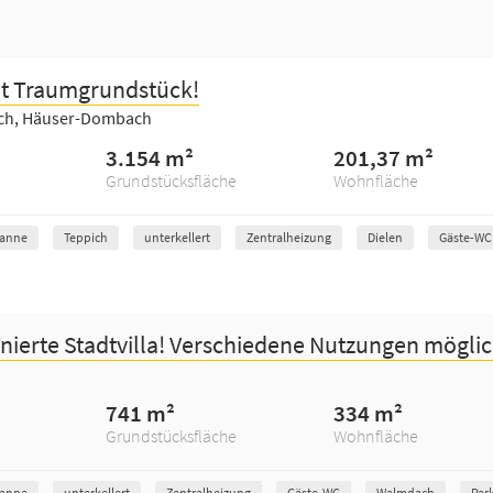
mit Traumgrundstück!
ach, Häuser-Dombach
3.154 m²
201,37 m²
Grundstücksfläche
Wohnfläche
anne
Teppich
unterkellert
Zentralheizung
Dielen
Gäste-WC
ierte Stadtvilla! Verschiedene Nutzungen möglich
741 m²
334 m²
Grundstücksfläche
Wohnfläche
anne
unterkellert
Zentralheizung
Gäste-WC
Walmdach
Par