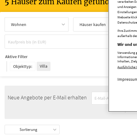
5
Häuser zum Kaufen gefunden
verarbeiten D
und Anzeigen 
Einstellungen
Webseite klic
Datenschutze
Wohnen
Häuser kaufen
Ihre Zustimmu
außerhalb des
Wohnf
Wir und un
Verwendung ge
Aktive Filter
Informationen
Inhalten, Zi
Villa
Objekttyp:
Ausführliche 
Impressum
Neue Angebote per E-Mail erhalten
Ich akzeptiere d
Sortierung