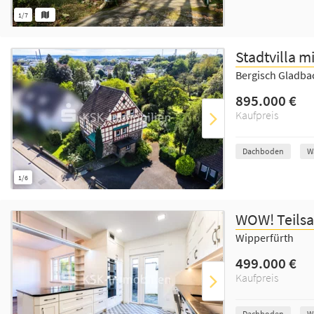
1/7
Stadtvilla 
Bergisch Gladb
895.000 €
Kaufpreis
Dachboden
W
1/6
WOW! Teilsan
Wipperfürth
499.000 €
Kaufpreis
Dachboden
W