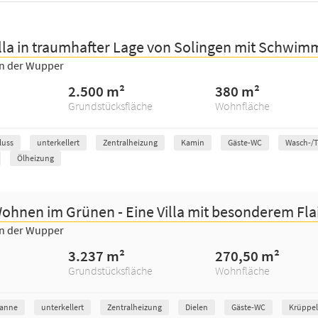
illa in traumhafter Lage von Solingen mit Schwim
an der Wupper
2.500 m²
380 m²
Grundstücksfläche
Wohnfläche
luss
unterkellert
Zentralheizung
Kamin
Gäste-WC
Wasch-/
Ölheizung
ohnen im Grünen - Eine Villa mit besonderem Flair 
an der Wupper
3.237 m²
270,50 m²
Grundstücksfläche
Wohnfläche
anne
unterkellert
Zentralheizung
Dielen
Gäste-WC
Krüppe