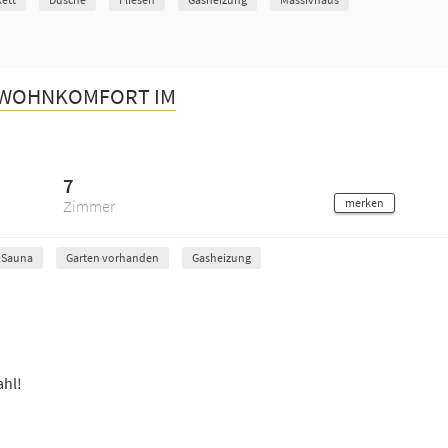
R WOHNKOMFORT IM
7
merken
Zimmer
Sauna
Garten vorhanden
Gasheizung
ahl!