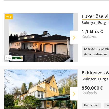
Luxeriöse V
TOP
Solingen, Burg 
1,1 Mio. €
Kaufpreis
Kabel/SAT/TV-Ansch
Garten vorhanden
1/20
Exklusives W
Solingen, Burg 
850.000 €
Kaufpreis
Dachboden
W