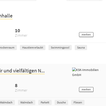
mhalle
10
merken
Zimmer
Trockenraum
Haustiere erlaubt
Swimmingpool
Sauna
und vielfältigen N...
8
merken
Zimmer
lWalmdach
Walmdach
Parkett
Dusche
Fliesen