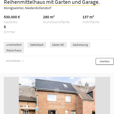
Reihenmittelhaus mit Garten und Garage.
Königswinter, Niederdollendorf
530.000 €
280 m²
137 m²
Kaufpreis
Grundstücksfläche
Wohnfläche
5
Zimmer
unterkellert
Satteldach
Gäste-WC
Gasheizung
Massivhaus
minimieren
merken