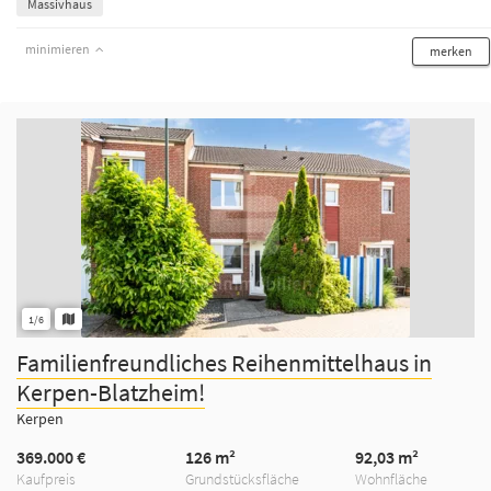
Massivhaus
minimieren
merken
1/6
Familienfreundliches Reihenmittelhaus in
Kerpen-Blatzheim!
Kerpen
369.000 €
126 m²
92,03 m²
Kaufpreis
Grundstücksfläche
Wohnfläche