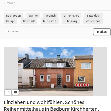
Zimmer
Dachboden
Wanne
Teppich
unterkellert
Satteldach
Garage
Gäste-WC
Kunststoff
Ölheizung
Massivhaus
minimieren
merken
1/7
Einziehen und wohlfühlen. Schönes
Reihenmittelhaus in Bedburg Kirchherten.