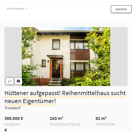
minimieren
merken
1/7
Hüttener aufgepasst! Reihenmittelhaus sucht
neuen Eigentümer!
Troisdorf
365.000 €
243 m²
92 m²
Kaufpreis
Grundstücksfläche
Wohnfläche
4