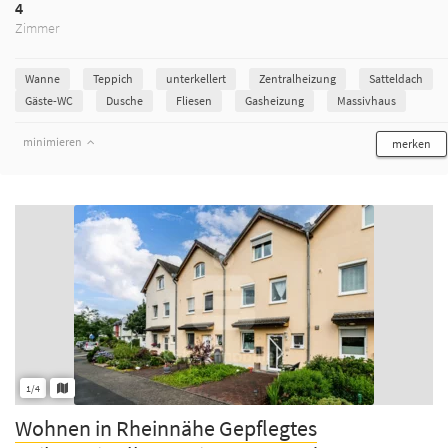
4
Zimmer
Wanne
Teppich
unterkellert
Zentralheizung
Satteldach
Gäste-WC
Dusche
Fliesen
Gasheizung
Massivhaus
minimieren
merken
1/4
Wohnen in Rheinnähe Gepflegtes