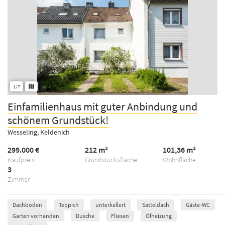
1/7
Einfamilienhaus mit guter Anbindung und
schönem Grundstück!
Wesseling, Keldenich
299.000 €
212 m²
101,36 m²
Kaufpreis
Grundstücksfläche
Wohnfläche
3
Zimmer
Dachboden
Teppich
unterkellert
Satteldach
Gäste-WC
Garten vorhanden
Dusche
Fliesen
Ölheizung