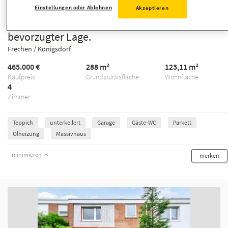
1/7
Einstellungen oder Ablehnen
Akzeptieren
Frechen-Königsdorf, Reihenmittelhaus in
bevorzugter Lage.
Frechen / Königsdorf
465.000 €
288 m²
123,11 m²
Kaufpreis
Grundstücksfläche
Wohnfläche
4
Zimmer
Teppich
unterkellert
Garage
Gäste-WC
Parkett
Ölheizung
Massivhaus
minimieren
merken