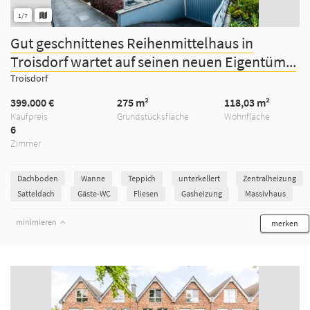
1/7
Gut geschnittenes Reihenmittelhaus in
Troisdorf wartet auf seinen neuen Eigentüm...
Troisdorf
399.000 €
275 m²
118,03 m²
Kaufpreis
Grundstücksfläche
Wohnfläche
6
Zimmer
Dachboden
Wanne
Teppich
unterkellert
Zentralheizung
Satteldach
Gäste-WC
Fliesen
Gasheizung
Massivhaus
minimieren
merken