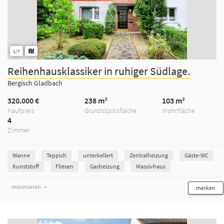
1/7
Reihenhausklassiker in ruhiger Südlage.
Bergisch Gladbach
320.000 €
238 m²
103 m²
Kaufpreis
Grundstücksfläche
Wohnfläche
4
Zimmer
Wanne
Teppich
unterkellert
Zentralheizung
Gäste-WC
Kunststoff
Fliesen
Gasheizung
Massivhaus
minimieren
merken