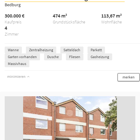
Bedburg
300.000 €
474 m²
113,67 m²
Kaufpreis
Grundstücksfläche
Wohnfläche
4
Zimmer
Wanne
Zentralheizung
Satteldach
Parkett
Garten vorhanden
Dusche
Fliesen
Gasheizung
Massivhaus
minimieren
merken