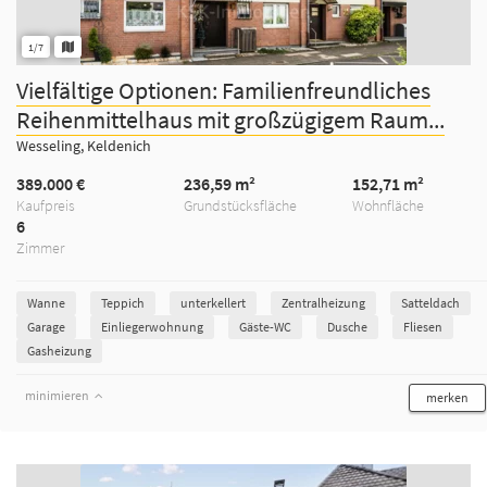
1/7
Vielfältige Optionen: Familienfreundliches
Reihenmittelhaus mit großzügigem Raum...
Wesseling, Keldenich
389.000 €
236,59 m²
152,71 m²
Kaufpreis
Grundstücksfläche
Wohnfläche
6
Zimmer
Wanne
Teppich
unterkellert
Zentralheizung
Satteldach
Garage
Einliegerwohnung
Gäste-WC
Dusche
Fliesen
Gasheizung
minimieren
merken