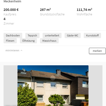
Meckenheim
200.000 €
267 m²
111,74 m²
Kaufpreis
Grundstücksfläche
Wohnfläche
4
Zimmer
Dachboden
Teppich
unterkellert
Gäste-WC
Kunststoff
Fliesen
Ölheizung
Massivhaus
minimieren
merken