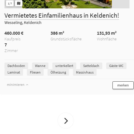
1/7
Vermietetes Einfamilienhaus in Keldenich!
Wesseling, Keldenich
460.000 €
386 m²
131,93 m²
Kaufpreis
Grundstücksfläche
Wohnfläche
7
Zimmer
Dachboden
Wanne
unterkellert
Satteldach
Gäste-WC
Laminat
Fliesen
Ölheizung
Massivhaus
minimieren
merken