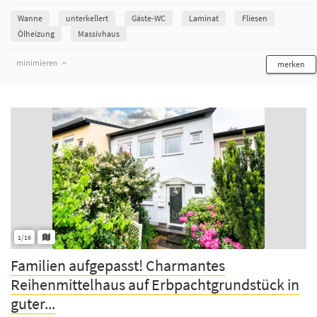
Wanne
unterkellert
Gäste-WC
Laminat
Fliesen
Ölheizung
Massivhaus
minimieren
merken
1/16
Familien aufgepasst! Charmantes
Reihenmittelhaus auf Erbpachtgrundstück in
guter...