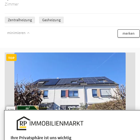
Zimmer
Zentralheizung
Gasheizung
minimieren
merken
TOP
1/20
Modernes Reihenmittelhaus im schönen
Monheim am Rhein mit Garage und
Photovoltai...
Ihre Privatsphäre ist uns wichtig