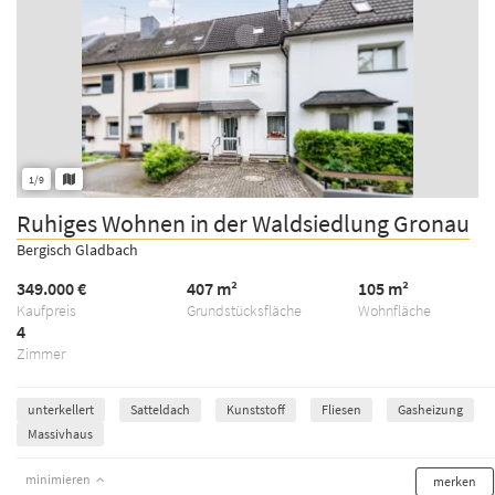
1/9
Ruhiges Wohnen in der Waldsiedlung Gronau
Bergisch Gladbach
349.000 €
407 m²
105 m²
Kaufpreis
Grundstücksfläche
Wohnfläche
4
Zimmer
unterkellert
Satteldach
Kunststoff
Fliesen
Gasheizung
Massivhaus
minimieren
merken