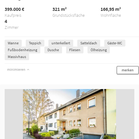
399.000 €
321 m²
166,95 m²
Kaufpreis
Grundstücksfläche
Wohnfläche
4
Zimmer
Wanne
Teppich
unterkellert
Satteldach
Gäste-WC
Fußbodenheizung
Dusche
Fliesen
Ölheizung
Massivhaus
minimieren
merken