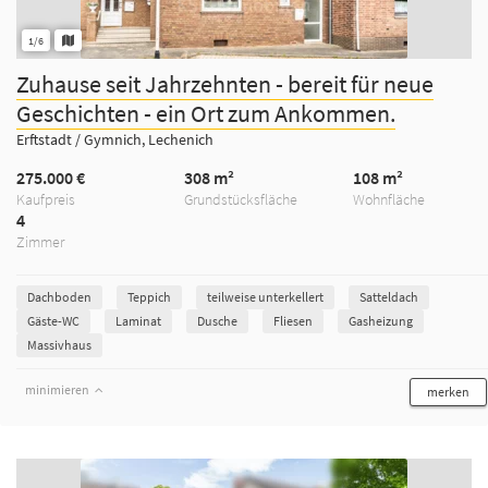
1/6
Zuhause seit Jahrzehnten - bereit für neue
Geschichten - ein Ort zum Ankommen.
Erftstadt / Gymnich, Lechenich
275.000 €
308 m²
108 m²
Kaufpreis
Grundstücksfläche
Wohnfläche
4
Zimmer
Dachboden
Teppich
teilweise unterkellert
Satteldach
Gäste-WC
Laminat
Dusche
Fliesen
Gasheizung
Massivhaus
minimieren
merken