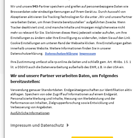
Monheim am Rhein / Baumberg
Wir und unsere
943
-Partner speichern und greifen auf personenbezogene Daten wie
Browserdaten oder eindeutige Kennungen auf Ihrem Gerät zu. Durch Auswahl von
568.000 €
209 m²
128 m²
Akzeptieren aktivieren Sie Tracking-Technologien für die unter „Wir und unsere Partner
verarbeiten Daten, um Ihnen Dienste bereitzustellen“ aufgeführten Zwecke. Wenn
Kaufpreis
Grundstücksfläche
Wohnfläche
Tracker deaktiviert sind, sind manche Inhalte und Anzeigen möglicherweise nicht
5
mehr so relevant für Sie. Sie können dieses Menü jederzeit wieder aufrufen, um Ihre
Zimmer
Einstellungen zu ändern oder Ihre Einwilligung zu widerrufen, indem Sie auf den Link
Cookie Einstellungen am unteren Rand der Webseite klicken. Ihre Einstellungen gelten
innerhalb unseres Website. Weitere Informationen finden Sie in unserer
Gäste-WC
offene Küche
Garten vorhanden
Nichtraucher
Datenschutzerklärung.
Datenschutzerklärung
Impressum
Ihre Zustimmung umfasst alle rp-online.de-Seiten und schließt gem. Art. 49 Abs. 1 S. 1
minimieren
merken
lit. a DSGVO auch die Datenverarbeitung außerhalb des EWR, z.B. in den USA ein.
Wir und unsere Partner verarbeiten Daten, um Folgendes
bereitzustellen:
Verwendung genauer Standortdaten. Endgeräteeigenschaften zur Identifikation aktiv
abfragen. Speichern von oder Zugriff auf Informationen auf einem Endgerät.
Personalisierte Werbung und Inhalte, Messung von Werbeleistung und der
Performance von Inhalten, Zielgruppenforschung sowie Entwicklung und
Verbesserung von Angeboten.
Ausführliche Informationen
Impressum und Datenschutz