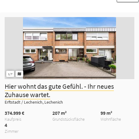
1/7
Hier wohnt das gute Gefühl. - Ihr neues
Zuhause wartet.
Erftstadt / Lechenich, Lechenich
374.999 €
207 m²
99 m²
Kaufpreis
Grundstücksfläche
Wohnfläche
4
Zimmer