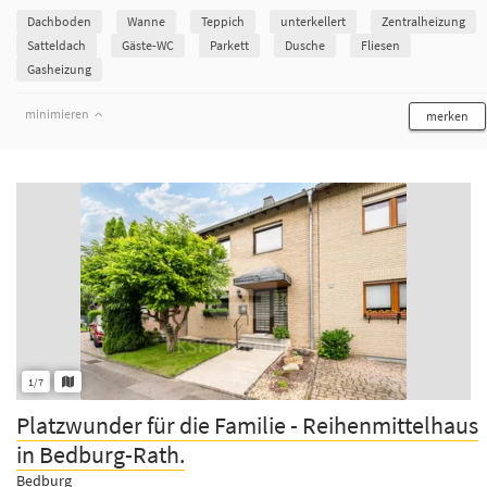
Dachboden
Wanne
Teppich
unterkellert
Zentralheizung
Satteldach
Gäste-WC
Parkett
Dusche
Fliesen
Gasheizung
minimieren
merken
1/7
Platzwunder für die Familie - Reihenmittelhaus
in Bedburg-Rath.
Bedburg