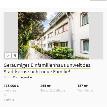
1/6
Geräumiges Einfamilienhaus unweit des
Stadtkerns sucht neue Familie!
Brühl, Roddergrube
475.000 €
264 m²
187 m²
Kaufpreis
Grundstücksfläche
Wohnfläche
5
Zimmer