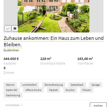
1/7
Zuhause ankommen: Ein Haus zum Leben und
Bleiben.
Euskirchen
444.000 €
228 m²
163,48 m²
Kaufpreis
Grundstücksfläche
Wohnfläche
5
Zimmer
Wanne
unterkellert
Zentralheizung
Satteldach
Garage
Gäste-WC
offene Küche
Parkett
Dusche
Fliesen
Gasheizung
minimieren
merken