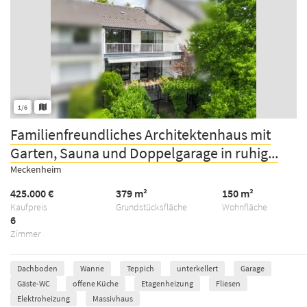
1/6
Familienfreundliches Architektenhaus mit
Garten, Sauna und Doppelgarage in ruhig...
Meckenheim
425.000 €
379 m²
150 m²
Kaufpreis
Grundstücksfläche
Wohnfläche
6
Zimmer
Dachboden
Wanne
Teppich
unterkellert
Garage
Gäste-WC
offene Küche
Etagenheizung
Fliesen
Elektroheizung
Massivhaus