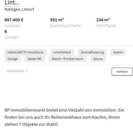
Lint...
Ratingen, Lintorf
697.400 €
551 m²
134 m²
Kaufpreis
Grundstücksfläche
Wohnfläche
6
Zimmer
Kabel/SAT/TV-Anschluss
unterkellert
Zentralheizung
Kamin
Garage
Gäste-WC
Wasch-/Trockenraum
Sauna
minimieren
merken
RP Immobilienmarkt bietet eine Vielzahl von Immobilien. Sie
finden bei uns auch Ihr Reiheneckhaus zum Kaufen, Ihnen
stehen 7 Objekte zur Wahl!