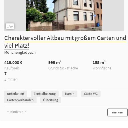
1/20
Charaktervoller Altbau mit großem Garten und
viel Platz!
Mönchengladbach
419.000 €
999 m²
155 m²
Kaufpreis
Grundstücksfläche
Wohnfläche
7
Zimmer
unterkellert
Zentralheizung
Kamin
Gäste-WC
Garten vorhanden
Ölheizung
minimieren
merken