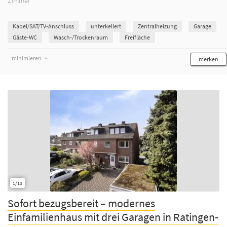
Zimmer
Kabel/SAT/TV-Anschluss
unterkellert
Zentralheizung
Garage
Gäste-WC
Wasch-/Trockenraum
Freifläche
minimieren
merken
1/13
Sofort bezugsbereit – modernes
Einfamilienhaus mit drei Garagen in Ratingen-