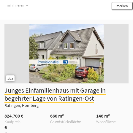
minimieren
merken
1/13
Junges Einfamilienhaus mit Garage in
begehrter Lage von Ratingen-Ost
Ratingen, Homberg
824.700 €
660 m²
146 m²
Kaufpreis
Grundstücksfläche
Wohnfläche
6