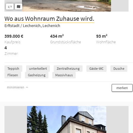
1/7
Wo aus Wohnraum Zuhause wird.
Erftstadt / Lechenich, Lechenich
399.000 €
434 m²
93 m²
Kaufpreis
Grundstücksfläche
Wohnfläche
4
Zimmer
Teppich
unterkellert
Zentralheizung
Gäste-WC
Dusche
Fliesen
Gasheizung
Massivhaus
minimieren
merken