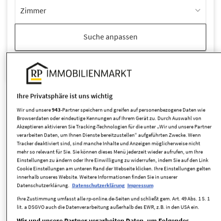
Zimmer
Suche anpassen
Reiheneckhaus
Objekttyp:
Ihre Privatsphäre ist uns wichtig
Wir und unsere
943
-Partner speichern und greifen auf personenbezogene Daten wie
Neue Angebote per E-Mail erhalten
Browserdaten oder eindeutige Kennungen auf Ihrem Gerät zu. Durch Auswahl von
Akzeptieren aktivieren Sie Tracking-Technologien für die unter „Wir und unsere Partner
verarbeiten Daten, um Ihnen Dienste bereitzustellen“ aufgeführten Zwecke. Wenn
Tracker deaktiviert sind, sind manche Inhalte und Anzeigen möglicherweise nicht
mehr so relevant für Sie. Sie können dieses Menü jederzeit wieder aufrufen, um Ihre
täglich
Einstellungen zu ändern oder Ihre Einwilligung zu widerrufen, indem Sie auf den Link
Cookie Einstellungen am unteren Rand der Webseite klicken. Ihre Einstellungen gelten
innerhalb unseres Website. Weitere Informationen finden Sie in unserer
Suche speichern
Datenschutzerklärung.
Datenschutzerklärung
Impressum
Ihre Zustimmung umfasst alle rp-online.de-Seiten und schließt gem. Art. 49 Abs. 1 S. 1
lit. a DSGVO auch die Datenverarbeitung außerhalb des EWR, z.B. in den USA ein.
Ich akzeptiere die
Datenschutzrichtlinie
,
Nutzungsbedingungen
und
Verwendung von Cookies von RP Immobilienmarkt.
Wir und unsere Partner verarbeiten Daten, um Folgendes