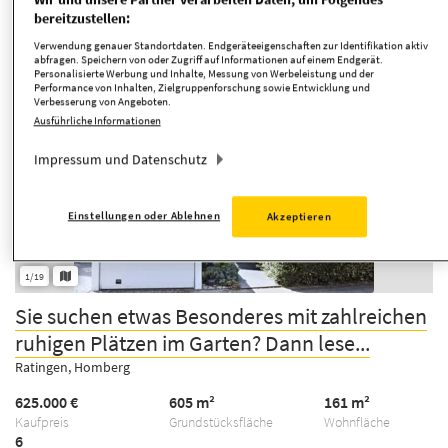
bereitzustellen:
Sortierung
Verwendung genauer Standortdaten. Endgeräteeigenschaften zur Identifikation aktiv
abfragen. Speichern von oder Zugriff auf Informationen auf einem Endgerät.
Personalisierte Werbung und Inhalte, Messung von Werbeleistung und der
Performance von Inhalten, Zielgruppenforschung sowie Entwicklung und
Verbesserung von Angeboten.
TOP
Ausführliche Informationen
Impressum und Datenschutz
Einstellungen oder Ablehnen
Akzeptieren
1/19
Sie suchen etwas Besonderes mit zahlreichen
ruhigen Plätzen im Garten? Dann lese...
Ratingen, Homberg
625.000 €
605 m²
161 m²
Kaufpreis
Grundstücksfläche
Wohnfläche
6