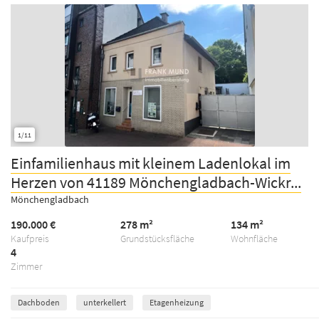
1/11
Einfamilienhaus mit kleinem Ladenlokal im
Herzen von 41189 Mönchengladbach-Wickr...
Mönchengladbach
190.000 €
278 m²
134 m²
Kaufpreis
Grundstücksfläche
Wohnfläche
4
Zimmer
Dachboden
unterkellert
Etagenheizung