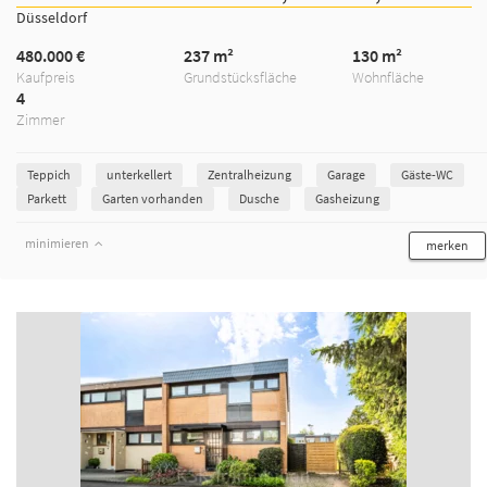
Düsseldorf
480.000 €
237 m²
130 m²
Kaufpreis
Grundstücksfläche
Wohnfläche
4
Zimmer
Teppich
unterkellert
Zentralheizung
Garage
Gäste-WC
Parkett
Garten vorhanden
Dusche
Gasheizung
minimieren
merken