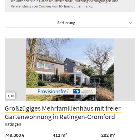
Ich akzeptiere die
Datenschutzrichtlinie
,
Nutzungsbedingungen
und
Verwendung von Cookies von RP Immobilienmarkt.
Sortierung
1/10
Großzügiges Mehrfamilienhaus mit freier
Gartenwohnung in Ratingen-Cromford
Ratingen
749.300 €
412 m²
292 m²