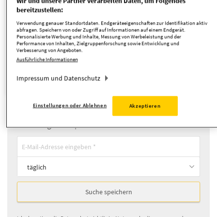
Wir und unsere Partner verarbeiten Daten, um Folgendes
bereitzustellen:
Verwendung genauer Standortdaten. Endgeräteeigenschaften zur Identifikation aktiv
Zimmer
abfragen. Speichern von oder Zugriff auf Informationen auf einem Endgerät.
Personalisierte Werbung und Inhalte, Messung von Werbeleistung und der
Performance von Inhalten, Zielgruppenforschung sowie Entwicklung und
Suche anpassen
Verbesserung von Angeboten.
Ausführliche Informationen
Impressum und Datenschutz
Mehrfamilienhaus
Objekttyp:
Einstellungen oder Ablehnen
Akzeptieren
Neue Angebote per E-Mail erhalten
täglich
Suche speichern