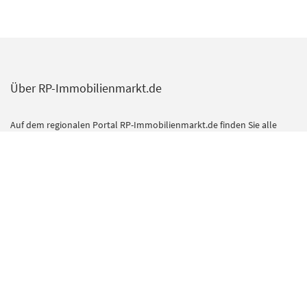
Über RP-Immobilienmarkt.de
Auf dem regionalen Portal RP-Immobilienmarkt.de finden Sie alle
Angebote und Services aus dem Immobilienmarkt der Rheinischen
Post. Darüber hinaus erscheinen hier weitere Online-Inserate zu
Wohn- und Gewerbeimmobilien.
Das umfangreiche redaktionelle Angebot im Bereich Ratgeber gibt
Kauf- und Mietinteressenten zudem nützliche Tipps und Hinweise
vom Mietrecht bis zur Finanzierung. Die richtigen Experten für alle
Immobilienthemen finden Sie im Bereich Dienstleister. Hier
präsentieren sich kompetente Unternehmen mit ihrem Angebot.
Kontakt