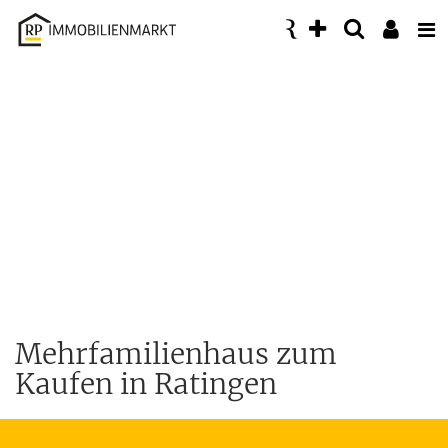
Accessibility
Modus
aktivieren
zur
Navigation
zum
Inhalt
Mehrfamilienhaus zum
Kaufen in Ratingen