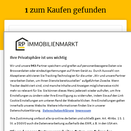
1
zum Kaufen gefunden
Wohnen
Häuser kaufen
Ihre Privatsphäre ist uns wichtig
Wir und unsere
943
-Partner speichern und greifen auf personenbezogene Daten wie
Browserdaten oder eindeutige Kennungen auf Ihrem Gerät zu. Durch Auswahl von
Akzeptieren aktivieren Sie Tracking-Technologien für die unter „Wir und unsere Partner
verarbeiten Daten, um Ihnen Dienste bereitzustellen“ aufgeführten Zwecke. Wenn
Umkreis
Tracker deaktiviert sind, sind manche Inhalte und Anzeigen möglicherweise nicht
mehr so relevant für Sie. Sie können dieses Menü jederzeit wieder aufrufen, um Ihre
Einstellungen zu ändern oder Ihre Einwilligung zu widerrufen, indem Sie auf den Link
Cookie Einstellungen am unteren Rand der Webseite klicken. Ihre Einstellungen gelten
innerhalb unseres Website. Weitere Informationen finden Sie in unserer
Datenschutzerklärung.
Datenschutzerklärung
Impressum
Ihre Zustimmung umfasst alle rp-online.de-Seiten und schließt gem. Art. 49 Abs. 1 S. 1
lit. a DSGVO auch die Datenverarbeitung außerhalb des EWR, z.B. in den USA ein.
Wohnfläche