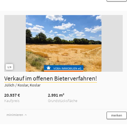
1/6
Verkauf im offenen Bieterverfahren!
Jülich / Koslar, Koslar
20.937 €
2.991 m²
Kaufpreis
Grundstücksfläche
minimieren
merken