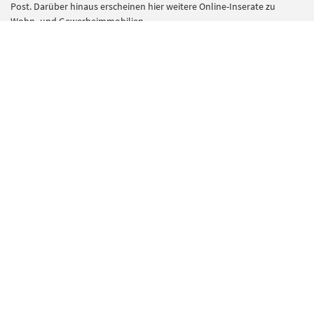
Post. Darüber hinaus erscheinen hier weitere Online-Inserate zu
Wohn- und Gewerbeimmobilien.
Das umfangreiche redaktionelle Angebot im Bereich Ratgeber gibt
Kauf- und Mietinteressenten zudem nützliche Tipps und Hinweise
vom Mietrecht bis zur Finanzierung. Die richtigen Experten für alle
Immobilienthemen finden Sie im Bereich Dienstleister. Hier
präsentieren sich kompetente Unternehmen mit ihrem Angebot.
Kontakt
RP Immobilienmarkt ist ein Angebot der
Rheinische Post Verlagsgesellschaft mbH
Zülpicher Str. 10
40549 Düsseldorf
rp-immobilienmarkt@rheinische-post.de
0211 505 2200
Für Chiffreanzeigen schreiben Sie auch gerne eine E-Mail mit Nennung