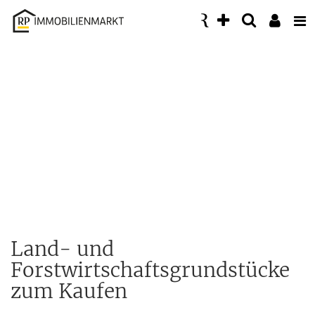
Accessibility
Modus
aktivieren
zur
Navigation
zum
Inhalt
Land- und
Forstwirtschaftsgrundstücke
zum Kaufen