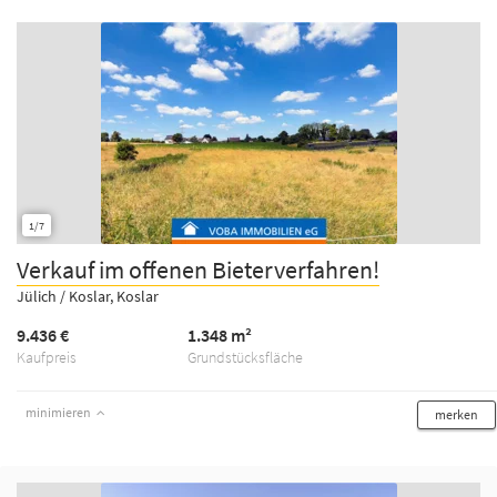
1/7
Verkauf im offenen Bieterverfahren!
Jülich / Koslar, Koslar
9.436 €
1.348 m²
Kaufpreis
Grundstücksfläche
minimieren
merken