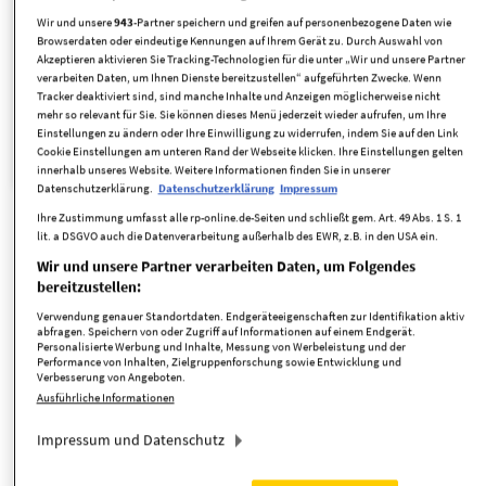
Wir und unsere
943
-Partner speichern und greifen auf personenbezogene Daten wie
Grundstücksfläche
Browserdaten oder eindeutige Kennungen auf Ihrem Gerät zu. Durch Auswahl von
Akzeptieren aktivieren Sie Tracking-Technologien für die unter „Wir und unsere Partner
verarbeiten Daten, um Ihnen Dienste bereitzustellen“ aufgeführten Zwecke. Wenn
Suche anpassen
Tracker deaktiviert sind, sind manche Inhalte und Anzeigen möglicherweise nicht
mehr so relevant für Sie. Sie können dieses Menü jederzeit wieder aufrufen, um Ihre
Einstellungen zu ändern oder Ihre Einwilligung zu widerrufen, indem Sie auf den Link
Land- und Forstwirtschaftsgrundstücke
Objekttyp:
Cookie Einstellungen am unteren Rand der Webseite klicken. Ihre Einstellungen gelten
innerhalb unseres Website. Weitere Informationen finden Sie in unserer
Datenschutzerklärung.
Datenschutzerklärung
Impressum
Ihre Zustimmung umfasst alle rp-online.de-Seiten und schließt gem. Art. 49 Abs. 1 S. 1
lit. a DSGVO auch die Datenverarbeitung außerhalb des EWR, z.B. in den USA ein.
Neue Angebote per E-Mail erhalten
Wir und unsere Partner verarbeiten Daten, um Folgendes
bereitzustellen:
Verwendung genauer Standortdaten. Endgeräteeigenschaften zur Identifikation aktiv
abfragen. Speichern von oder Zugriff auf Informationen auf einem Endgerät.
täglich
Personalisierte Werbung und Inhalte, Messung von Werbeleistung und der
Performance von Inhalten, Zielgruppenforschung sowie Entwicklung und
Verbesserung von Angeboten.
Ausführliche Informationen
Suche speichern
Impressum und Datenschutz
Ich akzeptiere die
Datenschutzrichtlinie
,
Nutzungsbedingungen
und
Verwendung von Cookies von RP Immobilienmarkt.