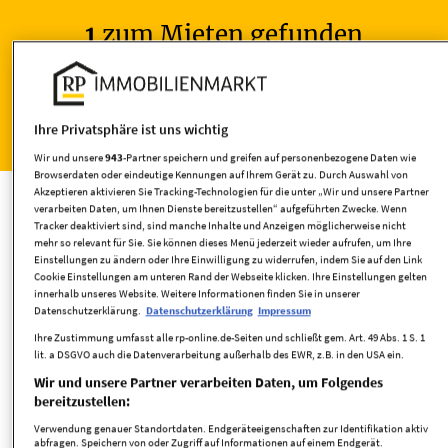
1
zum Mieten gefunden
Gewerbe
Ihre Privatsphäre ist uns wichtig
Wir und unsere
943
-Partner speichern und greifen auf personenbezogene Daten wie
Ladenflächen mieten
Browserdaten oder eindeutige Kennungen auf Ihrem Gerät zu. Durch Auswahl von
Akzeptieren aktivieren Sie Tracking-Technologien für die unter „Wir und unsere Partner
verarbeiten Daten, um Ihnen Dienste bereitzustellen“ aufgeführten Zwecke. Wenn
Tracker deaktiviert sind, sind manche Inhalte und Anzeigen möglicherweise nicht
mehr so relevant für Sie. Sie können dieses Menü jederzeit wieder aufrufen, um Ihre
Einstellungen zu ändern oder Ihre Einwilligung zu widerrufen, indem Sie auf den Link
Umkreis
Cookie Einstellungen am unteren Rand der Webseite klicken. Ihre Einstellungen gelten
innerhalb unseres Website. Weitere Informationen finden Sie in unserer
Datenschutzerklärung.
Datenschutzerklärung
Impressum
Ihre Zustimmung umfasst alle rp-online.de-Seiten und schließt gem. Art. 49 Abs. 1 S. 1
lit. a DSGVO auch die Datenverarbeitung außerhalb des EWR, z.B. in den USA ein.
Wir und unsere Partner verarbeiten Daten, um Folgendes
bereitzustellen:
Verwendung genauer Standortdaten. Endgeräteeigenschaften zur Identifikation aktiv
Zimmer
abfragen. Speichern von oder Zugriff auf Informationen auf einem Endgerät.