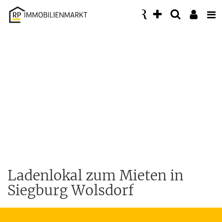
Accessibility
Modus
aktivieren
zur
Navigation
zum
Inhalt
Ladenlokal zum Mieten in
Siegburg Wolsdorf