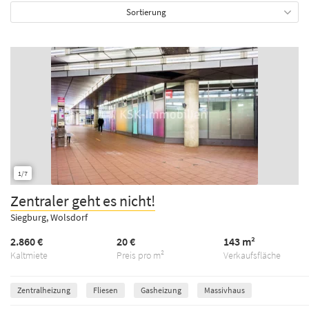
Sortierung
1/7
Zentraler geht es nicht!
Siegburg, Wolsdorf
2.860 €
20 €
143 m²
Kaltmiete
Preis pro m²
Verkaufsfläche
Zentralheizung
Fliesen
Gasheizung
Massivhaus