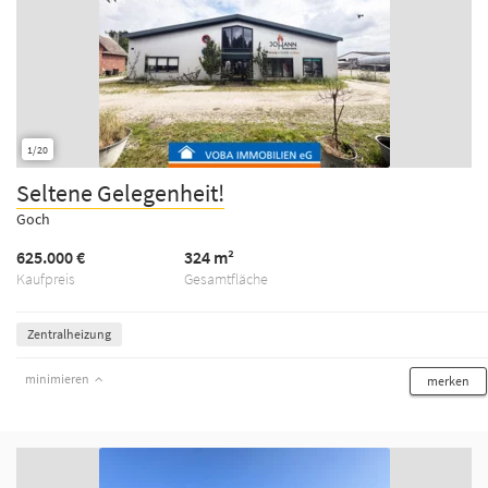
1/20
Seltene Gelegenheit!
Goch
625.000 €
324 m²
Kaufpreis
Gesamtfläche
Zentralheizung
minimieren
merken