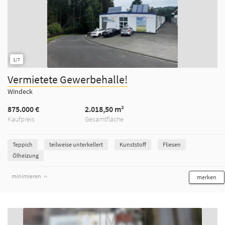
1/7
Vermietete Gewerbehalle!
Windeck
875.000 €
2.018,50 m²
Kaufpreis
Gesamtfläche
Teppich
teilweise unterkellert
Kunststoff
Fliesen
Ölheizung
minimieren
merken