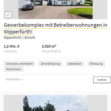
1/7
Gewerbekomplex mit Betreiberwohnungen in
Wipperfürth!
Wipperfürth / Abstoß
1,2 Mio. €
2.520 m²
Kaufpreis
Gesamtfläche
teilweise unterkellert
Zentralheizung
Satteldach
Ölheizung
Massivhaus
minimieren
merken