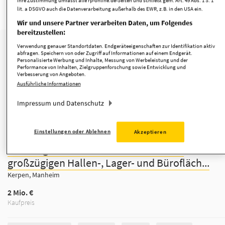
minimieren
merken
lit. a DSGVO auch die Datenverarbeitung außerhalb des EWR, z.B. in den USA ein.
Wir und unsere Partner verarbeiten Daten, um Folgendes
bereitzustellen:
Verwendung genauer Standortdaten. Endgeräteeigenschaften zur Identifikation aktiv
abfragen. Speichern von oder Zugriff auf Informationen auf einem Endgerät.
Personalisierte Werbung und Inhalte, Messung von Werbeleistung und der
Performance von Inhalten, Zielgruppenforschung sowie Entwicklung und
Verbesserung von Angeboten.
Ausführliche Informationen
Impressum und Datenschutz
1/7
Einstellungen oder Ablehnen
Akzeptieren
Vielseitig nutzbare Gewerbeeinheit mit
großzügigen Hallen-, Lager- und Bürofläch...
Kerpen, Manheim
2 Mio. €
Kaufpreis