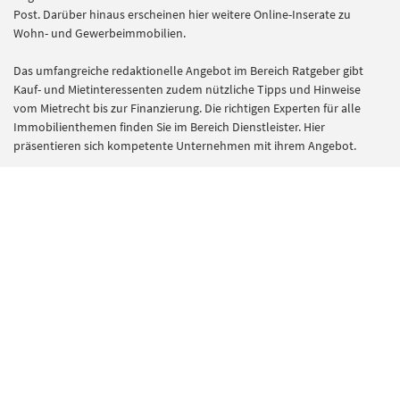
Post. Darüber hinaus erscheinen hier weitere Online-Inserate zu
Wohn- und Gewerbeimmobilien.
Das umfangreiche redaktionelle Angebot im Bereich Ratgeber gibt
Kauf- und Mietinteressenten zudem nützliche Tipps und Hinweise
vom Mietrecht bis zur Finanzierung. Die richtigen Experten für alle
Immobilienthemen finden Sie im Bereich Dienstleister. Hier
präsentieren sich kompetente Unternehmen mit ihrem Angebot.
Kontakt
RP Immobilienmarkt ist ein Angebot der
Rheinische Post Verlagsgesellschaft mbH
Zülpicher Str. 10
40549 Düsseldorf
rp-immobilienmarkt@rheinische-post.de
0211 505 2200
Für Chiffreanzeigen schreiben Sie auch gerne eine E-Mail mit Nennung