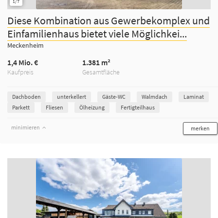
1/7
Diese Kombination aus Gewerbekomplex und
Einfamilienhaus bietet viele Möglichkei...
Meckenheim
1,4 Mio. €
1.381 m²
Kaufpreis
Gesamtfläche
Dachboden
unterkellert
Gäste-WC
Walmdach
Laminat
Parkett
Fliesen
Ölheizung
Fertigteilhaus
minimieren
merken