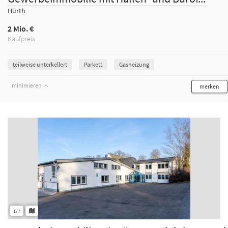
Hürth
2 Mio. €
Kaufpreis
teilweise unterkellert
Parkett
Gasheizung
minimieren
merken
1/7