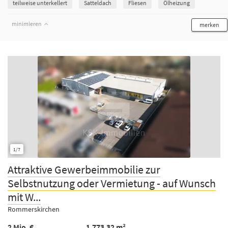
teilweise unterkellert
Satteldach
Fliesen
Ölheizung
minimieren
merken
1/7
Attraktive Gewerbeimmobilie zur
Selbstnutzung oder Vermietung - auf Wunsch
mit W...
Rommerskirchen
2 Mio. €
1.773,32 m²