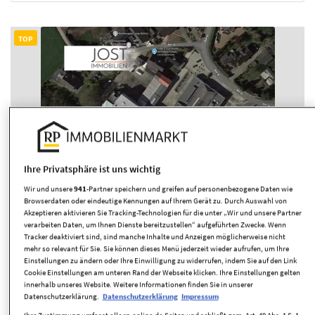
TOP
1/8
Ihre Privatsphäre ist uns wichtig
Gewerbeliegenschaft mit umfangreichen
Wir und unsere
941
-Partner speichern und greifen auf personenbezogene Daten wie
Hallen- und Freiflächen Entwicklungspotenz...
Browserdaten oder eindeutige Kennungen auf Ihrem Gerät zu. Durch Auswahl von
Akzeptieren aktivieren Sie Tracking-Technologien für die unter „Wir und unsere Partner
Schwalmtal
verarbeiten Daten, um Ihnen Dienste bereitzustellen“ aufgeführten Zwecke. Wenn
Tracker deaktiviert sind, sind manche Inhalte und Anzeigen möglicherweise nicht
3,5 Mio. €
5.579 m²
mehr so relevant für Sie. Sie können dieses Menü jederzeit wieder aufrufen, um Ihre
Kaufpreis
Gesamtfläche
Einstellungen zu ändern oder Ihre Einwilligung zu widerrufen, indem Sie auf den Link
Cookie Einstellungen am unteren Rand der Webseite klicken. Ihre Einstellungen gelten
innerhalb unseres Website. Weitere Informationen finden Sie in unserer
Freifläche
Einkauf
Dusche
Abstellraum
Datenschutzerklärung.
Datenschutzerklärung
Impressum
Ihre Zustimmung umfasst alle rp-online.de-Seiten und schließt gem. Art. 49 Abs. 1 S. 1