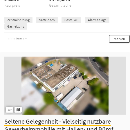
Kaufpreis
Gesamtfläche
Zentralheizung
Satteldach
Gäste-WC
Alarmanlage
Gasheizung
minimieren
merken
1/7
Seltene Gelegenheit - Vielseitig nutzbare
Gewerbeimmobilie mit Hallen- und Bürof...