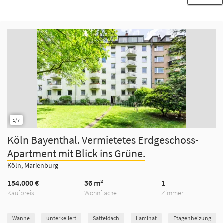
1/7
Köln Bayenthal. Vermietetes Erdgeschoss-
Apartment mit Blick ins Grüne.
Köln, Marienburg
154.000 €
36 m²
1
Kaufpreis
Wohnfläche
Zimmer
Wanne
unterkellert
Satteldach
Laminat
Etagenheizung