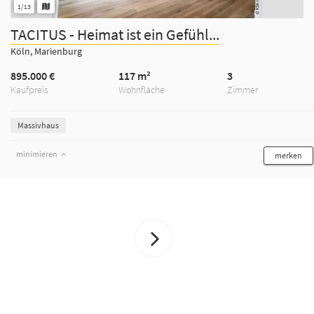
1/13
TACITUS - Heimat ist ein Gefühl...
Köln, Marienburg
895.000 €
117 m²
3
Kaufpreis
Wohnfläche
Zimmer
Massivhaus
minimieren
merken