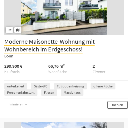
1/7
Moderne Maisonette-Wohnung mit
Wohnbereich im Erdgeschoss!
Bonn
299.900 €
66,76 m²
2
Kaufpreis
Wohnfläche
Zimmer
unterkellert
Gäste-WC
Fußbodenheizung
offene Küche
Personenfahrstuhl
Fliesen
Massivhaus
minimieren
merken