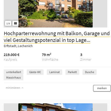
1/6
Hochparterrewohnung mit Balkon, Garage und
viel Gestaltungspotenzial in top Lage...
Erftstadt, Lechenich
219.000 €
79 m²
3
Kaufpreis
Wohnfläche
Zimmer
unterkellert
Gäste-WC
Laminat
Parkett
Dusche
Massivhaus
minimieren
merken