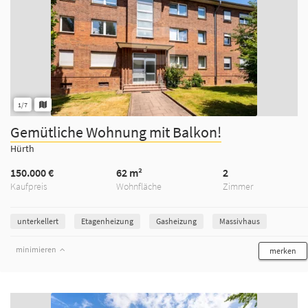
1/7
Gemütliche Wohnung mit Balkon!
Hürth
150.000 €
62 m²
2
Kaufpreis
Wohnfläche
Zimmer
unterkellert
Etagenheizung
Gasheizung
Massivhaus
minimieren
merken