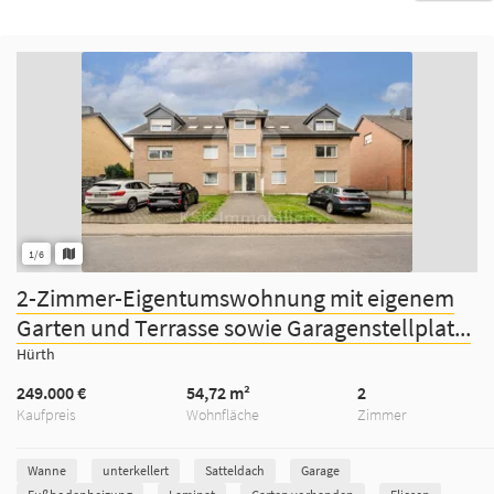
1/6
2-Zimmer-Eigentumswohnung mit eigenem
Garten und Terrasse sowie Garagenstellplat...
Hürth
249.000 €
54,72 m²
2
Kaufpreis
Wohnfläche
Zimmer
Wanne
unterkellert
Satteldach
Garage