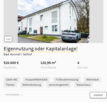
1/14
Eigennutzung oder Kapitalanlage!
Bad Honnef / Selhof
520.000 €
120,95 m²
4
Kaufpreis
Wohnfläche
Zimmer
Gäste-WC
KrüppelWalmdach
Fußbodenheizung
Walmdach
Fliesen
Elektroheizung
seniorengerecht
Massivhaus
minimieren
merken