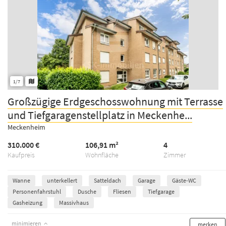
1/7
Großzügige Erdgeschosswohnung mit Terrasse
und Tiefgaragenstellplatz in Meckenhe...
Meckenheim
310.000 €
106,91 m²
4
Kaufpreis
Wohnfläche
Zimmer
Wanne
unterkellert
Satteldach
Garage
Gäste-WC
Personenfahrstuhl
Dusche
Fliesen
Tiefgarage
Gasheizung
Massivhaus
minimieren
merken