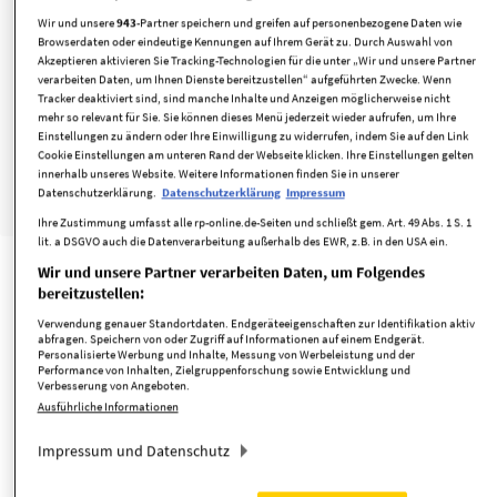
Pempelfort ! Sanierungsprojekt für Handwe...
Wir und unsere
943
-Partner speichern und greifen auf personenbezogene Daten wie
Düsseldorf
Browserdaten oder eindeutige Kennungen auf Ihrem Gerät zu. Durch Auswahl von
Akzeptieren aktivieren Sie Tracking-Technologien für die unter „Wir und unsere Partner
295.000 €
68,03 m²
3
verarbeiten Daten, um Ihnen Dienste bereitzustellen“ aufgeführten Zwecke. Wenn
Kaufpreis
Wohnfläche
Zimmer
Tracker deaktiviert sind, sind manche Inhalte und Anzeigen möglicherweise nicht
mehr so relevant für Sie. Sie können dieses Menü jederzeit wieder aufrufen, um Ihre
Einstellungen zu ändern oder Ihre Einwilligung zu widerrufen, indem Sie auf den Link
Kabel/SAT/TV-Anschluss
unterkellert
Wasch-/Trockenraum
Cookie Einstellungen am unteren Rand der Webseite klicken. Ihre Einstellungen gelten
innerhalb unseres Website. Weitere Informationen finden Sie in unserer
Datenschutzerklärung.
Datenschutzerklärung
Impressum
minimieren
merken
Ihre Zustimmung umfasst alle rp-online.de-Seiten und schließt gem. Art. 49 Abs. 1 S. 1
lit. a DSGVO auch die Datenverarbeitung außerhalb des EWR, z.B. in den USA ein.
Wir und unsere Partner verarbeiten Daten, um Folgendes
bereitzustellen:
Verwendung genauer Standortdaten. Endgeräteeigenschaften zur Identifikation aktiv
abfragen. Speichern von oder Zugriff auf Informationen auf einem Endgerät.
Personalisierte Werbung und Inhalte, Messung von Werbeleistung und der
Performance von Inhalten, Zielgruppenforschung sowie Entwicklung und
Verbesserung von Angeboten.
Ausführliche Informationen
Impressum und Datenschutz
1/8