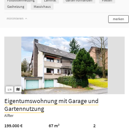
Fußbodenheizung
Laminat
Garten vorhanden
Fliesen
Gasheizung
Massivhaus
minimieren
merken
1/6
Eigentumswohnung mit Garage und
Gartennutzung
Alfter
199.000 €
67 m²
2