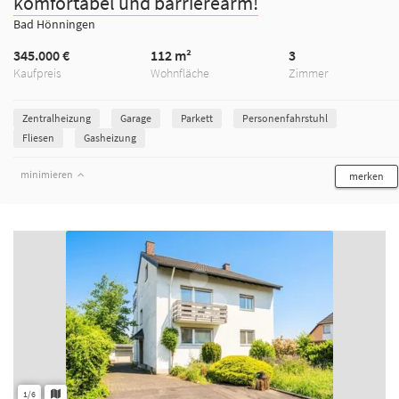
komfortabel und barrierearm!
Bad Hönningen
345.000 €
112 m²
3
Kaufpreis
Wohnfläche
Zimmer
Zentralheizung
Garage
Parkett
Personenfahrstuhl
Fliesen
Gasheizung
minimieren
merken
1/6