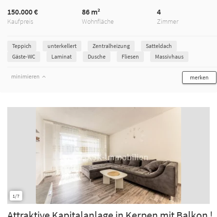
150.000 €
86 m²
4
Kaufpreis
Wohnfläche
Zimmer
Teppich
unterkellert
Zentralheizung
Satteldach
Gäste-WC
Laminat
Dusche
Fliesen
Massivhaus
minimieren
merken
1/7
Attraktive Kapitalanlage in Kerpen mit Balkon !