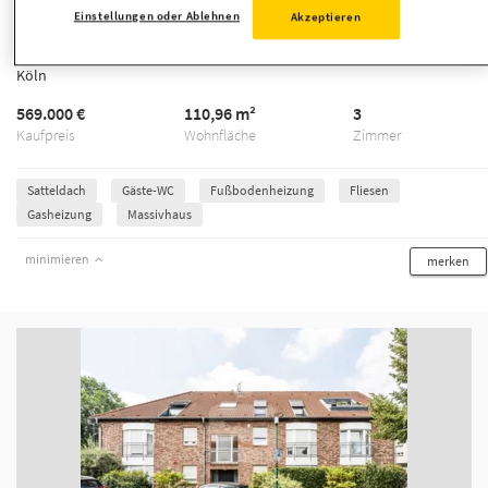
Im Kölner Süden - Urlaubsfeeling inklusive!
Einstellungen oder Ablehnen
Akzeptieren
Erdgeschosswohnung mit Garten in ehe...
Köln
569.000 €
110,96 m²
3
Kaufpreis
Wohnfläche
Zimmer
Satteldach
Gäste-WC
Fußbodenheizung
Fliesen
Gasheizung
Massivhaus
minimieren
merken