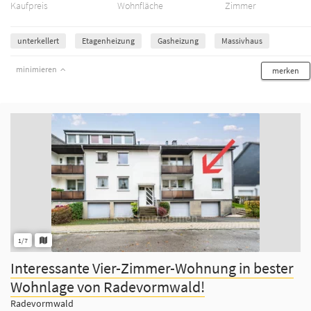
Kaufpreis
Wohnfläche
Zimmer
unterkellert
Etagenheizung
Gasheizung
Massivhaus
minimieren
merken
1/7
Interessante Vier-Zimmer-Wohnung in bester
Wohnlage von Radevormwald!
Radevormwald