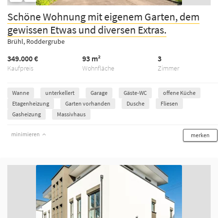
Schöne Wohnung mit eigenem Garten, dem
gewissen Etwas und diversen Extras.
Brühl, Roddergrube
349.000 €
93 m²
3
Kaufpreis
Wohnfläche
Zimmer
Wanne
unterkellert
Garage
Gäste-WC
offene Küche
Etagenheizung
Garten vorhanden
Dusche
Fliesen
Gasheizung
Massivhaus
minimieren
merken