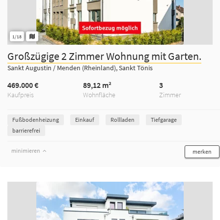
1/18
Großzügige 2 Zimmer Wohnung mit Garten.
Sankt Augustin / Menden (Rheinland), Sankt Tönis
469.000 €
89,12 m²
3
Kaufpreis
Wohnfläche
Zimmer
Fußbodenheizung
Einkauf
Rollladen
Tiefgarage
barrierefrei
minimieren
merken