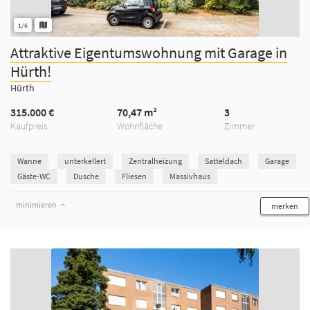
1/6
Attraktive Eigentumswohnung mit Garage in
Hürth!
Hürth
315.000 €
70,47 m²
3
Kaufpreis
Wohnfläche
Zimmer
Wanne
unterkellert
Zentralheizung
Satteldach
Garage
Gäste-WC
Dusche
Fliesen
Massivhaus
minimieren
merken