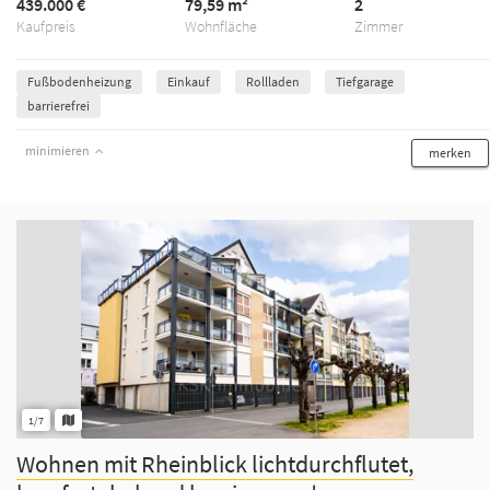
439.000 €
79,59 m²
2
Kaufpreis
Wohnfläche
Zimmer
Fußbodenheizung
Einkauf
Rollladen
Tiefgarage
barrierefrei
minimieren
merken
1/7
Wohnen mit Rheinblick lichtdurchflutet,