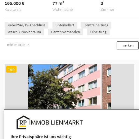
165.000 €
77 m²
3
Kaufpreis
Wohnfläche
Zimmer
Kabel/SAT/TV-Anschluss
unterkellert
Zentralheizung
Wasch-/Trockenraum
Garten vorhanden
Ölheizung
minimieren
merken
TOP
1/5
Freie Erdgeschosswohnung mit Balkon in
Ihre Privatsphäre ist uns wichtig