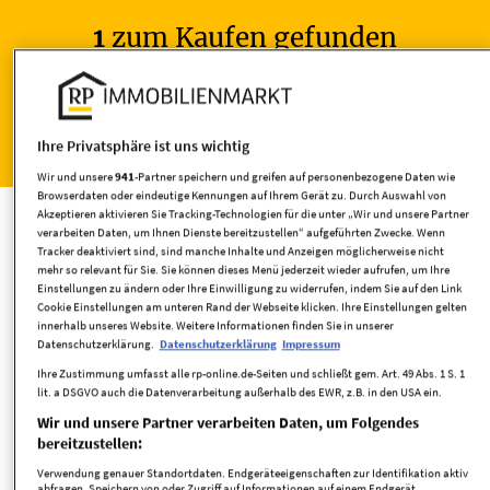
1
zum Kaufen gefunden
Wohnen
Ihre Privatsphäre ist uns wichtig
Wir und unsere
941
-Partner speichern und greifen auf personenbezogene Daten wie
Häuser kaufen
Browserdaten oder eindeutige Kennungen auf Ihrem Gerät zu. Durch Auswahl von
Akzeptieren aktivieren Sie Tracking-Technologien für die unter „Wir und unsere Partner
verarbeiten Daten, um Ihnen Dienste bereitzustellen“ aufgeführten Zwecke. Wenn
Tracker deaktiviert sind, sind manche Inhalte und Anzeigen möglicherweise nicht
mehr so relevant für Sie. Sie können dieses Menü jederzeit wieder aufrufen, um Ihre
Einstellungen zu ändern oder Ihre Einwilligung zu widerrufen, indem Sie auf den Link
Umkreis
Cookie Einstellungen am unteren Rand der Webseite klicken. Ihre Einstellungen gelten
innerhalb unseres Website. Weitere Informationen finden Sie in unserer
Datenschutzerklärung.
Datenschutzerklärung
Impressum
Ihre Zustimmung umfasst alle rp-online.de-Seiten und schließt gem. Art. 49 Abs. 1 S. 1
lit. a DSGVO auch die Datenverarbeitung außerhalb des EWR, z.B. in den USA ein.
Wir und unsere Partner verarbeiten Daten, um Folgendes
bereitzustellen:
Verwendung genauer Standortdaten. Endgeräteeigenschaften zur Identifikation aktiv
Wohnfläche
abfragen. Speichern von oder Zugriff auf Informationen auf einem Endgerät.