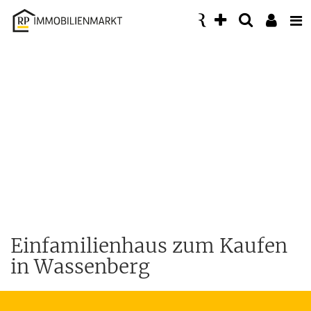
Accessibility
Modus
aktivieren
zur
Navigation
zum
Inhalt
Einfamilienhaus zum Kaufen
in Wassenberg