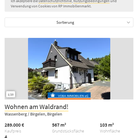
Ich akzeptiere die
Datenschutzrichtlinie
,
Nutzungsbedingungen
und
Verwendung von Cookies von RP Immobilienmarkt.
Sortierung
1/20
Wohnen am Waldrand!
Wassenberg / Birgelen, Birgelen
289.000 €
567 m²
103 m²
Kaufpreis
Grundstücksfläche
Wohnfläche
4