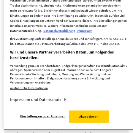
verarbeiten Daten, um Ihnen Dienste bereitzustellen“ aufgeführten Zwecke. Wenn
Tracker deaktiviert sind, sind manche Inhalte und Anzeigen möglicherweise nicht
mehr so relevant für Sie. Sie können dieses Menü jederzeit wieder aufrufen, um Ihre
Zimmer
Einstellungen zu ändern oder Ihre Einwilligung zu widerrufen, indem Sie auf den Link
Cookie Einstellungen am unteren Rand der Webseite klicken. Ihre Einstellungen gelten
innerhalb unseres Website. Weitere Informationen finden Sie in unserer
Suche anpassen
Datenschutzerklärung.
Datenschutzerklärung
Impressum
Ihre Zustimmung umfasst alle rp-online.de-Seiten und schließt gem. Art. 49 Abs. 1 S. 1
lit. a DSGVO auch die Datenverarbeitung außerhalb des EWR, z.B. in den USA ein.
Einfamilienhaus
Objekttyp:
Wir und unsere Partner verarbeiten Daten, um Folgendes
bereitzustellen:
Verwendung genauer Standortdaten. Endgeräteeigenschaften zur Identifikation aktiv
abfragen. Speichern von oder Zugriff auf Informationen auf einem Endgerät.
Personalisierte Werbung und Inhalte, Messung von Werbeleistung und der
Neue Angebote per E-Mail erhalten
Performance von Inhalten, Zielgruppenforschung sowie Entwicklung und
Verbesserung von Angeboten.
Ausführliche Informationen
Impressum und Datenschutz
täglich
Einstellungen oder Ablehnen
Akzeptieren
Suche speichern