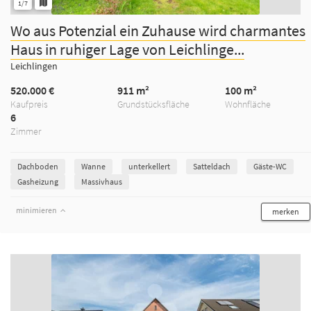
1/7
Wo aus Potenzial ein Zuhause wird charmantes
Haus in ruhiger Lage von Leichlinge...
Leichlingen
520.000 €
911 m²
100 m²
Kaufpreis
Grundstücksfläche
Wohnfläche
6
Zimmer
Dachboden
Wanne
unterkellert
Satteldach
Gäste-WC
Gasheizung
Massivhaus
minimieren
merken