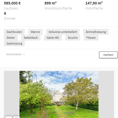
585.000 €
899 m²
147,90 m²
Kaufpreis
Grundstücksfläche
Wohnfläche
6
Zimmer
Dachboden
Wanne
teilweise unterkellert
Zentralheizung
Dielen
Satteldach
Gäste-WC
Dusche
Fliesen
Gasheizung
minimieren
merken