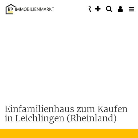
Accessibility
Modus
aktivieren
zur
Navigation
zum
Inhalt
Einfamilienhaus zum Kaufen
in Leichlingen (Rheinland)