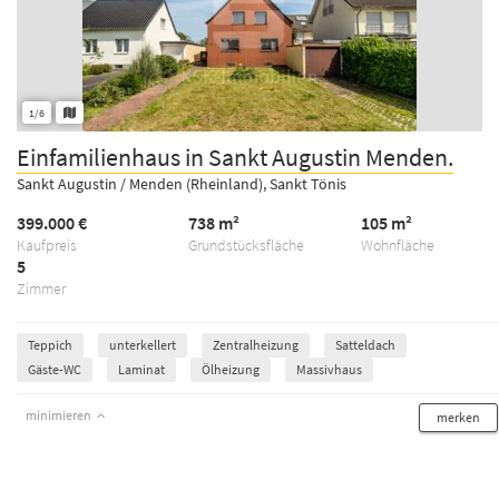
1/6
Einfamilienhaus in Sankt Augustin Menden.
Sankt Augustin / Menden (Rheinland), Sankt Tönis
399.000 €
738 m²
105 m²
Kaufpreis
Grundstücksfläche
Wohnfläche
5
Zimmer
Teppich
unterkellert
Zentralheizung
Satteldach
Gäste-WC
Laminat
Ölheizung
Massivhaus
minimieren
merken