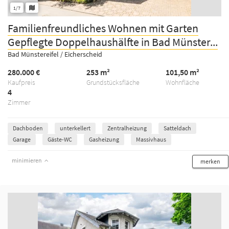
1/7
Familienfreundliches Wohnen mit Garten
Gepflegte Doppelhaushälfte in Bad Münster...
Bad Münstereifel / Eicherscheid
280.000 €
253 m²
101,50 m²
Kaufpreis
Grundstücksfläche
Wohnfläche
4
Zimmer
Dachboden
unterkellert
Zentralheizung
Satteldach
Garage
Gäste-WC
Gasheizung
Massivhaus
minimieren
merken