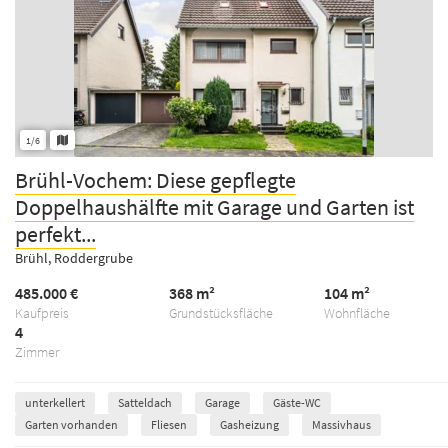
1/6
Brühl-Vochem: Diese gepflegte
Doppelhaushälfte mit Garage und Garten ist
perfekt...
Brühl, Roddergrube
485.000 €
368 m²
104 m²
Kaufpreis
Grundstücksfläche
Wohnfläche
4
Zimmer
unterkellert
Satteldach
Garage
Gäste-WC
Garten vorhanden
Fliesen
Gasheizung
Massivhaus