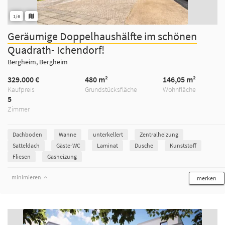
1/6
Geräumige Doppelhaushälfte im schönen
Quadrath- Ichendorf!
Bergheim, Bergheim
329.000 €
480 m²
146,05 m²
Kaufpreis
Grundstücksfläche
Wohnfläche
5
Zimmer
Dachboden
Wanne
unterkellert
Zentralheizung
Satteldach
Gäste-WC
Laminat
Dusche
Kunststoff
Fliesen
Gasheizung
minimieren
merken