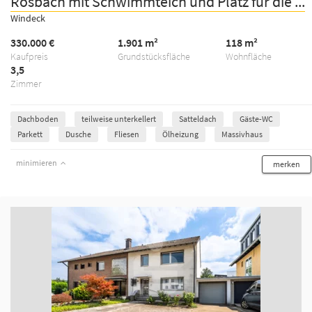
Rosbach mit Schwimmteich und Platz für die ...
Windeck
330.000 €
1.901 m²
118 m²
Kaufpreis
Grundstücksfläche
Wohnfläche
3,5
Zimmer
Dachboden
teilweise unterkellert
Satteldach
Gäste-WC
Parkett
Dusche
Fliesen
Ölheizung
Massivhaus
minimieren
merken