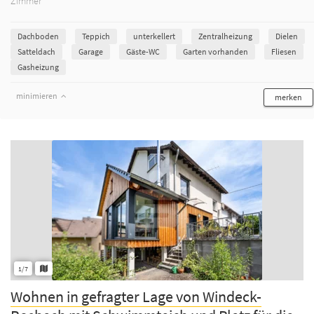
Zimmer
Dachboden
Teppich
unterkellert
Zentralheizung
Dielen
Satteldach
Garage
Gäste-WC
Garten vorhanden
Fliesen
Gasheizung
minimieren
merken
1/7
Wohnen in gefragter Lage von Windeck-