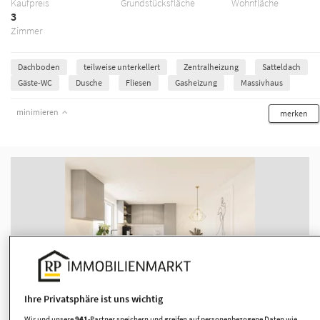
Kaufpreis
Grundstücksfläche
Wohnfläche
3
Zimmer
Dachboden
teilweise unterkellert
Zentralheizung
Satteldach
Gäste-WC
Dusche
Fliesen
Gasheizung
Massivhaus
minimieren
merken
1/7
Ihre Privatsphäre ist uns wichtig
Townhaus als Doppelhaushälfte im
Wir und unsere
941
-Partner speichern und greifen auf personenbezogene Daten wie