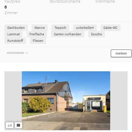
Kaufpreis
Grundstücksfläche
Wohnfläche
6
Zimmer
Dachboden
Wanne
Teppich
unterkellert
Gäste-WC
Laminat
Freifläche
Garten vorhanden
Dusche
Kunststoff
Fliesen
minimieren
merken
1/5