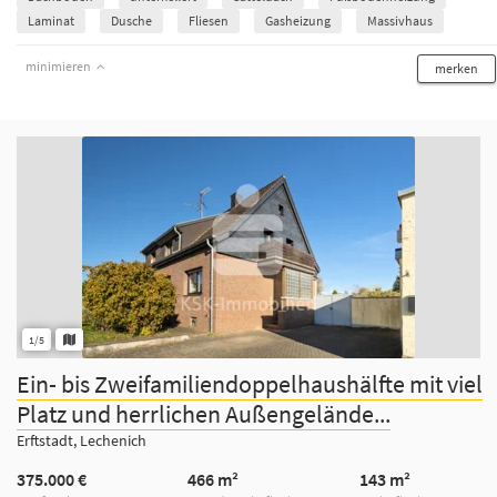
Laminat
Dusche
Fliesen
Gasheizung
Massivhaus
minimieren
merken
1/5
Ein- bis Zweifamiliendoppelhaushälfte mit viel
Platz und herrlichen Außengelände...
Erftstadt, Lechenich
375.000 €
466 m²
143 m²