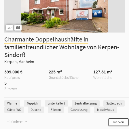
1/7
Charmante Doppelhaushälfte in
familienfreundlicher Wohnlage von Kerpen-
Sindorf!
Kerpen, Manheim
399.000 €
225 m²
127,81 m²
Kaufpreis
Grundstücksfläche
Wohnfläche
5
Zimmer
Wanne
Teppich
unterkellert
Zentralheizung
Satteldach
Gäste-WC
Dusche
Fliesen
Gasheizung
Massivhaus
minimieren
merken