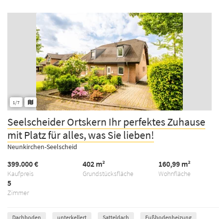
1/7
Seelscheider Ortskern Ihr perfektes Zuhause
mit Platz für alles, was Sie lieben!
Neunkirchen-Seelscheid
399.000 €
402 m²
160,99 m²
Kaufpreis
Grundstücksfläche
Wohnfläche
5
Zimmer
Dachboden
unterkellert
Satteldach
Fußbodenheizung