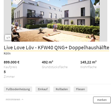
1/7
Live Love Löv - KFW40 QNG+ Doppelhaushälfte
Köln
899.000 €
492 m²
145,22 m²
Kaufpreis
Grundstücksfläche
Wohnfläche
5
Zimmer
Fußbodenheizung
Einkauf
Rollladen
Fliesen
minimieren
merken