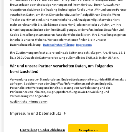
Szeneviertel Ehrenfeld
Browserdaten oder eindeutige Kennungen auf Ihrem Gerät zu. Durch Auswahl von
Akzeptieren aktivieren Sie Tracking-Technologien für die unter „Wir und unsere Partner
Köln, Ehrenfeld
verarbeiten Daten, um Ihnen Dienste bereitzustellen“ aufgeführten Zwecke. Wenn
Tracker deaktiviert sind, sind manche Inhalte und Anzeigen möglicherweise nicht
819.000 €
100 m²
123,86 m²
mehr so relevant für Sie. Sie können dieses Menü jederzeit wieder aufrufen, um Ihre
Kaufpreis
Grundstücksfläche
Wohnfläche
Einstellungen zu ändern oder Ihre Einwilligung zu widerrufen, indem Sie auf den Link
4
Cookie Einstellungen am unteren Rand der Webseite klicken. Ihre Einstellungen gelten
innerhalb unseres Website. Weitere Informationen finden Sie in unserer
Zimmer
Datenschutzerklärung.
Datenschutzerklärung
Impressum
Ihre Zustimmung umfasst alle rp-online.de-Seiten und schließt gem. Art. 49 Abs. 1 S. 1
minimieren
merken
lit. a DSGVO auch die Datenverarbeitung außerhalb des EWR, z.B. in den USA ein.
Wir und unsere Partner verarbeiten Daten, um Folgendes
bereitzustellen:
Verwendung genauer Standortdaten. Endgeräteeigenschaften zur Identifikation aktiv
abfragen. Speichern von oder Zugriff auf Informationen auf einem Endgerät.
Personalisierte Werbung und Inhalte, Messung von Werbeleistung und der
Performance von Inhalten, Zielgruppenforschung sowie Entwicklung und
Verbesserung von Angeboten.
Ausführliche Informationen
Impressum und Datenschutz
1/7
Einstellungen oder Ablehnen
Akzeptieren