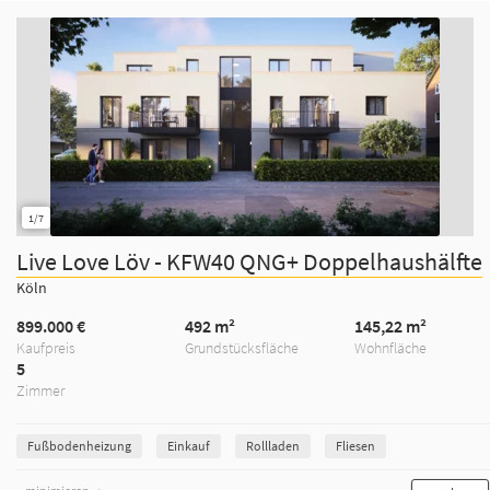
1/7
Live Love Löv - KFW40 QNG+ Doppelhaushälfte
Köln
899.000 €
492 m²
145,22 m²
Kaufpreis
Grundstücksfläche
Wohnfläche
5
Zimmer
Fußbodenheizung
Einkauf
Rollladen
Fliesen