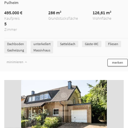
Pulheim
495.000 €
286 m²
126,61 m²
Kaufpreis
Grundstücksfläche
Wohnfläche
5
Zimmer
Dachboden
unterkellert
Satteldach
Gäste-WC
Fliesen
Gasheizung
Massivhaus
minimieren
merken