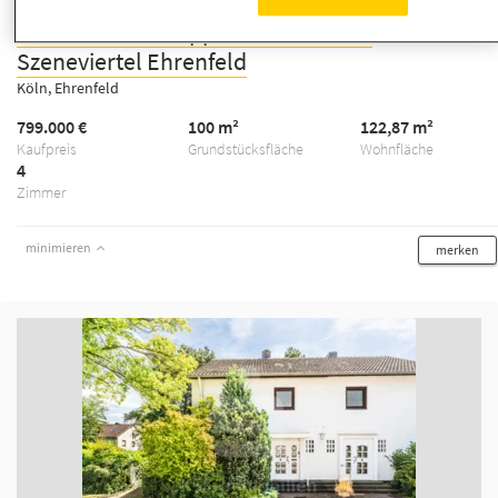
Townhaus als Doppelhaushälfte im
Szeneviertel Ehrenfeld
Köln, Ehrenfeld
799.000 €
100 m²
122,87 m²
Kaufpreis
Grundstücksfläche
Wohnfläche
4
Zimmer
minimieren
merken