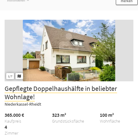
minimieren
merken
1/7
Gepflegte Doppelhaushälfte in beliebter
Wohnlage!
Niederkassel-Rheidt
365.000 €
323 m²
100 m²
Kaufpreis
Grundstücksfläche
Wohnfläche
4
Zimmer