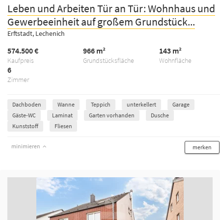
Leben und Arbeiten Tür an Tür: Wohnhaus und
Gewerbeeinheit auf großem Grundstück...
Erftstadt, Lechenich
574.500 €
966 m²
143 m²
Kaufpreis
Grundstücksfläche
Wohnfläche
6
Zimmer
Dachboden
Wanne
Teppich
unterkellert
Garage
Gäste-WC
Laminat
Garten vorhanden
Dusche
Kunststoff
Fliesen
minimieren
merken