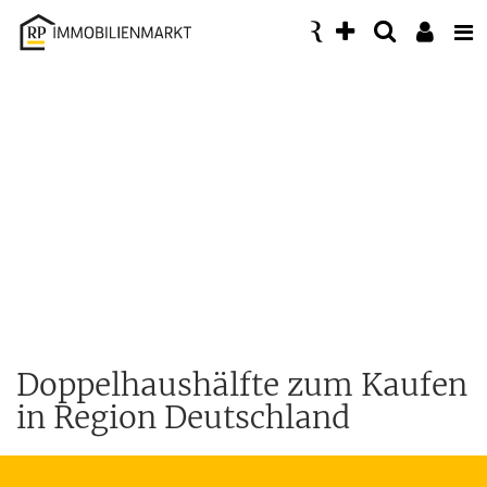
Accessibility
Modus
aktivieren
zur
Navigation
zum
Inhalt
Doppelhaushälfte zum Kaufen
in Region Deutschland