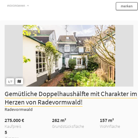
minimieren
merken
1/7
Gemütliche Doppelhaushälfte mit Charakter im
Herzen von Radevormwald!
Radevormwald
275.000 €
262 m²
157 m²
Kaufpreis
Grundstücksfläche
Wohnfläche
5