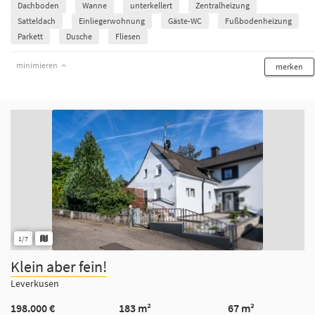
Dachboden
Wanne
unterkellert
Zentralheizung
Satteldach
Einliegerwohnung
Gäste-WC
Fußbodenheizung
Parkett
Dusche
Fliesen
minimieren
merken
1/7
Klein aber fein!
Leverkusen
198.000 €
183 m²
67 m²