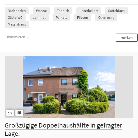
Dachboden
Wanne
Teppich
unterkellert
Satteldach
Gäste-WC
Laminat
Parkett
Fliesen
Ölheizung
Massivhaus
minimieren
merken
1/7
Großzügige Doppelhaushälfte in gefragter
Lage.