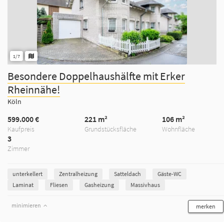
1/7
Besondere Doppelhaushälfte mit Erker
Rheinnähe!
Köln
599.000 €
221 m²
106 m²
Kaufpreis
Grundstücksfläche
Wohnfläche
3
Zimmer
unterkellert
Zentralheizung
Satteldach
Gäste-WC
Laminat
Fliesen
Gasheizung
Massivhaus
minimieren
merken