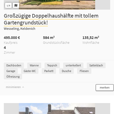
1/6
Großzügige Doppelhaushälfte mit tollem
Gartengrundstück!
Wesseling, Keldenich
495.000 €
584 m²
135,52 m²
Kaufpreis
Grundstücksfläche
Wohnfläche
4
Zimmer
Dachboden
Wanne
Teppich
unterkellert
Satteldach
Garage
Gäste-WC
Parkett
Dusche
Fliesen
Ölheizung
minimieren
merken