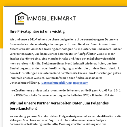
1
zum Kaufen gefunden
Ihre Privatsphäre ist uns wichtig
Wohnen
Wir und unsere
941
-Partner speichern und greifen auf personenbezogene Daten wie
Browserdaten oder eindeutige Kennungen auf Ihrem Gerät zu. Durch Auswahl von
Häuser kaufen
Akzeptieren aktivieren Sie Tracking-Technologien für die unter „Wir und unsere Partner
verarbeiten Daten, um Ihnen Dienste bereitzustellen“ aufgeführten Zwecke. Wenn
Tracker deaktiviert sind, sind manche Inhalte und Anzeigen möglicherweise nicht
mehr so relevant für Sie. Sie können dieses Menü jederzeit wieder aufrufen, um Ihre
Einstellungen zu ändern oder Ihre Einwilligung zu widerrufen, indem Sie auf den Link
Cookie Einstellungen am unteren Rand der Webseite klicken. Ihre Einstellungen gelten
innerhalb unseres Website. Weitere Informationen finden Sie in unserer
Umkreis
Datenschutzerklärung.
Datenschutzerklärung
Impressum
Ihre Zustimmung umfasst alle rp-online.de-Seiten und schließt gem. Art. 49 Abs. 1 S. 1
lit. a DSGVO auch die Datenverarbeitung außerhalb des EWR, z.B. in den USA ein.
Wir und unsere Partner verarbeiten Daten, um Folgendes
bereitzustellen:
Verwendung genauer Standortdaten. Endgeräteeigenschaften zur Identifikation aktiv
abfragen. Speichern von oder Zugriff auf Informationen auf einem Endgerät.
Personalisierte Werbung und Inhalte, Messung von Werbeleistung und der
Wohnfläche