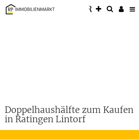
Accessibility
Modus
aktivieren
zur
Navigation
zum
Inhalt
Doppelhaushälfte zum Kaufen
in Ratingen Lintorf