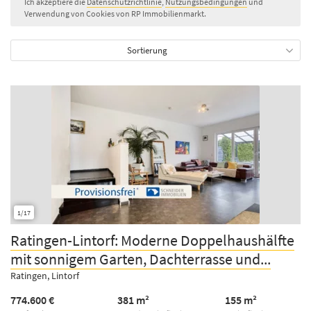
Ich akzeptiere die
Datenschutzrichtlinie
,
Nutzungsbedingungen
und
Verwendung von Cookies von RP Immobilienmarkt.
Sortierung
1/17
Ratingen-Lintorf: Moderne Doppelhaushälfte
mit sonnigem Garten, Dachterrasse und...
Ratingen, Lintorf
774.600 €
381 m²
155 m²