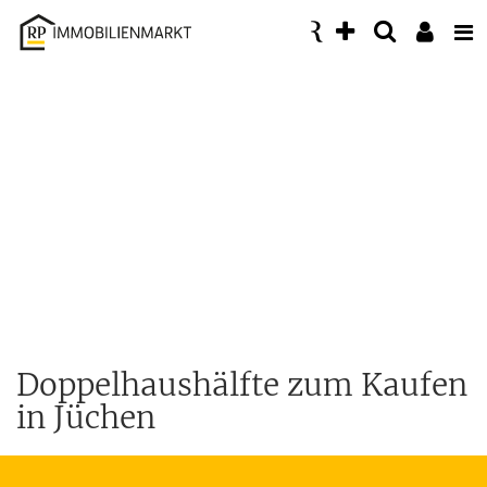
Accessibility
Modus
aktivieren
zur
Navigation
zum
Inhalt
Doppelhaushälfte zum Kaufen
in Jüchen