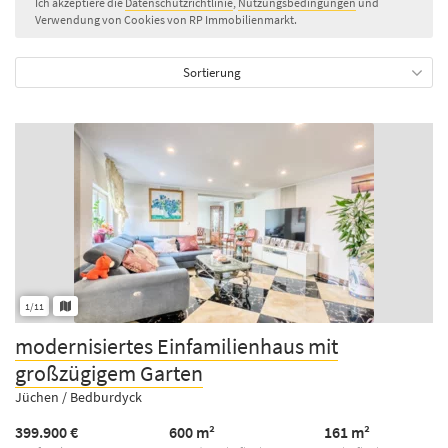
Ich akzeptiere die
Datenschutzrichtlinie
,
Nutzungsbedingungen
und
Verwendung von Cookies von RP Immobilienmarkt.
Sortierung
1/11
modernisiertes Einfamilienhaus mit
großzügigem Garten
Jüchen / Bedburdyck
399.900 €
600 m²
161 m²