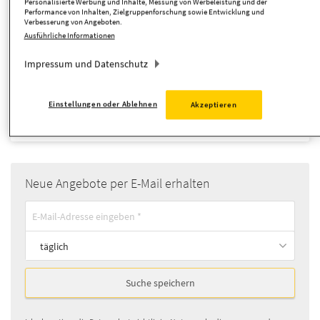
Personalisierte Werbung und Inhalte, Messung von Werbeleistung und der
Performance von Inhalten, Zielgruppenforschung sowie Entwicklung und
Verbesserung von Angeboten.
Zimmer
Ausführliche Informationen
Impressum und Datenschutz
Suche anpassen
Einstellungen oder Ablehnen
Akzeptieren
Doppelhaushälfte
Objekttyp:
Neue Angebote per E-Mail erhalten
täglich
Suche speichern