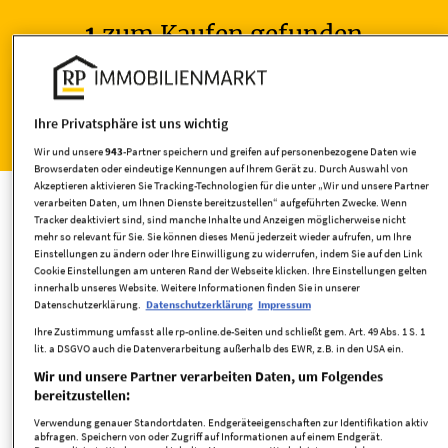
1
zum Kaufen gefunden
Wohnen
Ihre Privatsphäre ist uns wichtig
Wir und unsere
943
-Partner speichern und greifen auf personenbezogene Daten wie
Häuser kaufen
Browserdaten oder eindeutige Kennungen auf Ihrem Gerät zu. Durch Auswahl von
Akzeptieren aktivieren Sie Tracking-Technologien für die unter „Wir und unsere Partner
verarbeiten Daten, um Ihnen Dienste bereitzustellen“ aufgeführten Zwecke. Wenn
Tracker deaktiviert sind, sind manche Inhalte und Anzeigen möglicherweise nicht
mehr so relevant für Sie. Sie können dieses Menü jederzeit wieder aufrufen, um Ihre
Einstellungen zu ändern oder Ihre Einwilligung zu widerrufen, indem Sie auf den Link
Cookie Einstellungen am unteren Rand der Webseite klicken. Ihre Einstellungen gelten
Umkreis
innerhalb unseres Website. Weitere Informationen finden Sie in unserer
Datenschutzerklärung.
Datenschutzerklärung
Impressum
Ihre Zustimmung umfasst alle rp-online.de-Seiten und schließt gem. Art. 49 Abs. 1 S. 1
lit. a DSGVO auch die Datenverarbeitung außerhalb des EWR, z.B. in den USA ein.
Wir und unsere Partner verarbeiten Daten, um Folgendes
bereitzustellen:
Verwendung genauer Standortdaten. Endgeräteeigenschaften zur Identifikation aktiv
abfragen. Speichern von oder Zugriff auf Informationen auf einem Endgerät.
Wohnfläche