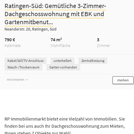
Ratingen-Süd: Gemütliche 3-Zimmer-
Dachgeschosswohnung mit EBK und
Gartenmitbenut...
Neanderstr. 20, Ratingen, Süd
790 €
74 m²
3
Kaltmiete
Wohnfläche
Zimmer
Kabel/SAT/TV-Anschluss
unterkellert
Zentralheizung
Wasch-/Trockenraum
Garten vorhanden
minimieren
merken
RP Immobilienmarkt bietet eine Vielzahl von Immobilien. Sie
finden bei uns auch Ihr Dachgeschosswohnung zum Mieten,
Ihnen stehen 7 Objekte zur Wahl!