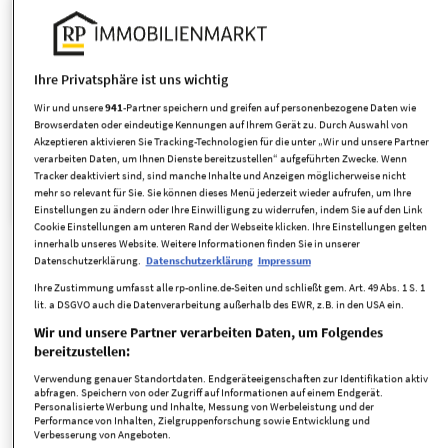
Wohnfläche
Zimmer
Ihre Privatsphäre ist uns wichtig
Wir und unsere
941
-Partner speichern und greifen auf personenbezogene Daten wie
Browserdaten oder eindeutige Kennungen auf Ihrem Gerät zu. Durch Auswahl von
Suche anpassen
Akzeptieren aktivieren Sie Tracking-Technologien für die unter „Wir und unsere Partner
verarbeiten Daten, um Ihnen Dienste bereitzustellen“ aufgeführten Zwecke. Wenn
Tracker deaktiviert sind, sind manche Inhalte und Anzeigen möglicherweise nicht
Dachgeschosswohnung
Objekttyp:
mehr so relevant für Sie. Sie können dieses Menü jederzeit wieder aufrufen, um Ihre
Einstellungen zu ändern oder Ihre Einwilligung zu widerrufen, indem Sie auf den Link
Cookie Einstellungen am unteren Rand der Webseite klicken. Ihre Einstellungen gelten
innerhalb unseres Website. Weitere Informationen finden Sie in unserer
Datenschutzerklärung.
Datenschutzerklärung
Impressum
Neue Angebote per E-Mail erhalten
Ihre Zustimmung umfasst alle rp-online.de-Seiten und schließt gem. Art. 49 Abs. 1 S. 1
lit. a DSGVO auch die Datenverarbeitung außerhalb des EWR, z.B. in den USA ein.
Wir und unsere Partner verarbeiten Daten, um Folgendes
bereitzustellen:
täglich
Verwendung genauer Standortdaten. Endgeräteeigenschaften zur Identifikation aktiv
abfragen. Speichern von oder Zugriff auf Informationen auf einem Endgerät.
Personalisierte Werbung und Inhalte, Messung von Werbeleistung und der
Suche speichern
Performance von Inhalten, Zielgruppenforschung sowie Entwicklung und
Verbesserung von Angeboten.