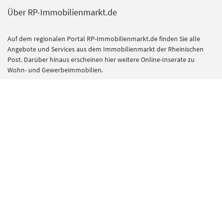
Über RP-Immobilienmarkt.de
Auf dem regionalen Portal RP-Immobilienmarkt.de finden Sie alle
Angebote und Services aus dem Immobilienmarkt der Rheinischen
Post. Darüber hinaus erscheinen hier weitere Online-Inserate zu
Wohn- und Gewerbeimmobilien.
Das umfangreiche redaktionelle Angebot im Bereich Ratgeber gibt
Kauf- und Mietinteressenten zudem nützliche Tipps und Hinweise
vom Mietrecht bis zur Finanzierung. Die richtigen Experten für alle
Immobilienthemen finden Sie im Bereich Dienstleister. Hier
präsentieren sich kompetente Unternehmen mit ihrem Angebot.
Kontakt
RP Immobilienmarkt ist ein Angebot der
Rheinische Post Verlagsgesellschaft mbH
Zülpicher Str. 10