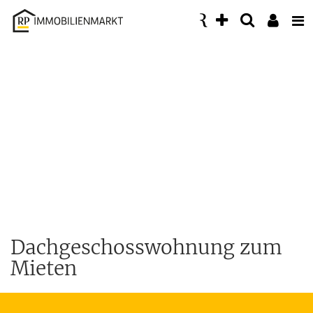
Accessibility
Modus
aktivieren
zur
Navigation
zum
Inhalt
Dachgeschosswohnung zum
Mieten