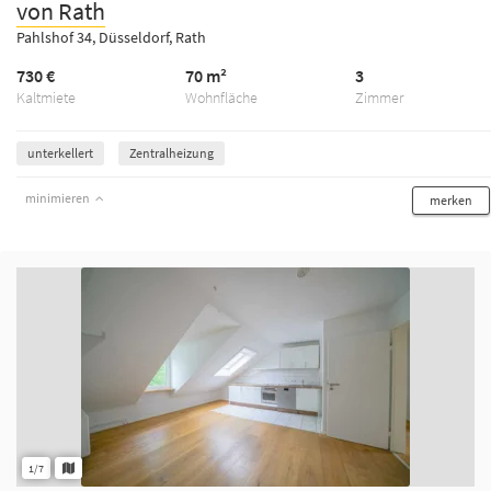
von Rath
Pahlshof 34, Düsseldorf, Rath
730 €
70 m²
3
Kaltmiete
Wohnfläche
Zimmer
unterkellert
Zentralheizung
minimieren
merken
1/7