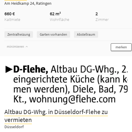
Am Heidkamp 24, Ratingen
660 €
62 m²
2
Kaltmiete
Wohnfläche
Zimmer
Zentralheizung
Garten vorhanden
Abstellraum
minimieren
merken
Altbau DG-Whg. in Düsseldorf-Flehe zu
vermieten
Düsseldorf