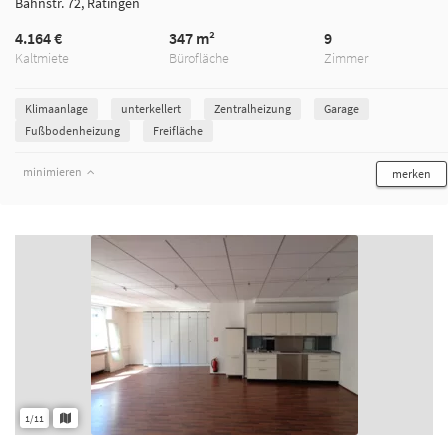
Bahnstr. 72, Ratingen
4.164 €
347 m²
9
Kaltmiete
Bürofläche
Zimmer
Klimaanlage
unterkellert
Zentralheizung
Garage
Fußbodenheizung
Freifläche
minimieren
merken
1/11