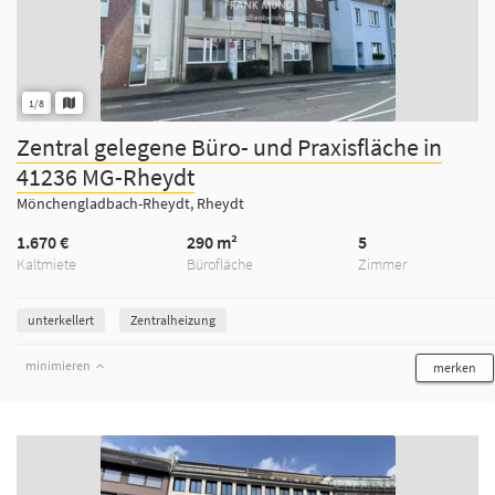
1/8
Zentral gelegene Büro- und Praxisfläche in
41236 MG-Rheydt
Mönchengladbach-Rheydt, Rheydt
1.670 €
290 m²
5
Kaltmiete
Bürofläche
Zimmer
unterkellert
Zentralheizung
minimieren
merken