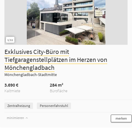
1/11
Exklusives City-Büro mit
Tiefgaragenstellplätzen im Herzen von
Mönchengladbach
Mönchengladbach-Stadtmitte
3.690 €
284 m²
Kaltmiete
Bürofläche
Zentralheizung
Personenfahrstuhl
minimieren
merken