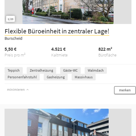
1/20
Flexible Büroeinheit in zentraler Lage!
Burscheid
5,50 €
4.521 €
822 m²
Preis pro m²
Kaltmiete
Bürofläche
Teppich
Zentralheizung
Gäste-WC
Walmdach
Personenfahrstuhl
Gasheizung
Massivhaus
minimieren
merken