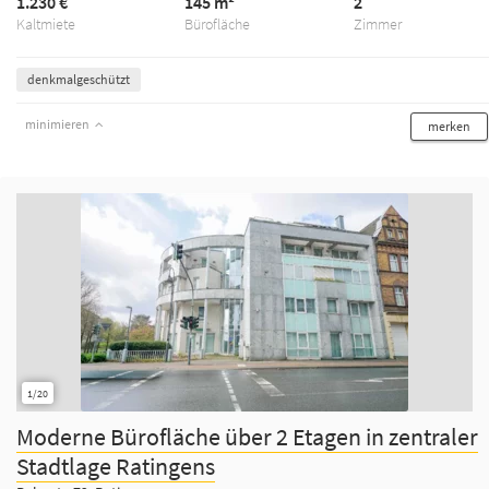
1.230 €
145 m²
2
Kaltmiete
Bürofläche
Zimmer
denkmalgeschützt
minimieren
merken
1/20
Moderne Bürofläche über 2 Etagen in zentraler
Stadtlage Ratingens