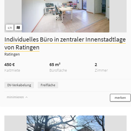
1/5
Individuelles Büro in zentraler Innenstadtlage
von Ratingen
Ratingen
450 €
65 m²
2
Kaltmiete
Bürofläche
Zimmer
DV-Verkabelung
Freifläche
minimieren
merken