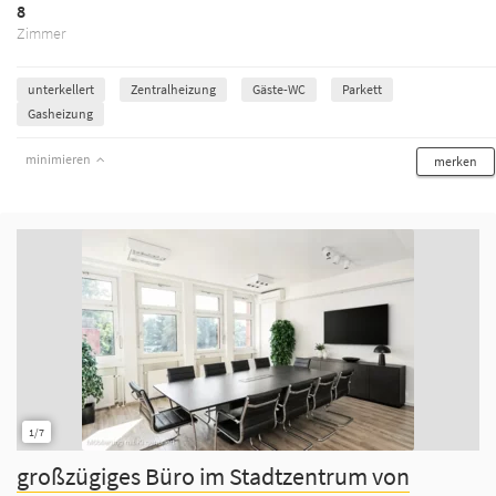
8
Zimmer
unterkellert
Zentralheizung
Gäste-WC
Parkett
Gasheizung
minimieren
merken
1/7
großzügiges Büro im Stadtzentrum von