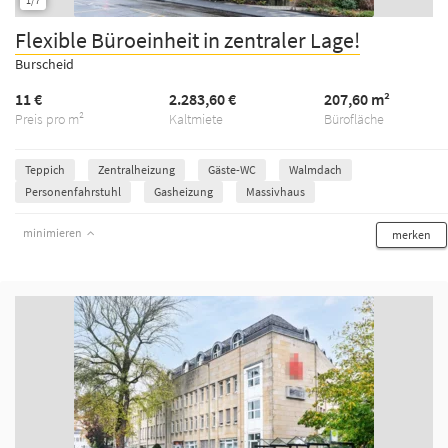
1/7
Flexible Büroeinheit in zentraler Lage!
Burscheid
11 €
2.283,60 €
207,60 m²
Preis pro m²
Kaltmiete
Bürofläche
Teppich
Zentralheizung
Gäste-WC
Walmdach
Personenfahrstuhl
Gasheizung
Massivhaus
minimieren
merken