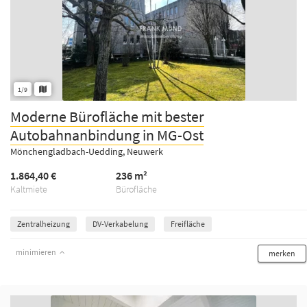
1/9
Moderne Bürofläche mit bester
Autobahnanbindung in MG-Ost
Mönchengladbach-Uedding, Neuwerk
1.864,40 €
236 m²
Kaltmiete
Bürofläche
Zentralheizung
DV-Verkabelung
Freifläche
minimieren
merken