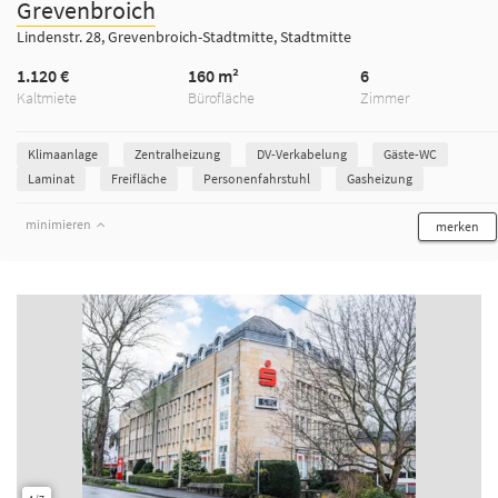
Grevenbroich
Lindenstr. 28, Grevenbroich-Stadtmitte, Stadtmitte
1.120 €
160 m²
6
Kaltmiete
Bürofläche
Zimmer
Klimaanlage
Zentralheizung
DV-Verkabelung
Gäste-WC
Laminat
Freifläche
Personenfahrstuhl
Gasheizung
minimieren
merken