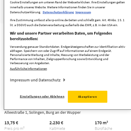
Parkett
Cookie Einstellungen am unteren Rand der Webseite klicken. Ihre Einstellungen gelten
innerhalb unseres Website. Weitere Informationen finden Sie in unserer
Datenschutzerklärung.
Datenschutzerklärung
Impressum
minimieren
merken
Ihre Zustimmung umfasst alle rp-online.de-Seiten und schließt gem. Art. 49 Abs. 1 S. 1
lit. a DSGVO auch die Datenverarbeitung außerhalb des EWR, z.B. in den USA ein.
Wir und unsere Partner verarbeiten Daten, um Folgendes
TOP
bereitzustellen:
Verwendung genauer Standortdaten. Endgeräteeigenschaften zur Identifikation aktiv
abfragen. Speichern von oder Zugriff auf Informationen auf einem Endgerät.
Personalisierte Werbung und Inhalte, Messung von Werbeleistung und der
Performance von Inhalten, Zielgruppenforschung sowie Entwicklung und
Verbesserung von Angeboten.
Ausführliche Informationen
Impressum und Datenschutz
Top Büroetagen in bester Lage in Solingen,
Einstellungen oder Ablehnen
Akzeptieren
hervorragende Sichtbarkeit, ca 20-30....
Alleestraße 1, Solingen, Burg an der Wupper
13,75 €
2.230 €
170 m²
Preis pro m²
Kaltmiete
Bürofläche