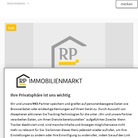
minimieren
merken
TOP
Historischer Charme trifft modernen Business-
Ihre Privatsphäre ist uns wichtig
Komfort Büroeinheiten in Mönchengla...
Wir und unsere
943
-Partner speichern und greifen auf personenbezogene Daten wie
Mönchengladbach
Browserdaten oder eindeutige Kennungen auf Ihrem Gerät zu. Durch Auswahl von
Akzeptieren aktivieren Sie Tracking-Technologien für die unter „Wir und unsere Partner
12,50 €
1.724,38 €
137,95 m²
verarbeiten Daten, um Ihnen Dienste bereitzustellen“ aufgeführten Zwecke. Wenn
Preis pro m²
Kaltmiete
Bürofläche
Tracker deaktiviert sind, sind manche Inhalte und Anzeigen möglicherweise nicht
mehr so relevant für Sie. Sie können dieses Menü jederzeit wieder aufrufen, um Ihre
Einstellungen zu ändern oder Ihre Einwilligung zu widerrufen, indem Sie auf den Link