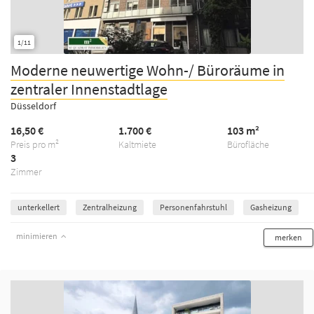
1/11
Moderne neuwertige Wohn-/ Büroräume in
zentraler Innenstadtlage
Düsseldorf
16,50 €
1.700 €
103 m²
Preis pro m²
Kaltmiete
Bürofläche
3
Zimmer
unterkellert
Zentralheizung
Personenfahrstuhl
Gasheizung
minimieren
merken