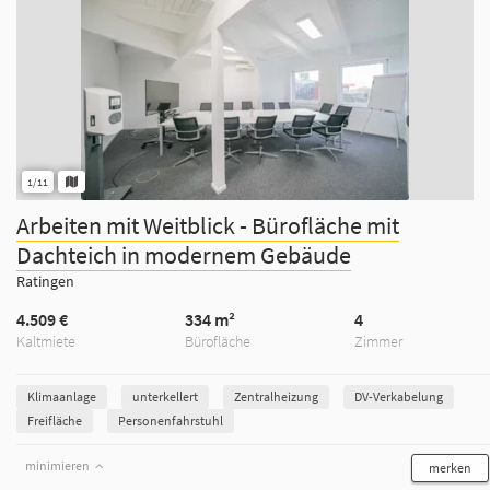
1/11
Arbeiten mit Weitblick - Bürofläche mit
Dachteich in modernem Gebäude
Ratingen
4.509 €
334 m²
4
Kaltmiete
Bürofläche
Zimmer
Klimaanlage
unterkellert
Zentralheizung
DV-Verkabelung
Freifläche
Personenfahrstuhl
minimieren
merken