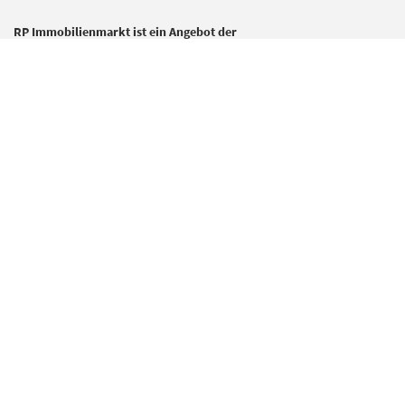
RP Immobilienmarkt ist ein Angebot der
Rheinische Post Verlagsgesellschaft mbH
Zülpicher Str. 10
40549 Düsseldorf
rp-immobilienmarkt@rheinische-post.de
0211 505 2200
Für Chiffreanzeigen schreiben Sie auch gerne eine E-Mail mit Nennung
des Chiffre-Kennzeichens an
chiffre@rheinische-post.de
.
Mediadaten
Impressum
Datenschutz
Cookie Einstellungen
Datenerhebung
Vertrag widerrufen