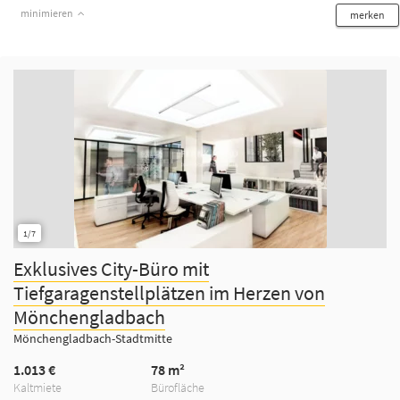
minimieren
merken
1/7
Exklusives City-Büro mit
Tiefgaragenstellplätzen im Herzen von
Mönchengladbach
Mönchengladbach-Stadtmitte
1.013 €
78 m²
Kaltmiete
Bürofläche