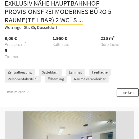
EXKLUSIV NÄHE HAUPTBAHNHOF
PROVISIONSFREI MODERNES BÜRO 5
RÄUME(TEILBAR) 2 WC`S ...
Worringer Str. 35, Düsseldorf
9,06 €
1.950 €
215 m²
Preis pro m²
Kaltmiete
Bürofläche
5
Zimmer
Zentralheizung
Satteldach
Laminat
Freifläche
Personenfahrstuhl
Ölheizung
Räume veränderbar
minimieren
merken