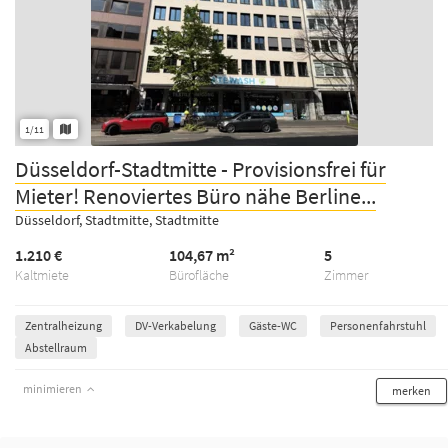
1/11
Düsseldorf-Stadtmitte - Provisionsfrei für
Mieter! Renoviertes Büro nähe Berline...
Düsseldorf, Stadtmitte, Stadtmitte
1.210 €
104,67 m²
5
Kaltmiete
Bürofläche
Zimmer
Zentralheizung
DV-Verkabelung
Gäste-WC
Personenfahrstuhl
Abstellraum
minimieren
merken