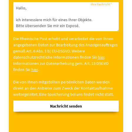
Ihre Nachricht
*
Die Rheinische Post erhebt und verarbeitet die von Ihnen
angegebenen Daten zur Bearbeitung des Anzeigenauftrages
gemäß Art. 6 Abs. 1 b) EU-DSGVO. Weitere
datenschutzrechtliche Informationen finden Sie
hier
.
Informationen zur Datenerhebung gem. Art. 13 DSGVO
finden Sie
hier
.
Die von Ihnen mitgeteilten persönlichen Daten werden
direkt an den Anbieter zum Zweck der Kontaktaufnahme
weitergeleitet. Eine Speicherung bei uns findet nicht statt.
Nachricht senden