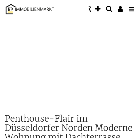
Accessibility
Modus
aktivieren
zur
Navigation
zum
Inhalt
Penthouse-Flair im
Düsseldorfer Norden Moderne
Wohnung mit Dachterrasse