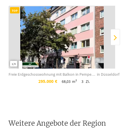
TOP
TO
1/5
1/20
Freie Erdgeschosswohnung mit Balkon in Pempelfort ! Sanierungsprojekt für Handwe...
in Düsseldorf
295.000
€
68,03
m²
3
Zi.
Weitere Angebote der Region