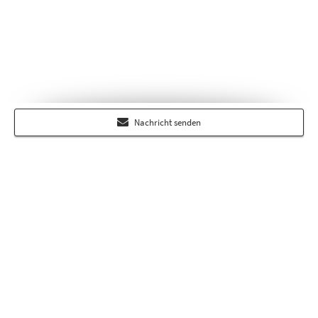
Nachricht senden
Über RP-Immobilienmarkt.de
Auf dem regionalen Portal RP-Immobilienmarkt.de finden Sie alle
Angebote und Services aus dem Immobilienmarkt der Rheinischen
Post. Darüber hinaus erscheinen hier weitere Online-Inserate zu
Wohn- und Gewerbeimmobilien.
Das umfangreiche redaktionelle Angebot im Bereich Ratgeber gibt