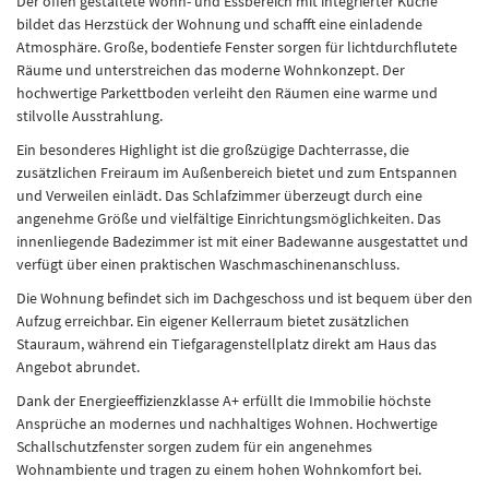
Der offen gestaltete Wohn- und Essbereich mit integrierter Küche
bildet das Herzstück der Wohnung und schafft eine einladende
Atmosphäre. Große, bodentiefe Fenster sorgen für lichtdurchflutete
Räume und unterstreichen das moderne Wohnkonzept. Der
hochwertige Parkettboden verleiht den Räumen eine warme und
stilvolle Ausstrahlung.
Ein besonderes Highlight ist die großzügige Dachterrasse, die
zusätzlichen Freiraum im Außenbereich bietet und zum Entspannen
und Verweilen einlädt. Das Schlafzimmer überzeugt durch eine
angenehme Größe und vielfältige Einrichtungsmöglichkeiten. Das
innenliegende Badezimmer ist mit einer Badewanne ausgestattet und
verfügt über einen praktischen Waschmaschinenanschluss.
Die Wohnung befindet sich im Dachgeschoss und ist bequem über den
Aufzug erreichbar. Ein eigener Kellerraum bietet zusätzlichen
Stauraum, während ein Tiefgaragenstellplatz direkt am Haus das
Angebot abrundet.
Dank der Energieeffizienzklasse A+ erfüllt die Immobilie höchste
Ansprüche an modernes und nachhaltiges Wohnen. Hochwertige
Schallschutzfenster sorgen zudem für ein angenehmes
Wohnambiente und tragen zu einem hohen Wohnkomfort bei.