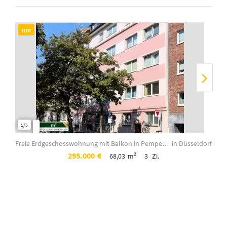
TOP
TO
1/5
1/20
Freie Erdgeschosswohnung mit Balkon in Pempelfort ! Sanierungsprojekt für Handwe...
in Düsseldorf
295.000
€
68,03
m²
3
Zi.