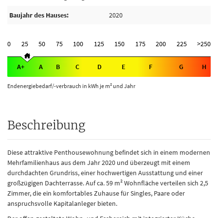
Baujahr des Hauses
2020
0
25
50
75
100
125
150
175
200
225
>250
A+
A
B
C
D
E
F
G
H
Endenergiebedarf/-verbrauch in kWh je m² und Jahr
Beschreibung
Diese attraktive Penthousewohnung befindet sich in einem modernen
Mehrfamilienhaus aus dem Jahr 2020 und überzeugt mit einem
durchdachten Grundriss, einer hochwertigen Ausstattung und einer
großzügigen Dachterrasse. Auf ca. 59 m² Wohnfläche verteilen sich 2,5
Zimmer, die ein komfortables Zuhause für Singles, Paare oder
anspruchsvolle Kapitalanleger bieten.