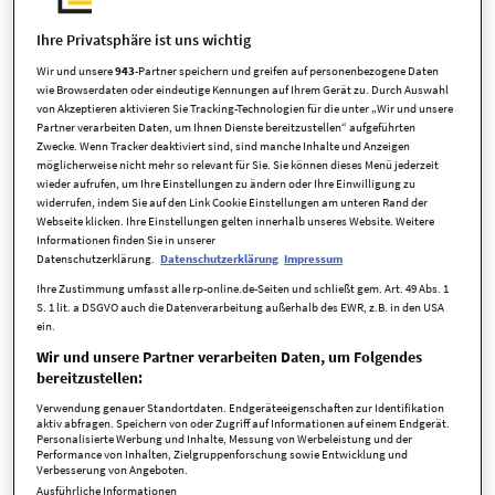
Ihre Privatsphäre ist uns wichtig
Eckdaten
Wir und unsere
943
-Partner speichern und greifen auf personenbezogene Daten
wie Browserdaten oder eindeutige Kennungen auf Ihrem Gerät zu. Durch Auswahl
von Akzeptieren aktivieren Sie Tracking-Technologien für die unter „Wir und unsere
Partner verarbeiten Daten, um Ihnen Dienste bereitzustellen“ aufgeführten
Art
Penthouse
Zwecke. Wenn Tracker deaktiviert sind, sind manche Inhalte und Anzeigen
möglicherweise nicht mehr so relevant für Sie. Sie können dieses Menü jederzeit
Kaufpreis
402.000,00 EUR
wieder aufrufen, um Ihre Einstellungen zu ändern oder Ihre Einwilligung zu
widerrufen, indem Sie auf den Link Cookie Einstellungen am unteren Rand der
Webseite klicken. Ihre Einstellungen gelten innerhalb unseres Website. Weitere
Zimmer
2,5 Zimmer
Informationen finden Sie in unserer
Datenschutzerklärung.
Datenschutzerklärung
Impressum
Anbieter-ID
8039 - WE 019
Ihre Zustimmung umfasst alle rp-online.de-Seiten und schließt gem. Art. 49 Abs. 1
S. 1 lit. a DSGVO auch die Datenverarbeitung außerhalb des EWR, z.B. in den USA
ein.
Kosten
Wir und unsere Partner verarbeiten Daten, um Folgendes
bereitzustellen:
Verwendung genauer Standortdaten. Endgeräteeigenschaften zur Identifikation
aktiv abfragen. Speichern von oder Zugriff auf Informationen auf einem Endgerät.
Provisionspflichtig
ja
Personalisierte Werbung und Inhalte, Messung von Werbeleistung und der
Performance von Inhalten, Zielgruppenforschung sowie Entwicklung und
Provision
3,57 % inkl. gesetzlicher MwSt.
Verbesserung von Angeboten.
Ausführliche Informationen