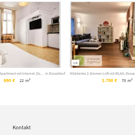
1/6
Modern möbliertes Apartment mit Internet, Düsseldorf-Flingern/Süd, Erkrather Str...
in Düsseldorf
690
€
1.790
€
22
m²
70
m²
Kontakt