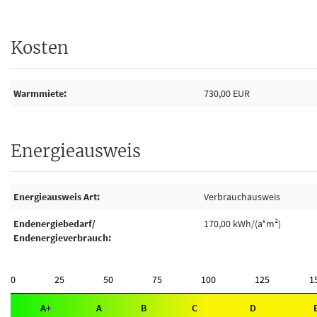
Kosten
Warmmiete
730,00 EUR
Energieausweis
Energieausweis Art
Verbrauchausweis
Endenergiebedarf/
170,00 kWh/(a*m²)
Endenergieverbrauch
0
25
50
75
100
125
1
A+
A
B
C
D