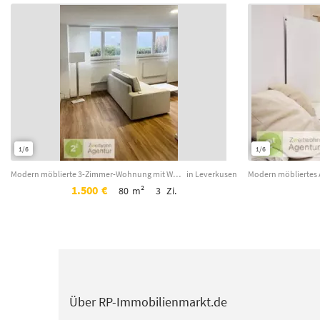
1/6
1/6
Modern möblierte 3-Zimmer-Wohnung mit WLAN, Leverkusen-Opladen, Adalbert-Stifter...
in Leverkusen
1.500
€
80
m²
3
Zi.
Über RP-Immobilienmarkt.de