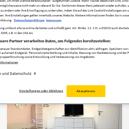
aten, um Ihnen Dienste bereitzustellen“ aufgeführten Zwecke. Wenn Tracker deaktiviert sind, sind
7
Düsseldorf
möglicherweise nicht mehr so relevant für Sie. Sie können dieses Menü jederzeit wieder aufrufen, 
 zu ändern oder Ihre Einwilligung zu widerrufen, indem Sie auf den Link Cookie Einstellungen am 
ken. Ihre Einstellungen gelten innerhalb unseres Website. Weitere Informationen finden Sie in unse
rklärung.
Datenschutzerklärung
Impressum
ng umfasst alle rp-online.de-Seiten und schließt gem. Art. 49 Abs. 1 S. 1 lit. a DSGVO auch die Da
 EWR, z.B. in den USA ein.
sere Partner verarbeiten Daten, um Folgendes bereitzustellen:
nauer Standortdaten. Endgeräteeigenschaften zur Identifikation aktiv abfragen. Speichern von o
 auf einem Endgerät. Personalisierte Werbung und Inhalte, Messung von Werbeleistung und der 
elgruppenforschung sowie Entwicklung und Verbesserung von Angeboten.
Informationen
 und Datenschutz
Einstellungen oder Ablehnen
Akzeptieren