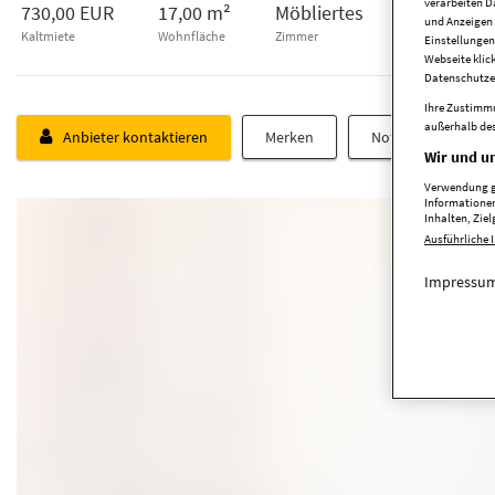
verarbeiten D
730,00 EUR
17,00 m²
Möbliertes
4062
und Anzeigen 
Kaltmiete
Wohnfläche
Zimmer
Einstellungen
Webseite klic
Datenschutze
Ihre Zustimmu
außerhalb des
Anbieter kontaktieren
Merken
Notiz schreiben
Wir und un
Verwendung ge
Informationen
Inhalten, Zi
Ausführliche 
Impressum