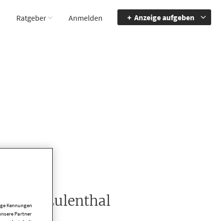
Anzeige aufgeben
Ratgeber
Anmelden
im, Am Eulenthal
tige Kennungen
unsere Partner