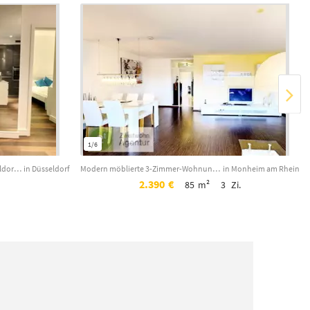
1/6
Möbliertes 2-Zimmer-Loft mit WLAN, Düsseldorf-Unterbilk, Martinstr.
in Düsseldorf
Modern möblierte 3-Zimmer-Wohnung mit Balkon+TG Monheim-Baumberg, Innsbrucker St...
in Monheim am Rhein
2.390
€
85
m²
3
Zi.