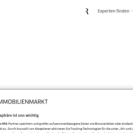
Experten finden
tsphäre ist uns wichtig
 Internet, Düsseldorf-Gerreshe
re
941
-Partner speichern und greifen auf personenbezogene Daten wie Browserdaten oder eindeu
ät zu. Durch Auswahl von Akzeptieren aktivieren Sie Tracking-Technologien für die unter „Wir und 