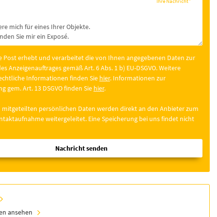
Ihre Nachricht
*
e Post erhebt und verarbeitet die von Ihnen angegebenen Daten zur
es Anzeigenauftrages gemäß Art. 6 Abs. 1 b) EU-DSGVO. Weitere
chtliche Informationen finden Sie
hier
. Informationen zur
g gem. Art. 13 DSGVO finden Sie
hier
.
 mitgeteilten persönlichen Daten werden direkt an den Anbieter zum
taktaufnahme weitergeleitet. Eine Speicherung bei uns findet nicht
Nachricht senden
ien ansehen