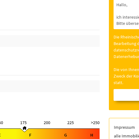
Die Rheinisch
Bearbeitung d
datenschutzre
Datenerhebun
Die von Ihnen
Zweck der Kon
statt.
50
175
200
225
>250
Impressum
E
F
G
H
alle Immobil