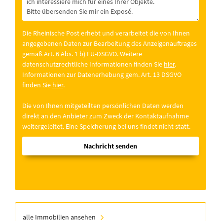
Die Rheinische Post erhebt und verarbeitet die von Ihnen
angegebenen Daten zur Bearbeitung des Anzeigenauftrages
gemäß Art. 6 Abs. 1 b) EU-DSGVO. Weitere
datenschutzrechtliche Informationen finden Sie
hier
.
Informationen zur Datenerhebung gem. Art. 13 DSGVO
finden Sie
hier
.
Die von Ihnen mitgeteilten persönlichen Daten werden
direkt an den Anbieter zum Zweck der Kontaktaufnahme
weitergeleitet. Eine Speicherung bei uns findet nicht statt.
Nachricht senden
alle Immobilien ansehen