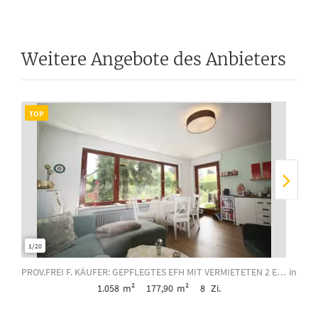
Weitere Angebote des Anbieters
TOP
TO
1/20
1/19
PROV.FREI F. KÄUFER: GEPFLEGTES EFH MIT VERMIETETEN 2 ELW - ZUSATZEINKOMMEN & FI...
in
1.058
m²
177,90
m²
8
Zi.