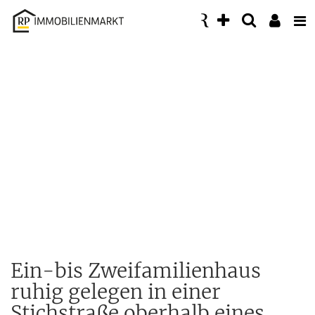
Accessibility
Modus
aktivieren
zur
Navigation
zum
Inhalt
Ein-bis Zweifamilienhaus
ruhig gelegen in einer
Stichstraße oberhalb eines