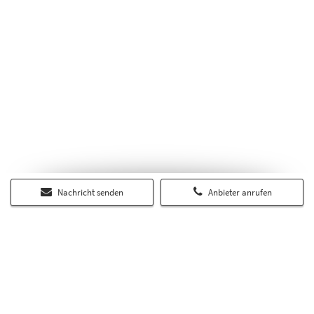
Nachricht senden
Anbieter anrufen
Über RP-Immobilienmarkt.de
Auf dem regionalen Portal RP-Immobilienmarkt.de finden Sie alle