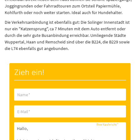
Joggingrunden oder Fahrradtouren zum Ortsteil Papiermühle,
Kohlfurth oder noch weiter starten. Ideal auch für Hundehalter.
Die Verkehrsanbindung ist ebenfalls gut: Die Solinger Innenstadt ist
nur ein "Katzensprung", ca 7 Minuten mit dem Auto entfernt oder
durch die sehr gute Busanbindung erreichbar. Umliegende Städte
Wuppertal, Haan und Remscheid sind über die B224, die B229 sowie
die L74 ebenfalls gut angebunden.
Zieh ein!
Name
*
E-Mail
*
Ihre Nachricht
*