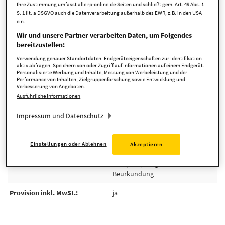
Art
Einfamilienhaus
Ihre Zustimmung umfasst alle rp-online.de-Seiten und schließt gem. Art. 49 Abs. 1
S. 1 lit. a DSGVO auch die Datenverarbeitung außerhalb des EWR, z.B. in den USA
ein.
Kaufpreis
575.000,00 EUR
Wir und unsere Partner verarbeiten Daten, um Folgendes
Zimmer
6 Zimmer
bereitzustellen:
Verwendung genauer Standortdaten. Endgeräteeigenschaften zur Identifikation
verfügbar ab
nach Absprache
aktiv abfragen. Speichern von oder Zugriff auf Informationen auf einem Endgerät.
Personalisierte Werbung und Inhalte, Messung von Werbeleistung und der
Performance von Inhalten, Zielgruppenforschung sowie Entwicklung und
Anbieter-ID
5199
Verbesserung von Angeboten.
Ausführliche Informationen
Impressum und Datenschutz
Kosten
Einstellungen oder Ablehnen
Akzeptieren
Provision
3,57 % inkl. gesetzl. MwSt. vom
Kaufpreis, fällig nach notarieller
Beurkundung
Provision inkl. MwSt.
ja