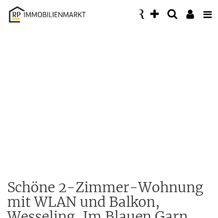
Accessibility
Modus
aktivieren
zur
Navigation
zum
Inhalt
Schöne 2-Zimmer-Wohnung
mit WLAN und Balkon,
Wesseling, Im Blauen Garn