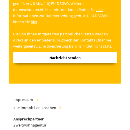
gemäß Art. 6 Abs. 1 b) EU-DSGVO. Weitere
datenschutzrechtliche Informationen finden Sie
hier
.
Informationen zur Datenerhebung gem. Art. 13 DSGVO
finden Sie
hier
.
Die von Ihnen mitgeteilten persönlichen Daten werden
direkt an den Anbieter zum Zweck der Kontaktaufnahme
weitergeleitet. Eine Speicherung bei uns findet nicht statt.
Nachricht senden
Impressum
alle Immobilien ansehen
Ansprechpartner
Zweitwohnagentur