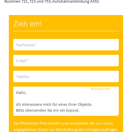
Buslinien 721, 723 und 753, Autobahnanbindung A555.
Zieh ein!
Nachname
*
E-Mail
*
Telefon
Ihre Nachricht
*
Die Rheinische Post erhebt und verarbeitet die von Ihnen
angegebenen Daten zur Bearbeitung des Anzeigenauftrages