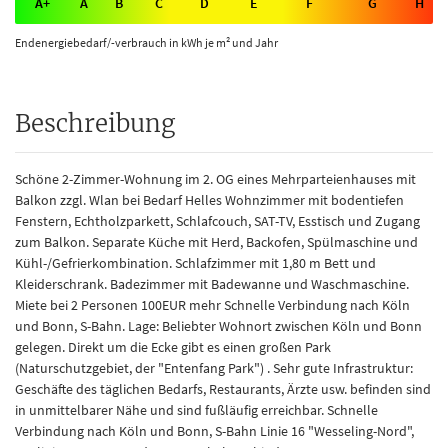
A+
A
B
C
D
E
F
G
H
Endenergiebedarf/-verbrauch in kWh je m² und Jahr
Beschreibung
Schöne 2-Zimmer-Wohnung im 2. OG eines Mehrparteienhauses mit
Balkon zzgl. Wlan bei Bedarf Helles Wohnzimmer mit bodentiefen
Fenstern, Echtholzparkett, Schlafcouch, SAT-TV, Esstisch und Zugang
zum Balkon. Separate Küche mit Herd, Backofen, Spülmaschine und
Kühl-/Gefrierkombination. Schlafzimmer mit 1,80 m Bett und
Kleiderschrank. Badezimmer mit Badewanne und Waschmaschine.
Miete bei 2 Personen 100EUR mehr Schnelle Verbindung nach Köln
und Bonn, S-Bahn. Lage: Beliebter Wohnort zwischen Köln und Bonn
gelegen. Direkt um die Ecke gibt es einen großen Park
(Naturschutzgebiet, der "Entenfang Park") . Sehr gute Infrastruktur:
Geschäfte des täglichen Bedarfs, Restaurants, Ärzte usw. befinden sind
in unmittelbarer Nähe und sind fußläufig erreichbar. Schnelle
Verbindung nach Köln und Bonn, S-Bahn Linie 16 "Wesseling-Nord",