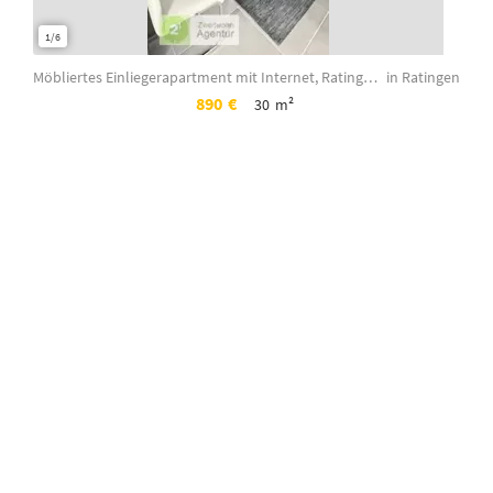
1/6
1/6
Möbliertes Einliegerapartment mit Internet, Ratingen-Tiefenbroich, Gerhart-Haupt...
in Ratingen
890
€
30
m²