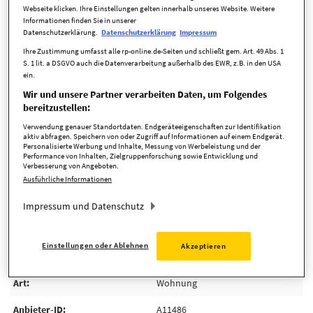
Webseite klicken. Ihre Einstellungen gelten innerhalb unseres Website. Weitere
Informationen finden Sie in unserer
Datenschutzerklärung.
Datenschutzerklärung
Impressum
Ihre Zustimmung umfasst alle rp-online.de-Seiten und schließt gem. Art. 49 Abs. 1
S. 1 lit. a DSGVO auch die Datenverarbeitung außerhalb des EWR, z.B. in den USA
ein.
Wir und unsere Partner verarbeiten Daten, um Folgendes
bereitzustellen:
Übersicht ausblenden
Verwendung genauer Standortdaten. Endgeräteeigenschaften zur Identifikation
aktiv abfragen. Speichern von oder Zugriff auf Informationen auf einem Endgerät.
Personalisierte Werbung und Inhalte, Messung von Werbeleistung und der
Performance von Inhalten, Zielgruppenforschung sowie Entwicklung und
Verbesserung von Angeboten.
Ausführliche Informationen
Impressum und Datenschutz
Eckdaten
Einstellungen oder Ablehnen
Akzeptieren
Art
Wohnung
Anbieter-ID
A11486