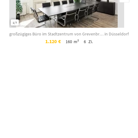
1/7
1/12
großzügiges Büro im Stadtzentrum von Grevenbroich
in Düsseldorf
1.120
€
160
m²
6
Zi.