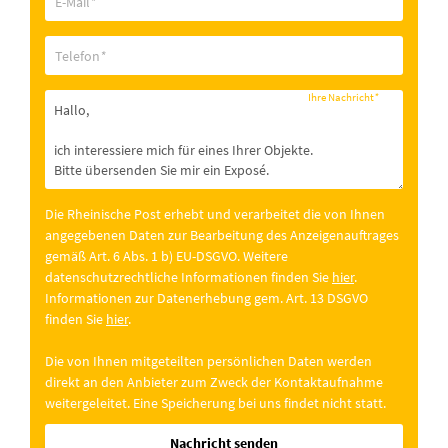
E-Mail
*
Telefon
*
Ihre Nachricht
*
Die Rheinische Post erhebt und verarbeitet die von Ihnen
angegebenen Daten zur Bearbeitung des Anzeigenauftrages
gemäß Art. 6 Abs. 1 b) EU-DSGVO. Weitere
datenschutzrechtliche Informationen finden Sie
hier
.
Informationen zur Datenerhebung gem. Art. 13 DSGVO
finden Sie
hier
.
Die von Ihnen mitgeteilten persönlichen Daten werden
direkt an den Anbieter zum Zweck der Kontaktaufnahme
weitergeleitet. Eine Speicherung bei uns findet nicht statt.
Nachricht senden