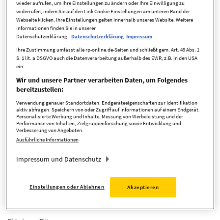
wieder aufrufen, um Ihre Einstellungen zu ändern oder Ihre Einwilligung zu
widerrufen, indem Sie auf den Link Cookie Einstellungen am unteren Rand der
Kaufpreis
399.900,00 EUR
Webseite klicken. Ihre Einstellungen gelten innerhalb unseres Website. Weitere
Informationen finden Sie in unserer
Zimmer
4,5 Zimmer
Datenschutzerklärung.
Datenschutzerklärung
Impressum
Ihre Zustimmung umfasst alle rp-online.de-Seiten und schließt gem. Art. 49 Abs. 1
verfügbar ab
nach Vereinbarung
S. 1 lit. a DSGVO auch die Datenverarbeitung außerhalb des EWR, z.B. in den USA
ein.
Anbieter-ID
3110
Wir und unsere Partner verarbeiten Daten, um Folgendes
bereitzustellen:
Verwendung genauer Standortdaten. Endgeräteeigenschaften zur Identifikation
Kosten
aktiv abfragen. Speichern von oder Zugriff auf Informationen auf einem Endgerät.
Personalisierte Werbung und Inhalte, Messung von Werbeleistung und der
Performance von Inhalten, Zielgruppenforschung sowie Entwicklung und
Verbesserung von Angeboten.
Ausführliche Informationen
Provision
3,57 %
Impressum und Datenschutz
Detaillierte Informationen
Einstellungen oder Ablehnen
Akzeptieren