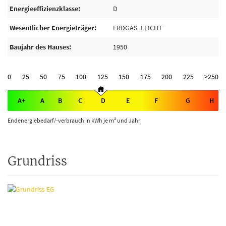
Energieeffizienzklasse
D
Wesentlicher Energieträger
ERDGAS_LEICHT
Baujahr des Hauses
1950
0
25
50
75
100
125
150
175
200
225
>250
A+
A
B
C
D
E
F
G
H
Endenergiebedarf/-verbrauch in kWh je m² und Jahr
Grundriss