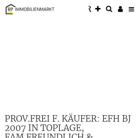
Accessibility
Modus
aktivieren
zur
Navigation
zum
Inhalt
PROV.FREI F. KÄUFER: EFH BJ
2007 IN TOPLAGE,
FAM.FREUNDLICH &