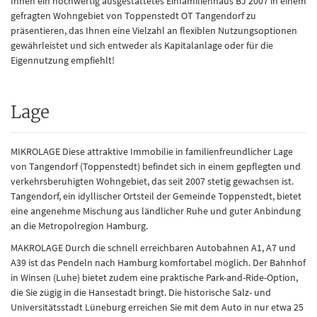
Ihnen ein hochwertig ausgestattetes Einfamilienhaus BJ 2007 in einem
gefragten Wohngebiet von Toppenstedt OT Tangendorf zu
präsentieren, das Ihnen eine Vielzahl an flexiblen Nutzungsoptionen
gewährleistet und sich entweder als Kapitalanlage oder für die
Eigennutzung empfiehlt!
Lage
MIKROLAGE Diese attraktive Immobilie in familienfreundlicher Lage
von Tangendorf (Toppenstedt) befindet sich in einem gepflegten und
verkehrsberuhigten Wohngebiet, das seit 2007 stetig gewachsen ist.
Tangendorf, ein idyllischer Ortsteil der Gemeinde Toppenstedt, bietet
eine angenehme Mischung aus ländlicher Ruhe und guter Anbindung
an die Metropolregion Hamburg.
MAKROLAGE Durch die schnell erreichbaren Autobahnen A1, A7 und
A39 ist das Pendeln nach Hamburg komfortabel möglich. Der Bahnhof
in Winsen (Luhe) bietet zudem eine praktische Park-and-Ride-Option,
die Sie zügig in die Hansestadt bringt. Die historische Salz- und
Universitätsstadt Lüneburg erreichen Sie mit dem Auto in nur etwa 25