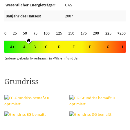
Wesentlicher Energieträger
GAS
Baujahr des Hauses
2007
0
25
50
75
100
125
150
175
200
225
>250
A+
A
B
C
D
E
F
G
H
Endenergiebedarf/-verbrauch in kWh je m² und Jahr
Grundriss