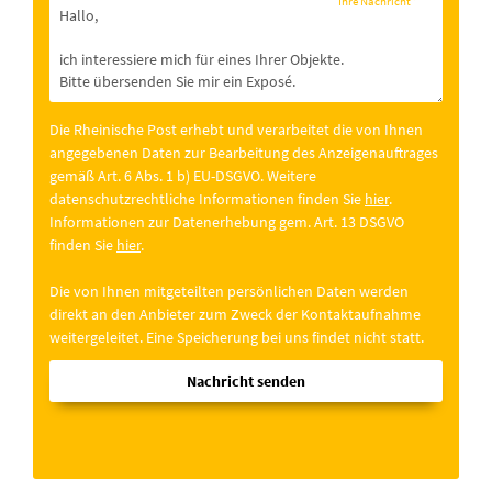
Ihre Nachricht
*
Die Rheinische Post erhebt und verarbeitet die von Ihnen
angegebenen Daten zur Bearbeitung des Anzeigenauftrages
gemäß Art. 6 Abs. 1 b) EU-DSGVO. Weitere
datenschutzrechtliche Informationen finden Sie
hier
.
Informationen zur Datenerhebung gem. Art. 13 DSGVO
finden Sie
hier
.
Die von Ihnen mitgeteilten persönlichen Daten werden
direkt an den Anbieter zum Zweck der Kontaktaufnahme
weitergeleitet. Eine Speicherung bei uns findet nicht statt.
Nachricht senden