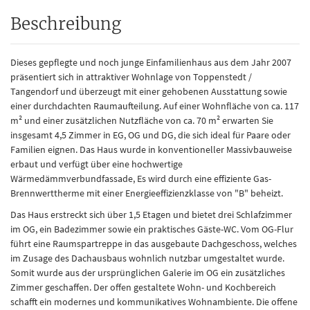
Beschreibung
Dieses gepflegte und noch junge Einfamilienhaus aus dem Jahr 2007
präsentiert sich in attraktiver Wohnlage von Toppenstedt /
Tangendorf und überzeugt mit einer gehobenen Ausstattung sowie
einer durchdachten Raumaufteilung. Auf einer Wohnfläche von ca. 117
m² und einer zusätzlichen Nutzfläche von ca. 70 m² erwarten Sie
insgesamt 4,5 Zimmer in EG, OG und DG, die sich ideal für Paare oder
Familien eignen. Das Haus wurde in konventioneller Massivbauweise
erbaut und verfügt über eine hochwertige
Wärmedämmverbundfassade, Es wird durch eine effiziente Gas-
Brennwerttherme mit einer Energieeffizienzklasse von "B" beheizt.
Das Haus erstreckt sich über 1,5 Etagen und bietet drei Schlafzimmer
im OG, ein Badezimmer sowie ein praktisches Gäste-WC. Vom OG-Flur
führt eine Raumspartreppe in das ausgebaute Dachgeschoss, welches
im Zusage des Dachausbaus wohnlich nutzbar umgestaltet wurde.
Somit wurde aus der ursprünglichen Galerie im OG ein zusätzliches
Zimmer geschaffen. Der offen gestaltete Wohn- und Kochbereich
schafft ein modernes und kommunikatives Wohnambiente. Die offene