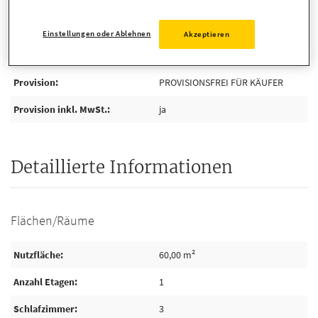
Kosten
Einstellungen oder Ablehnen
Akzeptieren
Mieteinnahmen p.a. IST
16.800,00 EUR
Provision
PROVISIONSFREI FÜR KÄUFER
Provision inkl. MwSt.
ja
Detaillierte Informationen
Flächen/Räume
Nutzfläche
60,00 m²
Anzahl Etagen
1
Schlafzimmer
3