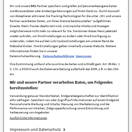
Wir und unsere
941
-Partner speichern und greifen auf personenbezogene Daten
wie Browserdaten oder eindeutige Kennungen auf Ihrem Gerät zu. Durch Auswahl
von Akzeptieren aktivieren Sie Tracking-Technologien für die unter „Wir und unsere
Partner verarbeiten Daten, um Ihnen Dienste bereitzustellen“ aufgeführten
Zwecke. Wenn Tracker deaktiviert sind, sind manche Inhalte und Anzeigen
möglicherweise nicht mehr so relevant für Sie. Sie können dieses Menü jederzeit
wieder aufrufen, um Ihre Einstellungen zu ändern oder Ihre Einwilligung zu
widerrufen, indem Sie auf den Link Cookie Einstellungen am unteren Rand der
Webseite klicken. Ihre Einstellungen gelten innerhalb unseres Website. Weitere
Informationen finden Sie in unserer
Datenschutzerklärung.
Datenschutzerklärung
Impressum
Eckdaten
Ihre Zustimmung umfasst alle rp-online.de-Seiten und schließt gem. Art. 49 Abs. 1
S. 1 lit. a DSGVO auch die Datenverarbeitung außerhalb des EWR, z.B. in den USA
ein.
Kaufpreis
495.000,00 EUR
Wir und unsere Partner verarbeiten Daten, um Folgendes
bereitzustellen:
Zimmer
4,5 Zimmer
Verwendung genauer Standortdaten. Endgeräteeigenschaften zur Identifikation
aktiv abfragen. Speichern von oder Zugriff auf Informationen auf einem Endgerät.
verfügbar ab
nach Vereinbarung
Personalisierte Werbung und Inhalte, Messung von Werbeleistung und der
Performance von Inhalten, Zielgruppenforschung sowie Entwicklung und
Anbieter-ID
5311
Verbesserung von Angeboten.
Ausführliche Informationen
Impressum und Datenschutz