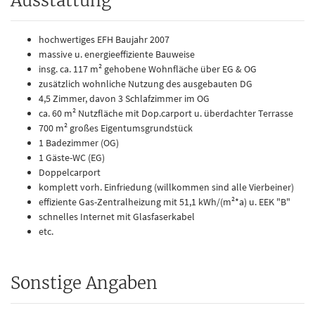
Ausstattung
hochwertiges EFH Baujahr 2007
massive u. energieeffiziente Bauweise
insg. ca. 117 m² gehobene Wohnfläche über EG & OG
zusätzlich wohnliche Nutzung des ausgebauten DG
4,5 Zimmer, davon 3 Schlafzimmer im OG
ca. 60 m² Nutzfläche mit Dop.carport u. überdachter Terrasse
700 m² großes Eigentumsgrundstück
1 Badezimmer (OG)
1 Gäste-WC (EG)
Doppelcarport
komplett vorh. Einfriedung (willkommen sind alle Vierbeiner)
effiziente Gas-Zentralheizung mit 51,1 kWh/(m²*a) u. EEK "B"
schnelles Internet mit Glasfaserkabel
etc.
Sonstige Angaben