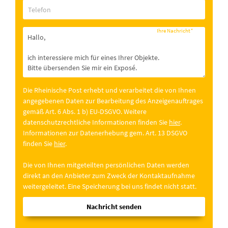
Telefon
Ihre Nachricht
*
Die Rheinische Post erhebt und verarbeitet die von Ihnen
angegebenen Daten zur Bearbeitung des Anzeigenauftrages
gemäß Art. 6 Abs. 1 b) EU-DSGVO. Weitere
datenschutzrechtliche Informationen finden Sie
hier
.
Informationen zur Datenerhebung gem. Art. 13 DSGVO
finden Sie
hier
.
Die von Ihnen mitgeteilten persönlichen Daten werden
direkt an den Anbieter zum Zweck der Kontaktaufnahme
weitergeleitet. Eine Speicherung bei uns findet nicht statt.
Nachricht senden