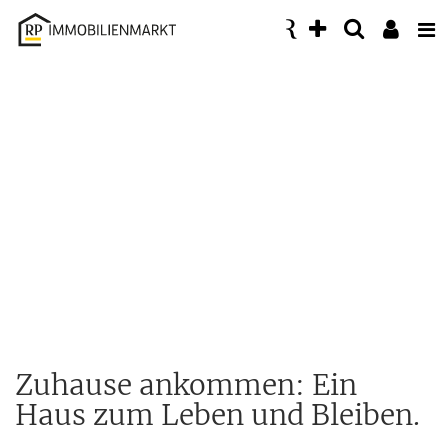
Accessibility
Modus
aktivieren
zur
Navigation
zum
Inhalt
Zuhause ankommen: Ein
Haus zum Leben und Bleiben.