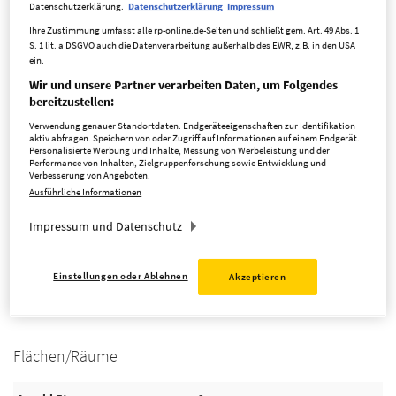
Datenschutzerklärung.
Datenschutzerklärung
Impressum
verfügbar ab
nach Vereinbarung
Ihre Zustimmung umfasst alle rp-online.de-Seiten und schließt gem. Art. 49 Abs. 1
S. 1 lit. a DSGVO auch die Datenverarbeitung außerhalb des EWR, z.B. in den USA
Anbieter-ID
177622
ein.
Wir und unsere Partner verarbeiten Daten, um Folgendes
bereitzustellen:
Kosten
Verwendung genauer Standortdaten. Endgeräteeigenschaften zur Identifikation
aktiv abfragen. Speichern von oder Zugriff auf Informationen auf einem Endgerät.
Personalisierte Werbung und Inhalte, Messung von Werbeleistung und der
Performance von Inhalten, Zielgruppenforschung sowie Entwicklung und
Verbesserung von Angeboten.
Provision
3,57 %
Ausführliche Informationen
Provision inkl. MwSt.
ja
Impressum und Datenschutz
Einstellungen oder Ablehnen
Akzeptieren
Detaillierte Informationen
Flächen/Räume