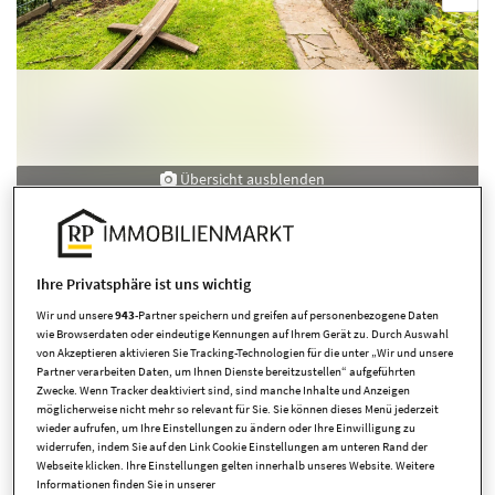
Übersicht ausblenden
Ihre Privatsphäre ist uns wichtig
Wir und unsere
943
-Partner speichern und greifen auf personenbezogene Daten
wie Browserdaten oder eindeutige Kennungen auf Ihrem Gerät zu. Durch Auswahl
von Akzeptieren aktivieren Sie Tracking-Technologien für die unter „Wir und unsere
Eckdaten
Partner verarbeiten Daten, um Ihnen Dienste bereitzustellen“ aufgeführten
Zwecke. Wenn Tracker deaktiviert sind, sind manche Inhalte und Anzeigen
möglicherweise nicht mehr so relevant für Sie. Sie können dieses Menü jederzeit
wieder aufrufen, um Ihre Einstellungen zu ändern oder Ihre Einwilligung zu
Kaufpreis
444.000,00 EUR
widerrufen, indem Sie auf den Link Cookie Einstellungen am unteren Rand der
Webseite klicken. Ihre Einstellungen gelten innerhalb unseres Website. Weitere
Zimmer
5 Zimmer
Informationen finden Sie in unserer