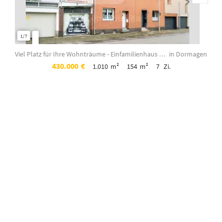
1/7
1/8
Viel Platz für Ihre Wohnträume - Einfamilienhaus mit Einliegerbereich auf über 1...
in Dormagen
430.000
€
1.010
m²
154
m²
7
Zi.