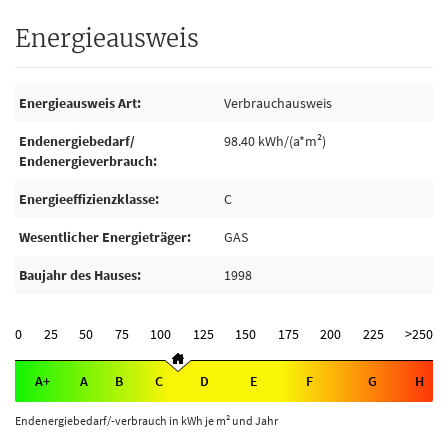
Energieausweis
Energieausweis Art
Verbrauchausweis
Endenergiebedarf/
98.40 kWh/(a*m²)
Endenergieverbrauch
Energieeffizienzklasse
C
Wesentlicher Energieträger
GAS
Baujahr des Hauses
1998
0
25
50
75
100
125
150
175
200
225
>250
A+
A
B
C
D
E
F
G
H
Endenergiebedarf/-verbrauch in kWh je m² und Jahr