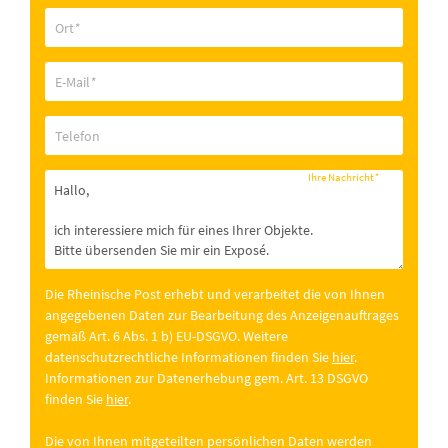
Ort
*
E-Mail
*
Telefon
Ihre Nachricht
*
Die Rheinische Post erhebt und verarbeitet die von Ihnen
angegebenen Daten zur Bearbeitung des Anzeigenauftrages
gemäß Art. 6 Abs. 1 b) EU-DSGVO. Weitere
datenschutzrechtliche Informationen finden Sie
hier
.
Informationen zur Datenerhebung gem. Art. 13 DSGVO
finden Sie
hier
.
Die von Ihnen mitgeteilten persönlichen Daten werden