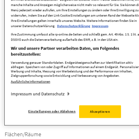
Kaufpreis
709.000,00 EUR
manche Inhalte und Anzeigen möglicherweise nicht mehr so relevant für Sie. Sie können d
Menü jederzeit wieder aufrufen, um Ihre Einstellungen zu ändern oder Ihre Einwilligung zu
widerrufen, indem Sie auf den Link Cookie Einstellungen am unteren Rand der Webseite kli
Zimmer
7 Zimmer
Ihre Einstellungen gelten innerhalb unseres Website. Weitere Informationen finden Sie in
unserer Datenschutzerklärung.
Datenschutzerklärung
Impressum
Anbieter-ID
165738
Ihre Zustimmung umfasst alle rp-online.de-Seiten und schließt gem. Art. 49 Abs. 1 S. 1 lit. 
DSGVO auch die Datenverarbeitung außerhalb des EWR, z.B. in den USA ein.
Wir und unsere Partner verarbeiten Daten, um Folgendes
Kosten
bereitzustellen:
Verwendung genauer Standortdaten. Endgeräteeigenschaften zur Identifikation aktiv
abfragen. Speichern von oder Zugriff auf Informationen auf einem Endgerät. Personalisier
Werbung und Inhalte, Messung von Werbeleistung und der Performance von Inhalten,
Provision
3,57 %
Zielgruppenforschung sowie Entwicklung und Verbesserung von Angeboten.
Ausführliche Informationen
Provision inkl. MwSt.
ja
Impressum und Datenschutz
Detaillierte Informationen
Einstellungen oder Ablehnen
Akzeptieren
Flächen/Räume