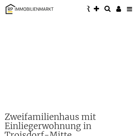
Accessibility
Modus
aktivieren
zur
Navigation
zum
Inhalt
Zweifamilienhaus mit
Einliegerwohnung in
Troisdorf-Mitte.