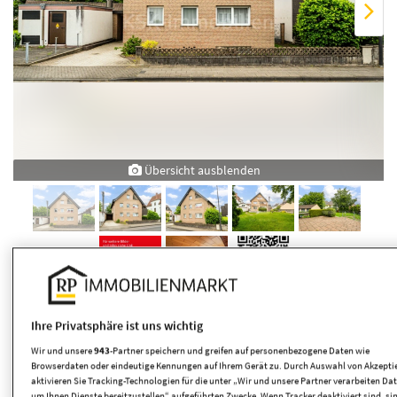
Übersicht ausblenden
Eckdaten
Ihre Privatsphäre ist uns wichtig
Wir und unsere
943
-Partner speichern und greifen auf personenbezogene Daten wie
Browserdaten oder eindeutige Kennungen auf Ihrem Gerät zu. Durch Auswahl von Akzepti
Art
Zweifamilienhaus
aktivieren Sie Tracking-Technologien für die unter „Wir und unsere Partner verarbeiten Dat
um Ihnen Dienste bereitzustellen“ aufgeführten Zwecke. Wenn Tracker deaktiviert sind, si