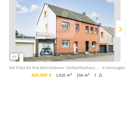
1/7
1/8
Viel Platz für Ihre Wohnträume - Einfamilienhaus mit Einliegerbereich auf über 1...
in Dormagen
430.000
€
1.010
m²
154
m²
7
Zi.