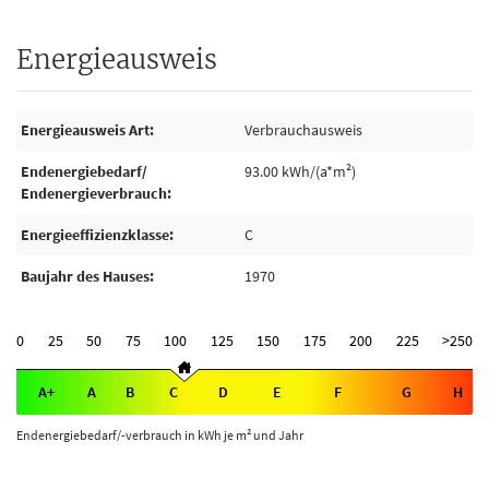
Energieausweis
Energieausweis Art
Verbrauchausweis
Endenergiebedarf/
93.00 kWh/(a*m²)
Endenergieverbrauch
Energieeffizienzklasse
C
Baujahr des Hauses
1970
0
25
50
75
100
125
150
175
200
225
>250
A+
A
B
C
D
E
F
G
H
Endenergiebedarf/-verbrauch in kWh je m² und Jahr