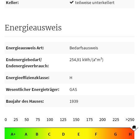
Keller
teilweise unterkellert
Energieausweis
Energieausweis Art
Bedarfsausweis
Endenergiebedarf/
254,91 kWh/(a*m²)
Endenergieverbrauch
Energieeffizienzklasse
H
Wesentlicher Energieträger
GAS
Baujahr des Hauses
1939
0
25
50
75
100
125
150
175
200
225
>250
A+
A
B
C
D
E
F
G
H