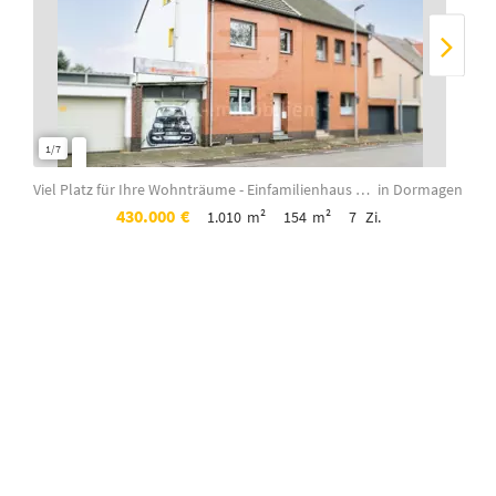
1/7
1/8
Viel Platz für Ihre Wohnträume - Einfamilienhaus mit Einliegerbereich auf über 1...
in Dormagen
430.000
€
1.010
m²
154
m²
7
Zi.