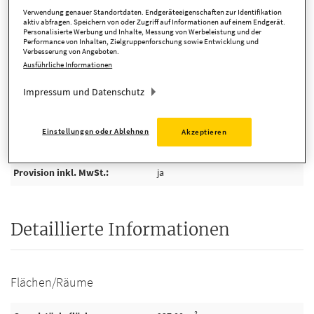
Verwendung genauer Standortdaten. Endgeräteeigenschaften zur Identifikation
Anbieter-ID
149556
aktiv abfragen. Speichern von oder Zugriff auf Informationen auf einem Endgerät.
Personalisierte Werbung und Inhalte, Messung von Werbeleistung und der
Performance von Inhalten, Zielgruppenforschung sowie Entwicklung und
Verbesserung von Angeboten.
Ausführliche Informationen
Kosten
Impressum und Datenschutz
Kaufpreis pro m²
1.438,85 EUR
Einstellungen oder Ablehnen
Akzeptieren
Provision
3,57 %
Provision inkl. MwSt.
ja
Detaillierte Informationen
Flächen/Räume