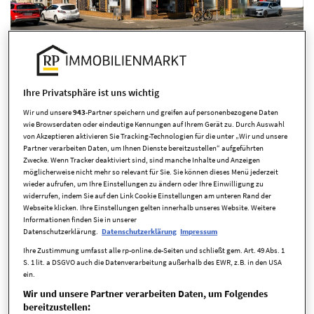
Ihre Privatsphäre ist uns wichtig
Wir und unsere
943
-Partner speichern und greifen auf personenbezogene Daten
Übersicht ausblenden
wie Browserdaten oder eindeutige Kennungen auf Ihrem Gerät zu. Durch Auswahl
von Akzeptieren aktivieren Sie Tracking-Technologien für die unter „Wir und unsere
Partner verarbeiten Daten, um Ihnen Dienste bereitzustellen“ aufgeführten
Zwecke. Wenn Tracker deaktiviert sind, sind manche Inhalte und Anzeigen
möglicherweise nicht mehr so relevant für Sie. Sie können dieses Menü jederzeit
wieder aufrufen, um Ihre Einstellungen zu ändern oder Ihre Einwilligung zu
widerrufen, indem Sie auf den Link Cookie Einstellungen am unteren Rand der
Webseite klicken. Ihre Einstellungen gelten innerhalb unseres Website. Weitere
Informationen finden Sie in unserer
Eckdaten
Datenschutzerklärung.
Datenschutzerklärung
Impressum
Ihre Zustimmung umfasst alle rp-online.de-Seiten und schließt gem. Art. 49 Abs. 1
S. 1 lit. a DSGVO auch die Datenverarbeitung außerhalb des EWR, z.B. in den USA
ein.
Kaufpreis
1.800.000,00 EUR
Wir und unsere Partner verarbeiten Daten, um Folgendes
Zimmer
12 Zimmer
bereitzustellen: