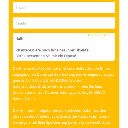
E-Mail
*
Telefon
Ihre Nachricht
*
Die Rheinische Post erhebt und verarbeitet die von Ihnen
angegebenen Daten zur Bearbeitung des Anzeigenauftrages
gemäß Art. 6 Abs. 1 b) EU-DSGVO. Weitere
datenschutzrechtliche Informationen finden Sie
hier
.
Informationen zur Datenerhebung gem. Art. 13 DSGVO
finden Sie
hier
.
Die von Ihnen mitgeteilten persönlichen Daten werden
direkt an den Anbieter zum Zweck der Kontaktaufnahme
weitergeleitet. Eine Speicherung bei uns findet nicht statt.