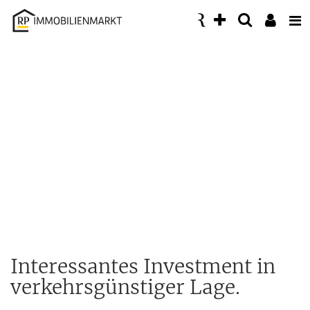
Accessibility
Modus
aktivieren
zur
Navigation
zum
Inhalt
Interessantes Investment in
verkehrsgünstiger Lage.