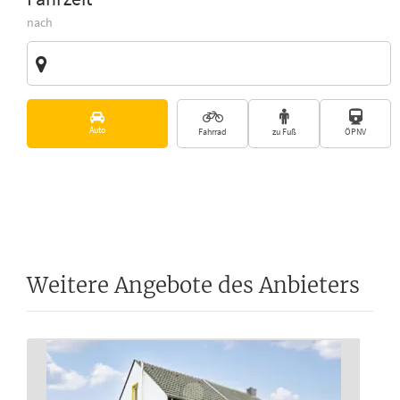
nach
Zieladresse
Vorschläge
Auto
Fahrrad
zu Fuß
ÖPNV
Weitere Angebote des Anbieters